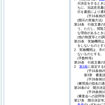
示決定をするとき
ちに、当該意見書
(
日を書面により通
(平16条例
(開示の実施方法)
第14条
行政文書の
う。
ただし、閲覧
な理由があるとき
(他の制度等との調
第15条
実施機関は
をしないものとす
2
実施機関は、市
ないものとする。
(手数料等)
第16条
行政文書の
2
第3条
に規定する
(平16条例
第3章
審査
(平28条例1
(審理員の指名の適
第16条の2
開示決
(平28条例1
(審査会への諮問等
第17条
開示決定等
各号
のいずれかに