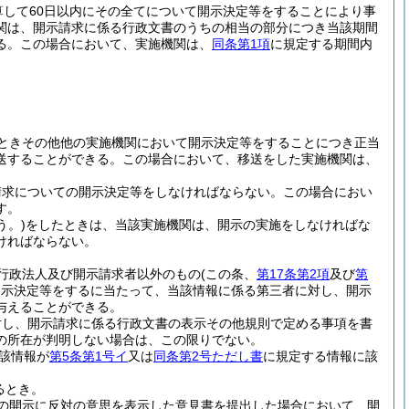
して60日以内にその全てについて開示決定等をすることにより事
関は、開示請求に係る行政文書のうちの相当の部分につき当該期間
る。
この場合において、実施機関は、
同条第1項
に規定する期間内
ときその他他の実施機関において開示決定等をすることにつき正当
送することができる。
この場合において、移送をした実施機関は、
請求についての開示決定等をしなければならない。
この場合におい
す。
う。)
をしたときは、当該実施機関は、開示の実施をしなければな
ければならない。
行政法人及び開示請求者以外のもの
(この条、
第17条第2項
及び
第
開示決定等をするに当たって、当該情報に係る第三者に対し、開示
与えることができる。
対し、開示請求に係る行政文書の表示その他規則で定める事項を書
の所在が判明しない場合は、この限りでない。
該情報が
第5条第1号イ
又は
同条第2号ただし書
に規定する情報に該
るとき。
の開示に反対の意思を表示した意見書を提出した場合において、開