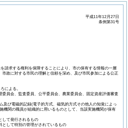
平成11年12月27日
条例第31号
示を請求する権利を保障することにより、市の保有する情報の一層
、市政に対する市民の理解と信頼を深め、及び市民参加による公正
ころによる。
理委員会、監査委員、公平委員会、農業委員会、固定資産評価審査
ム及び電磁的記録
(電子的方式、磁気的方式その他人の知覚によっ
施機関の職員が組織的に用いるものとして、当該実施機関が保有
として発行されるもの
料として特別の管理がされているもの