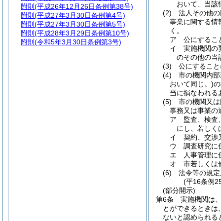
おいて、当該
附則
(平成26年12月26日条例第38号)
(2)
法人その他の
附則
(平成27年3月30日条例第4号)
事業に関する情
附則
(平成27年3月30日条例第5号)
く。
附則
(平成28年3月29日条例第10号)
ア
公にするこ
附則
(令和5年3月30日条例第3号)
イ
実施機関の
のその他の当
(3)
公にすること
(4)
市の機関内部
おいて同じ。)
の
当に損なわれる
(5)
市の機関又は
事務又は事業の
ア
監査、検査
にし、若しく
イ
契約、交渉
ウ
調査研究に
エ
人事管理に
オ
市若しくは
(6)
法令等の規定
(平16条例
(部分開示)
第6条
実施機関は
とができるときは
ないと認められる