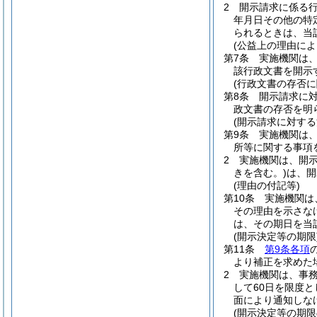
2
開示請求に係る
年月日その他の特
られるときは、当
(公益上の理由によ
第7条
実施機関は
該行政文書を開示
(行政文書の存否に
第8条
開示請求に
政文書の存否を明
(開示請求に対する
第9条
実施機関は
所等に関する事項
2
実施機関は、開
きを含む。)
は、開
(理由の付記等)
第10条
実施機関は
その理由を示さな
は、その期日を当
(開示決定等の期限
第11条
第9条各項
より補正を求めた
2
実施機関は、事
して60日を限度
面により通知しな
(開示決定等の期限