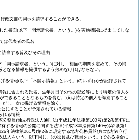
る行政文書の開示を請求することができる。
した書面
(以下「開示請求書」という。)
を実施機関に提出してしな
ては代表者の氏名
に該当する旨及びその理由
下「開示請求者」という。)
に対し、相当の期間を定めて、その補
考となる情報を提供するよう努めなければならない。
掲げる情報
(以下「不開示情報」という。)
のいずれかが記録されて
情報に含まれる氏名、生年月日その他の記述等により特定の個人を
ができることとなるものを含む。)
又は特定の個人を識別すること
ただし、次に掲げる情報を除く。
は公にすることが予定されている情報
られる情報
家公務員
(独立行政法人通則法
(平成11年法律第103号)
第2条第4項に
保有する情報の公開に関する法律
(平成13年法律第140号)
第2条第1
和25年法律第261号)
第2条に規定する地方公務員並びに地方独立行
政法人をいう。以下同じ。)
の役員及び職員をいう。)
である場合に