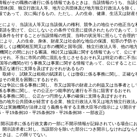
情報がその職務の遂行に係る情報であるときは、当該情報のうち、当該
団体
(国、独立行政法人等、地方公共団体及び地方独立行政法人を除く。
報であって、次に掲げるもの。
ただし、人の生命、健康、生活又は財産
とにより、当該法人等又は当該個人の権利、競争上の地位その他正当な
要請を受けて、公にしないとの条件で任意に提供されたものであって、
該条件を付することが当該情報の性質、当時の状況等に照らして合理的
により、人の生命、身体、財産又は社会的な地位の保護、犯罪の予防そ
若しくは機関相互間又は市の機関と国等
(国、独立行政法人等、他の地
機関との間における審議、検討又は協議に関する情報であって、公にす
おそれ、不当に市民の間に混乱を生じさせるおそれ又は特定の者に不当
国等の機関が行う事務又は事業に関する情報であって、公にすることに
適正な遂行に支障を及ぼすおそれがあるもの
、取締り、試験又は租税の賦課若しくは徴収に係る事務に関し、正確な
はその発見を困難にするおそれ
又は争訟に係る事務に関し、市又は国等の財産上の利益又は当事者とし
係る事務に関し、その公正かつ能率的な遂行を不当に阻害するおそれ
係る事務に関し、公正かつ円滑な人事の確保に支障を及ぼすおそれ
他の地方公共団体が経営する企業、独立行政法人等又は地方独立行政法
又は実施機関が法律上従う義務を有する主務大臣等の指示により開示す
25・平19条例10・平25条例29・平26条例38・一部改正)
、開示請求に係る行政文書の一部に不開示情報が記録されている場合に
、開示請求者に対し、当該部分を除いた部分につき開示しなければなら
ときは、この限りでない。