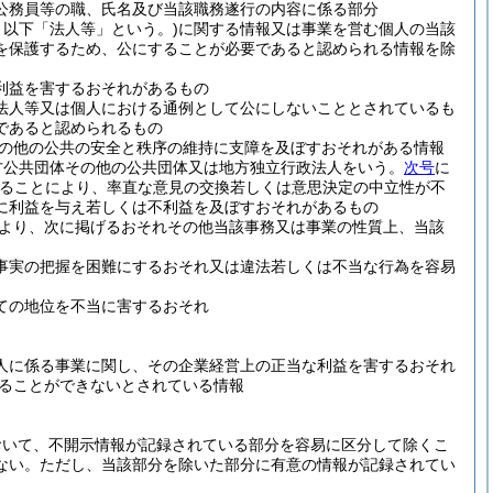
公務員等の職、氏名及び当該職務遂行の内容に係る部分
以下「法人等」という。)
に関する情報又は事業を営む個人の当該
を保護するため、公にすることが必要であると認められる情報を除
利益を害するおそれがあるもの
法人等又は個人における通例として公にしないこととされているも
であると認められるもの
の他の公共の安全と秩序の維持に支障を及ぼすおそれがある情報
方公共団体その他の公共団体又は地方独立行政法人をいう。
次号
に
ることにより、率直な意見の交換若しくは意思決定の中立性が不
に利益を与え若しくは不利益を及ぼすおそれがあるもの
より、次に掲げるおそれその他当該事務又は事業の性質上、当該
事実の把握を困難にするおそれ又は違法若しくは不当な行為を容易
ての地位を不当に害するおそれ
人に係る事業に関し、その企業経営上の正当な利益を害するおそれ
ることができないとされている情報
おいて、不開示情報が記録されている部分を容易に区分して除くこ
ない。
ただし、当該部分を除いた部分に有意の情報が記録されてい