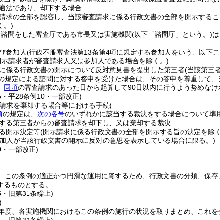
適法であり、却下する場合
請求の全部を認容し、当該審査請求に係る行政文書の全部を開示するこ
く。)
り諮問をした審査庁である市長又は実施機関
(以下「諮問庁」という。)
は
び参加人
(行政不服審査法第13条第4項に規定する参加人をいう。以下こ
開示請求者が審査請求人又は参加人である場合を除く。)
に係る行政文書の開示について反対意見書を提出した第三者
(当該第三
の規定による諮問に対する答申を受けた場合は、その答申を尊重して、
、
同項
の審査請求のあった日から起算して90日以内に行うよう努めなけ
25・平28条例10・一部改正)
査請求を棄却する場合等における手続)
項
の規定は、
次の各号
のいずれかに該当する裁決をする場合について準
する第三者からの審査請求を却下し、又は棄却する裁決
る開示決定等
(開示請求に係る行政文書の全部を開示する旨の決定を除く
参加人が当該行政文書の開示に反対の意思を表示している場合に限る。)
10・一部改正)
、この条例の適正かつ円滑な運用に資するため、行政文書の分類、保存
するものとする。
5・旧第31条繰上)
)
年度、各実施機関におけるこの条例の施行の状況を取りまとめ、これを