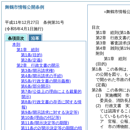
舞鶴市情報公開条例
○舞鶴市情報
平成11年12月27日 条例第31号
目次
(令和5年4月1日施行)
第1章
総則
(第1
第2章
行政文書
条項目次
沿革
第3章
審査請求
(
本則
第4章
雑則
(第1
第1章
総則
附則
第1条
(目的)
第1章
総則
第2条
(定義)
(目的)
第2章
行政文書の開示
第1条
この条例は
第3条
(開示請求権)
の公開を図り、も
第4条
(開示請求の手続)
で開かれた市政の
第5条
(行政文書の開示義務)
(定義)
第6条
(部分開示)
第2条
この条例に
第7条
(公益上の理由による裁量的
(1)
実施機関 市
開示)
委員会、消防長
第8条
(行政文書の存否に関する情
(2)
行政文書 実
報)
ては認識するこ
第9条
(開示請求に対する決定等)
しているものを
第10条
(理由の付記等)
ア
官報、公報
第11条
(開示決定等の期限)
イ
市の博物館
第11条の2
(開示決定等の期限の特