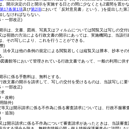
は、開示決定の日と開示を実施する日との間に少なくとも2週間を置か
第17条第1項
及び
第2項
において「反対意見書」という。)
を提出した第
知しなければならない。
25・一部改正)
開示は、文書、図画、写真又はフィルムについては閲覧又は写しの交付
又は視聴の方法による行政文書の開示にあっては、実施機関は、当該行
は、その写しにより、これを行うことができる。
整)
、法令又は他の条例の規定による閲覧若しくは縦覧又は謄本、抄本その
る。
の図書館等において管理されている行政文書であって、一般の利用に供
開示に係る手数料は、無料とする。
行政文書の開示を請求して、写しの交付を受けるものは、当該写しに要
25・一部改正)
請求
0・改称)
用除外)
定等又は開示請求に係る不作為に係る審査請求については、行政不服審
0・追加)
)
又は開示請求に係る不作為について審査請求があったときは、当該審査
該当する場合を除き、舞鶴市情報公開・個人情報保護審査会に諮問しな