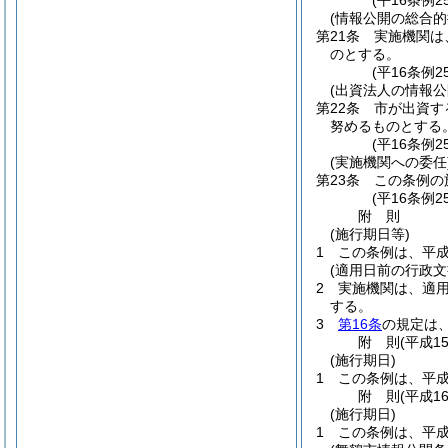
(平16条例2
(情報公開の総合的
第21条
実施機関は
のとする。
(平16条例2
(出資法人の情報公
第22条
市が出資す
努めるものとする
(平16条例2
(実施機関への委任
第23条
この条例の
(平16条例
附
則
(施行期日等)
1
この条例は、平成
(適用日前の行政文
2
実施機関は、適
する。
3
第16条
の規定は
附
則
(平成1
(施行期日)
1
この条例は、平成
附
則
(平成1
(施行期日)
1
この条例は、平成