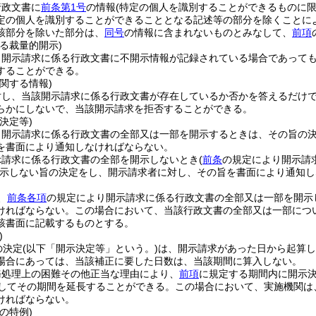
行政文書に
前条第1号
の情報
(特定の個人を識別することができるものに限
定の個人を識別することができることとなる記述等の部分を除くことに
該部分を除いた部分は、
同号
の情報に含まれないものとみなして、
前項
る裁量的開示)
、開示請求に係る行政文書に不開示情報が記録されている場合であって
することができる。
関する情報)
対し、当該開示請求に係る行政文書が存在しているか否かを答えるだけ
らかにしないで、当該開示請求を拒否することができる。
決定等)
、開示請求に係る行政文書の全部又は一部を開示するときは、その旨の
を書面により通知しなければならない。
示請求に係る行政文書の全部を開示しないとき
(
前条
の規定により開示請
示しない旨の決定をし、開示請求者に対し、その旨を書面により通知し
、
前条各項
の規定により開示請求に係る行政文書の全部又は一部を開示
ければならない。
この場合において、当該行政文書の全部又は一部につ
該書面に記載するものとする。
)
の決定
(以下「開示決定等」という。)
は、開示請求があった日から起算し
場合にあっては、当該補正に要した日数は、当該期間に算入しない。
務処理上の困難その他正当な理由により、
前項
に規定する期間内に開示
としてその期間を延長することができる。
この場合において、実施機関は
ければならない。
の特例)