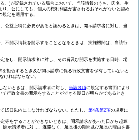
る。)
が記録されている場合において、当該情報のうち、氏名、生
より、公にしても、個人の権利利益が害されるおそれがないと認め
の規定を適用する。
も、公益上特に必要があると認めるときは、開示請求者に対し、当
で、不開示情報を開示することとなるときは、実施機関は、当該行
決定をし、開示請求者に対し、その旨及び開示を実施する日時、場
求を拒否するとき及び開示請求に係る行政文書を保有していないと
なければならない。
しないときは、開示請求者に対し、
当該各項
に規定する書面により
いて行政文書の開示をすることができる期日が明らかであるとき
て15日以内にしなければならない。
ただし、
第4条第2項
の規定に
決定等をすることができないときは、開示請求があった日から起算
、開示請求者に対し、遅滞なく、延長後の期間及び延長の理由を書