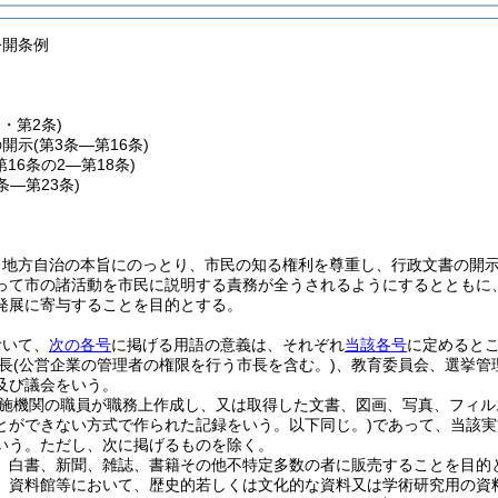
公開条例
条・第2条)
の開示
(第3条―第16条)
第16条の2―第18条)
9条―第23条)
、地方自治の本旨にのっとり、市民の知る権利を尊重し、行政文書の開
って市の諸活動を市民に説明する責務が全うされるようにするとともに
発展に寄与することを目的とする。
おいて、
次の各号
に掲げる用語の意義は、それぞれ
当該各号
に定めると
長
(公営企業の管理者の権限を行う市長を含む。)
、教育委員会、選挙管
及び議会をいう。
施機関の職員が職務上作成し、又は取得した文書、図画、写真、フィル
とができない方式で作られた記録をいう。以下同じ。)
であって、当該実
いう。
ただし、次に掲げるものを除く。
、白書、新聞、雑誌、書籍その他不特定多数の者に販売することを目的
、資料館等において、歴史的若しくは文化的な資料又は学術研究用の資