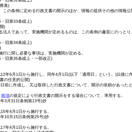
5・旧第32条繰上)
推進)
、この条例に定める行政文書の開示のほか、情報の提供その他の情報公
5・旧第33条繰上)
開)
る法人であって、実施機関が定めるものは、この条例の趣旨にのっとり
。
5・旧第34条繰上)
)
施行に関し必要な事項は、実施機関が定める。
25・旧第35条繰上・一部改正)
12年6月1日から施行し、同年4月1日
(以下「適用日」という。)
以後に
書の任意的公開)
用日前に作成し、又は取得した行政文書について、開示の依頼があった
、
前項
の規定により行政文書の開示をする場合について、準用する。
5年3月31日
条例第13号)
抄
15年4月1日から施行する。
6年10月15日
条例第25号)
抄
17年4月1日から施行する。