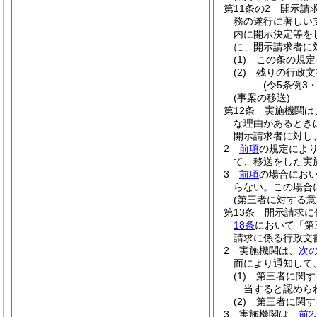
第11条の2
開示請
務の遂行に著しい
内に開示決定等を
に、開示請求者に
(1)
この条の規定
(2)
残りの行政文
(令5条例3
(事案の移送)
第12条
実施機関は
な理由があるとき
開示請求者に対し
2
前項
の規定によ
て、移送をした実
3
前項
の場合にお
らない。
この場合
(第三者に対する
第13条
開示請求に
18条
において「第
請求に係る行政文
2
実施機関は、
次
面により通知して
(1)
第三者に関す
当すると認めら
(2)
第三者に関す
3
実施機関は、
前2