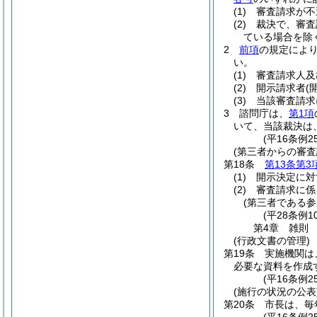
(1)
審査請求が不
(2)
裁決で、審査
ている場合を除
2
前項
の規定によ
い。
(1)
審査請求人及
(2)
開示請求者
(
(3)
当該審査請求
3
諮問庁は、
第1項
いて、当該裁決は
(平16条例
(第三者からの審
第18条
第13条第3
(1)
開示決定に対
(2)
審査請求に係
(第三者である
(平28条例
第4章
雑則
(行政文書の管理)
第19条
実施機関は
必要な資料を作成
(平16条例2
(施行の状況の公表
第20条
市長は、毎