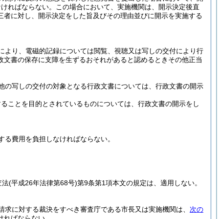
なければならない。
この場合において、実施機関は、開示決定後直
三者に対し、開示決定をした旨及びその理由並びに開示を実施する
により、電磁的記録については閲覧、視聴又は写しの交付により行
政文書の保存に支障を生ずるおそれがあると認めるときその他正当
他の写しの交付の対象となる行政文書については、行政文書の開示
することを目的とされているものについては、行政文書の開示をし
する費用を負担しなければならない。
査法
(平成26年法律第68号)
第9条第1項本文の規定は、適用しない。
請求に対する裁決をすべき審査庁である市長又は実施機関は、
次の
ければならない。