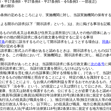
13・平17条例8・平27条例4・平27条例5・令5条例3・一部改正)
文書の開示
の条例の定めるところにより、実施機関に対し、当該実施機関の保有す
による開示の請求
(以下「開示請求」という。)
は、次に掲げる事項を記載
るものの氏名又は名称及び住所又は居所並びに法人その他の団体にあっ
称その他の開示請求に係る行政文書を特定するに足りる事項
7条
の規定に該当するものとして開示請求をしようとする場合は、
同条
関が定める事項
示請求書に形式上の不備があると認めるときは、開示請求をしたもの
(以
できる。
この場合において、実施機関は、開示請求者に対し、補正の参
務)
、開示請求があったときは、当該開示請求に係る行政文書に
次の各号
に
開示請求者に対し、当該行政文書を開示しなければならない。
情報
(事業を営む個人の当該事業に関する情報を除く。)
であって、当該
できるもの
(他の情報と照合することにより、特定の個人を識別すること
公にすることにより、なお個人の権利利益を害するおそれがあるもの。
例
(以下「法令等」という。)
の規定により又は慣行として公にされ、又
健康、生活又は財産を保護するため、公にすることが必要であると認め
公務員等
(国家公務員法
(昭和22年法律第120号)
第2条第1項に規定する国
執行法人の役員及び職員を除く。)
、独立行政法人等
(独立行政法人等の
独立行政法人等をいう。以下同じ。)
の役員及び職員、地方公務員法
(昭
独立行政法人法
(平成15年法律第118号)
第2条第1項に規定する地方独立行