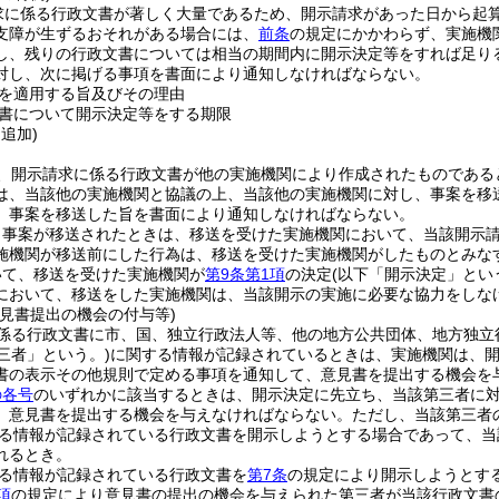
求に係る行政文書が著しく大量であるため、開示請求があった日から起算
支障が生ずるおそれがある場合には、
前条
の規定にかかわらず、実施機
し、残りの行政文書については相当の期間内に開示決定等をすれば足り
対し、次に掲げる事項を書面により通知しなければならない。
を適用する旨及びその理由
書について開示決定等をする期限
・追加)
、開示請求に係る行政文書が他の実施機関により作成されたものである
は、当該他の実施機関と協議の上、当該他の実施機関に対し、事案を移
、事案を移送した旨を書面により通知しなければならない。
り事案が移送されたときは、移送を受けた実施機関において、当該開示
施機関が移送前にした行為は、移送を受けた実施機関がしたものとみな
いて、移送を受けた実施機関が
第9条第1項
の決定
(以下「開示決定」とい
において、移送をした実施機関は、当該開示の実施に必要な協力をしな
意見書提出の機会の付与等)
係る行政文書に市、国、独立行政法人等、他の地方公共団体、地方独立
三者」という。)
に関する情報が記録されているときは、実施機関は、
書の表示その他規則で定める事項を通知して、意見書を提出する機会を
の各号
のいずれかに該当するときは、開示決定に先立ち、当該第三者に
、意見書を提出する機会を与えなければならない。
ただし、当該第三者
る情報が記録されている行政文書を開示しようとする場合であって、当
れるとき。
る情報が記録されている行政文書を
第7条
の規定により開示しようとす
項
の規定により意見書の提出の機会を与えられた第三者が当該行政文書