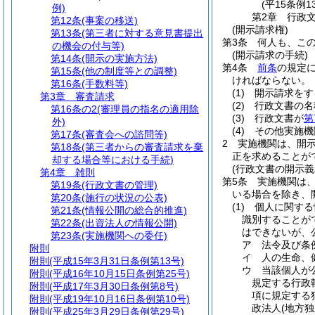
(平15条例
例)
第2章
行政
第12条
(事案の移送)
(開示請求権)
第13条
(第三者に対する意見書提出
第3条
何人も、こ
の機会の付与等)
(開示請求の手続)
第14条
(開示の実施方法)
第4条
前条
の規定
第15条
(他の制度等との調整)
ければならない。
第16条
(手数料等)
(1)
開示請求をす
第3章
審査請求
(2)
行政文書の名
第16条の2
(審理員の指名の適用除
(3)
行政文書が
第
外)
(4)
その他実施機
第17条
(審査会への諮問等)
2
実施機関は、開
第18条
(第三者からの審査請求を棄
正を求めることが
却する場合等における手続)
(行政文書の開示義
第4章
雑則
第5条
実施機関は
第19条
(行政文書の管理)
いる場合を除き、
第20条
(施行の状況の公表)
(1)
個人に関する
第21条
(情報公開の総合的推進)
識別することが
第22条
(出資法人の情報公開)
はできないが、
第23条
(実施機関への委任)
ア
法令及び条
附則
イ
人の生命、
附則
(平成15年3月31日条例第13号)
ウ
当該個人が
附則
(平成16年10月15日条例第25号)
規定する行政
附則
(平成17年3月30日条例第8号)
項に規定する
附則
(平成19年10月16日条例第10号)
政法人
(地方
附則
(平成25年3月29日条例第29号)