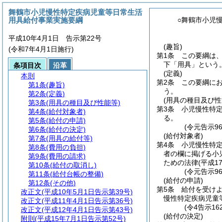
舞鶴市小児慢性特定疾病児童等日常生活
用具給付事業実施要綱
○舞鶴市小児
平成10年4月1日 告示第22号
(趣旨)
(令和7年4月1日施行)
第1条
この要綱は
下「用具」という。
条項目次
沿革
(定義)
本則
第2条
この要綱に
第1条
(趣旨)
う。
第2条
(定義)
(用具の種目及び性
第3条
(用具の種目及び性能等)
第3条
小児慢性特
第4条
(給付対象者)
る。
第5条
(給付の申請)
(令元告示9
第6条
(給付の決定)
(給付対象者)
第7条
(用具の給付等)
第4条
小児慢性特
第8条
(費用の負担)
者の欄に掲げる小
第9条
(費用の請求)
ための法律
(平成1
第10条
(給付の取消し)
(令元告示9
第11条
(給付台帳の整備)
(給付の申請)
第12条
(その他)
第5条
給付を受け
改正文
(平成10年5月1日告示第39号)
慢性特定疾病児童
改正文
(平成11年4月1日告示第36号)
(令4告示1
改正文
(平成12年4月1日告示第43号)
(給付の決定)
附則
(平成15年7月1日告示第52号)