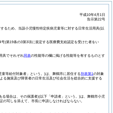
平成10年4月1日
告示第22号
資するため、当該小児慢性特定疾病児童等に対する日常生活用具
(以
4号)
第19条の3第3項に規定する医療費支給認定を受けた者をい
用具でそれぞれ
同表
の性能等の欄に掲げる性能等を有するものとす
児童等給付対象者」という。)
は、舞鶴市に居住する
別表第1
の対象
による施策及び障害者の日常生活及び社会生活を総合的に支援する
である場合は、その保護者)
(以下「申請者」という。)
は、舞鶴市小児
証の写しを添えて、市長に申請しなければならない。