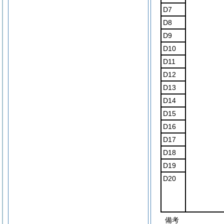
D7
D8
D9
D10
D11
D12
D13
D14
D15
D16
D17
D18
D19
D20
備考