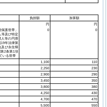
負担額
加算額
円
円
被保護世帯」
0
0
人等及び特定
邦人等の円滑
成19年法律第
進及び永住帰
第2条第1項
ている世帯
1,100
110
2,250
230
2,900
290
3,450
350
3,800
380
4,250
430
4,700
470
5,500
550