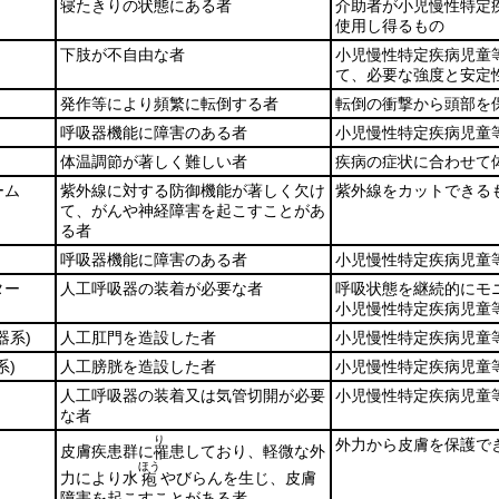
寝たきりの状態にある者
介助者が小児慢性特定
使用し得るもの
下肢が不自由な者
小児慢性特定疾病児童
て、必要な強度と安定
発作等により頻繁に転倒する者
転倒の衝撃から頭部を
呼吸器機能に障害のある者
小児慢性特定疾病児童
体温調節が著しく難しい者
疾病の症状に合わせて
ーム
紫外線に対する防御機能が著しく欠け
紫外線をカットできる
て、がんや神経障害を起こすことがあ
る者
呼吸器機能に障害のある者
小児慢性特定疾病児童
ター
人工呼吸器の装着が必要な者
呼吸状態を継続的にモ
小児慢性特定疾病児童
器系)
人工肛門を造設した者
小児慢性特定疾病児童
系)
人工膀胱を造設した者
小児慢性特定疾病児童
人工呼吸器の装着又は気管切開が必要
小児慢性特定疾病児童
な者
り
外力から皮膚を保護で
皮膚疾患群に
患しており、軽微な外
罹
ほう
力により水
やびらんを生じ、皮膚
疱
障害を起こすことがある者