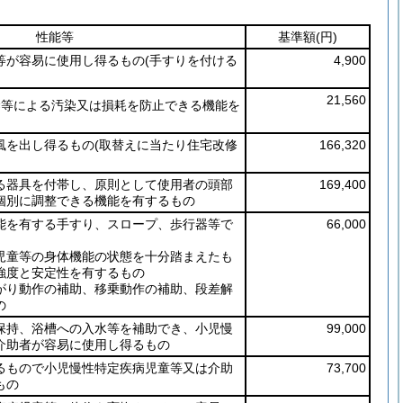
性能等
基準額
(円)
等が容易に使用し得るもの
(手すりを付ける
4,900
21,560
禁等による汚染又は損耗を防止できる機能を
風を出し得るもの
(取替えに当たり住宅改修
166,320
る器具を付帯し、原則として使用者の頭部
169,400
個別に調整できる機能を有するもの
能を有する手すり、スロープ、歩行器等で
66,000
児童等の身体機能の状態を十分踏まえたも
強度と安定性を有するもの
がり動作の補助、移乗動作の補助、段差解
の
保持、浴槽への入水等を補助でき、小児慢
99,000
介助者が容易に使用し得るもの
るもので小児慢性特定疾病児童等又は介助
73,700
もの