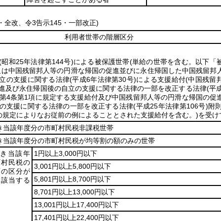
3・全改、令3告示145・一部改正)
利用者世帯の階層区分
(昭和25年法律第144号)
による被保護世帯
(単給の世帯を含む。以下「
又は中国残留邦人等の円滑な帰国の促進並びに永住帰国した中国残留邦
立の支援に関する法律
(平成6年法律第30号)
による支援給付
(中国残留
進及び永住帰国後の自立の支援に関する法律の一部を改正する法律
(平
第4条第1項に規定する支援給付及び中国残留邦人等の円滑な帰国の促
の支援に関する法律の一部を改正する法律
(平成25年法律第106号)
附則
の規定によりなお従前の例によることとされた支援給付を含む。)
を受け
き当該年度分の市町村民税非課税世帯
き当該年度分の市町村民税が均等割の額のみの世帯
除き当該年
1円以上3,000円以下
町村民税の
3,001円以上5,800円以下
額の区分が
5,801円以上8,700円以下
に該当する
8,701円以上13,000円以下
13,001円以上17,400円以下
17,401円以上22,400円以下