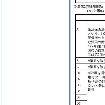
別表第2
(第8条関係)
(令2告示9
A
生活保護法
という。)
配偶者の自
な帰国の促
127号)
附則
国後の自立
又は第2項
B
A階層を除
C
A階層を除
D1
A階層を
度分の市
D2
所得割の
D3
次の区分
世帯
D4
D5
D6