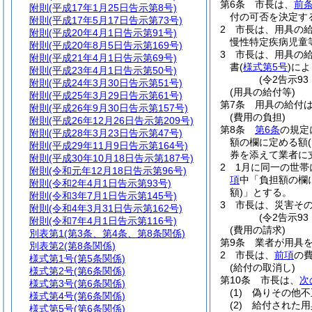
第6条
市長は、
前
附則
(平成17年1月25日告示第8号)
付の可否を決定す
附則
(平成17年5月17日告示第73号)
2
市長は、用具の
附則
(平成20年4月1日告示第91号)
慢性特定疾病児童
附則
(平成20年8月5日告示第169号)
3
市長は、用具の
附則
(平成21年4月1日告示第69号)
書
(
様式第5号
)
によ
附則
(平成23年4月1日告示第50号)
(令2告示9
附則
(平成24年3月30日告示第51号)
(用具の給付等)
附則
(平成25年3月29日告示第61号)
第7条
用具の給付
附則
(平成26年9月30日告示第157号)
(費用の負担)
附則
(平成26年12月26日告示第209号)
第8条
第6条
の規定
附則
(平成28年3月23日告示第47号)
額の欄に定める額
附則
(平成29年11月9日告示第164号)
券を添えて業者に
附則
(平成30年10月18日告示第187号)
2
1月に同一の世
附則
(令和元年12月18日告示第96号)
項
中「負担額の欄
附則
(令和2年4月1日告示第93号)
額)
」とする。
附則
(令和3年7月1日告示第145号)
3
市長は、災害そ
附則
(令和4年3月31日告示第162号)
(令2告示9
附則
(令和7年4月1日告示第116号)
(費用の請求)
別表第1
(第3条、第4条、第8条関係)
第9条
業者が用具
別表第2
(第8条関係)
2
市長は、
前項
の
様式第1号
(第5条関係)
(給付の取消し)
様式第2号
(第6条関係)
第10条
市長は、
次
様式第3号
(第6条関係)
(1)
偽りその他不
様式第4号
(第6条関係)
(2)
給付された用
様式第5号
(第6条関係)