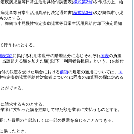
特定疾病児童等日常生活用具給付調査表
(
様式第2号
)
を作成の上、給
疾病児童等日常生活用具給付決定通知書
(
様式第3号
)
及び舞鶴市小児
ものとする。
て、舞鶴市小児慢性特定疾病児童等日常生活用具給付却下決定通知
て行うものとする。
別表第2
に掲げる利用者世帯の階層区分に応じそれぞれ
同表
の負担
、当該超える額を加えた額)
(以下「利用者負担額」という。)
を給付
給付の決定を受けた場合における
前項
の規定の適用については、
同
慢性特定疾病児童等給付対象者については同表の加算額の欄に定める
ことができる。
長に請求するものとする。
が業者に支払った額を控除して得た額を業者に支払うものとする。
要した費用の全部若しくは一部の返還を命じることができる。
に供したとき。