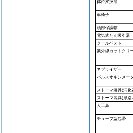
体位変換器
車椅子
頭部保護帽
電気式たん吸引器
クールベスト
紫外線カットクリ
ネブライザー
パルスオキシメー
ストーマ装具
(消化
ストーマ装具
(尿路
人工鼻
チューブ型包帯