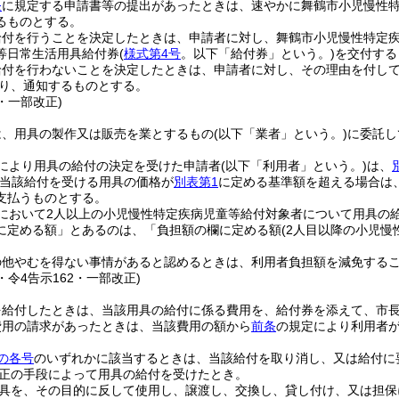
条
に規定する申請書等の提出があったときは、速やかに舞鶴市小児慢性
るものとする。
給付を行うことを決定したときは、申請者に対し、舞鶴市小児慢性特定
等日常生活用具給付券
(
様式第4号
。以下「給付券」という。)
を交付する
給付を行わないことを決定したときは、申請者に対し、その理由を付し
り、通知するものとする。
3・一部改正)
は、用具の製作又は販売を業とするもの
(以下「業者」という。)
に委託し
により用具の給付の決定を受けた申請者
(以下「利用者」という。)
は、
(当該給付を受ける用具の価格が
別表第1
に定める基準額を超える場合は
支払うものとする。
帯において2人以上の小児慢性特定疾病児童等給付対象者について用具の
に定める額」とあるのは、「負担額の欄に定める額
(2人目以降の小児
の他やむを得ない事情があると認めるときは、利用者負担額を減免する
3・令4告示162・一部改正)
を給付したときは、当該用具の給付に係る費用を、給付券を添えて、市
費用の請求があったときは、当該費用の額から
前条
の規定により利用者
の各号
のいずれかに該当するときは、当該給付を取り消し、又は給付に
正の手段によって用具の給付を受けたとき。
具を、その目的に反して使用し、譲渡し、交換し、貸し付け、又は担保