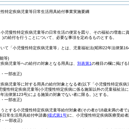
慢性特定疾病児童等日常生活用具給付事業実施要綱
、小児慢性特定疾病児童等の日常生活の便宜を図り、その福祉の増進に
)
の給付を行うことについて、必要な事項を定めるものとする。
おいて「小児慢性特定疾病児童等」とは、児童福祉法
(昭和22年法律第16
能等)
定疾病児童等への給付の対象となる用具は、
別表第1
の種目の欄に掲げる
6・一部改正)
定疾病児童等に対する用具の給付対象となる者
(以下「小児慢性特定疾病
児慢性特定疾病児童等
(小児慢性特定疾病に係る施策以外の児童福祉法
7年法律第123号)
による施策の対象でない者に限る。)
とする。
6・一部改正)
ようとする小児慢性特定疾病児童等給付対象者
(その者が18歳未満の者
等日常生活用具給付申請書
(
様式第1号
)
に、小児慢性特定疾病医療受給者
62・一部改正)