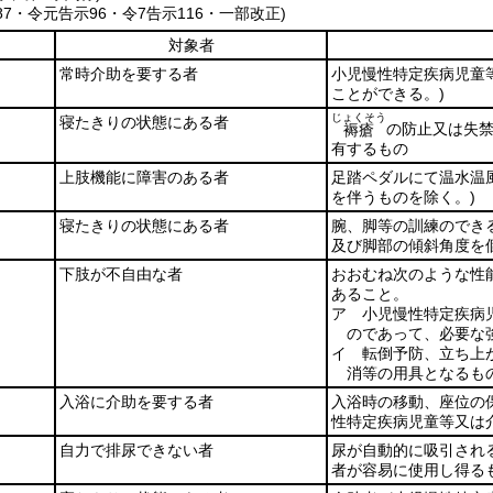
187・令元告示96・令7告示116・一部改正)
対象者
常時介助を要する者
小児慢性特定疾病児童
ことができる。)
じょくそう
寝たきりの状態にある者
の防止又は失
褥瘡
有するもの
上肢機能に障害のある者
足踏ペダルにて温水温
を伴うものを除く。)
寝たきりの状態にある者
腕、脚等の訓練のでき
及び脚部の傾斜角度を
下肢が不自由な者
おおむね次のような性
あること。
ア 小児慢性特定疾病
のであって、必要な
イ 転倒予防、立ち上
消等の用具となるも
入浴に介助を要する者
入浴時の移動、座位の
性特定疾病児童等又は
自力で排尿できない者
尿が自動的に吸引され
者が容易に使用し得る