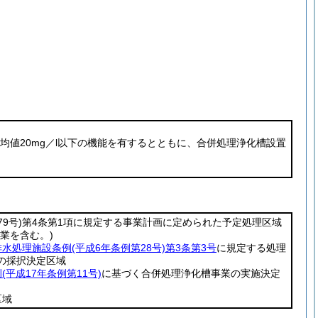
平均値20mg／l以下の機能を有するとともに、合併処理浄化槽設置
9号)
第4条第1項に規定する事業計画に定められた予定処理区域
業を含む。)
排水処理施設条例
(平成6年条例第28号)
第3条第3号
に規定する処理
の採択決定区域
例
(平成17年条例第11号)
に基づく合併処理浄化槽事業の実施決定
区域