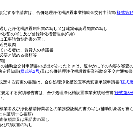
規定する申請書は、合併処理浄化槽設置事業補助金交付申請書
(
様式第1
過した浄化槽設置届出書の写し又は建築確認通知書の写し
浄化槽)
の写し及び登録浄化槽管理票
(C票)
は工事請負契約書の写し
近見取図
ている者は、賃貸人の承諾書
必要と認める書類等
知)
条
の補助金交付申請書の提出があったときは、速やかにその内容を審査
決定通知書
(
様式第2号
)
又は合併処理浄化槽設置事業補助金不交付通知書
規定する変更の書類は、合併処理浄化槽設置事業変更承認申請書
(
様式第
に規定する実績報告書は、合併処理浄化槽設置事業実績報告書
(
様式第5
い。
検業者及び浄化槽清掃業者との業務委託契約書の写し
(補助対象者が自
とを証明する書類)
査依頼書又は承諾書の写し
及び領収書の写し