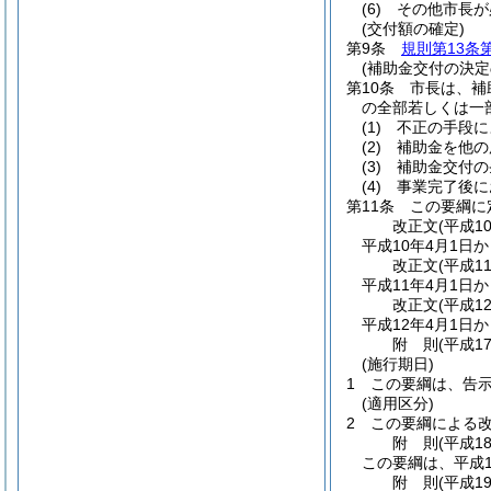
(6)
その他市長が
(交付額の確定)
第9条
規則第13条
(補助金交付の決定
第10条
市長は、補
の全部若しくは一
(1)
不正の手段に
(2)
補助金を他の
(3)
補助金交付の
(4)
事業完了後に
第11条
この要綱に
改正文
(平成1
平成10年4月1日
改正文
(平成1
平成11年4月1日
改正文
(平成1
平成12年4月1日
附
則
(平成1
(施行期日)
1
この要綱は、告
(適用区分)
2
この要綱による
附
則
(平成1
この要綱は、平成1
附
則
(平成1