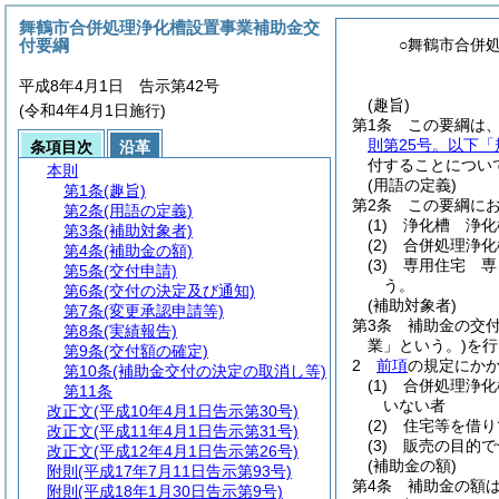
舞鶴市合併処理浄化槽設置事業補助金交
付要綱
○舞鶴市合併
平成8年4月1日 告示第42号
(趣旨)
(令和4年4月1日施行)
第1条
この要綱は
則第25号。以下「
条項目次
沿革
付することについ
本則
(用語の定義)
第1条
(趣旨)
第2条
この要綱に
第2条
(用語の定義)
(1)
浄化槽 浄化
第3条
(補助対象者)
(2)
合併処理浄化
第4条
(補助金の額)
(3)
専用住宅 専
第5条
(交付申請)
う。
第6条
(交付の決定及び通知)
(補助対象者)
第7条
(変更承認申請等)
第3条
補助金の交
第8条
(実績報告)
業」という。)
を行
第9条
(交付額の確定)
2
前項
の規定にか
第10条
(補助金交付の決定の取消し等)
(1)
合併処理浄化
第11条
いない者
改正文
(平成10年4月1日告示第30号)
(2)
住宅等を借り
改正文
(平成11年4月1日告示第31号)
(3)
販売の目的で
改正文
(平成12年4月1日告示第26号)
(補助金の額)
附則
(平成17年7月11日告示第93号)
第4条
補助金の額
附則
(平成18年1月30日告示第9号)