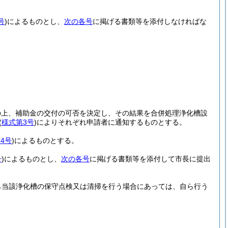
号
)
によるものとし、
次の各号
に掲げる書類等を添付しなければな
の上、補助金の交付の可否を決定し、その結果を合併処理浄化槽設
(
様式第3号
)
によりそれぞれ申請者に通知するものとする。
4号
)
によるものとする。
号
)
によるものとし、
次の各号
に掲げる書類等を添付して市長に提出
ら当該浄化槽の保守点検又は清掃を行う場合にあっては、自ら行う