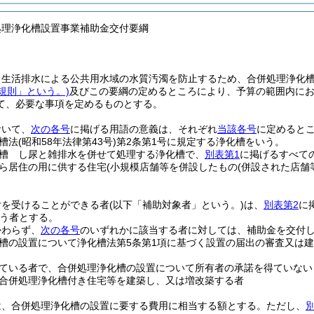
処理浄化槽設置事業補助金交付要綱
、生活排水による公共用水域の水質汚濁を防止するため、合併処理浄化
規則」という。)
及びこの要綱の定めるところにより、予算の範囲内に
て、必要な事項を定めるものとする。
おいて、
次の各号
に掲げる用語の意義は、それぞれ
当該各号
に定めると
槽法
(昭和58年法律第43号)
第2条第1号に規定する浄化槽をいう。
槽 し尿と雑排水を併せて処理する浄化槽で、
別表第1
に掲げるすべて
ら居住の用に供する住宅
(小規模店舗等を併設したもの
(併設された店舗
付を受けることができる者
(以下「補助対象者」という。)
は、
別表第2
に
う者とする。
かわらず、
次の各号
のいずれかに該当する者に対しては、補助金を交付
槽の設置について浄化槽法第5条第1項に基づく設置の届出の審査又は
ている者で、合併処理浄化槽の設置について所有者の承諾を得ていない
合併処理浄化槽付き住宅等を建築し、又は増改築する者
は、合併処理浄化槽の設置に要する費用に相当する額とする。
ただし、