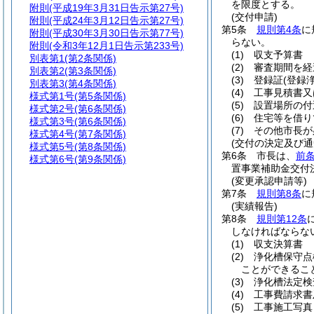
を限度とする。
附則
(平成19年3月31日告示第27号)
(交付申請)
附則
(平成24年3月12日告示第27号)
第5条
規則第4条
に
附則
(平成30年3月30日告示第77号)
らない。
附則
(令和3年12月1日告示第233号)
(1)
収支予算書
別表第1
(第2条関係)
(2)
審査期間を経
別表第2
(第3条関係)
(3)
登録証
(登録
別表第3
(第4条関係)
(4)
工事見積書又
様式第1号
(第5条関係)
(5)
設置場所の付
様式第2号
(第6条関係)
(6)
住宅等を借り
様式第3号
(第6条関係)
(7)
その他市長が
様式第4号
(第7条関係)
(交付の決定及び通
様式第5号
(第8条関係)
第6条
市長は、
前
様式第6号
(第9条関係)
置事業補助金交付
(変更承認申請等)
第7条
規則第8条
に
(実績報告)
第8条
規則第12条
しなければならな
(1)
収支決算書
(2)
浄化槽保守点
ことができるこ
(3)
浄化槽法定検
(4)
工事費請求書
(5)
工事施工写真