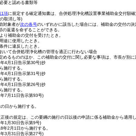
必要と認める書類等
第1項
に規定する確定通知書は、合併処理浄化槽設置事業補助金交付額確
の取消し等)
助対象者が
次の各号
のいずれかに該当した場合には、補助金の交付の決
部の返還を命ずることができる。
より補助金の交付を受けたとき。
用途に使用したとき。
条件に違反したとき。
おいて合併処理浄化槽の管理を適正に行わない場合
定めるもののほか、この補助金の交付に関し必要な事項は、市長が別に
0年4月1日
告示第30号)
抄
から施行する。
1年4月1日
告示第31号)
抄
から施行する。
2年4月1日
告示第26号)
抄
から施行する。
7年7月11日
告示第93号)
示の日から施行する。
改正後の規定は、この要綱の施行の日以後の申請に係る補助金から適用
8年1月30日
告示第9号)
8年2月1日から施行する。
9年3月31日
告示第27号)