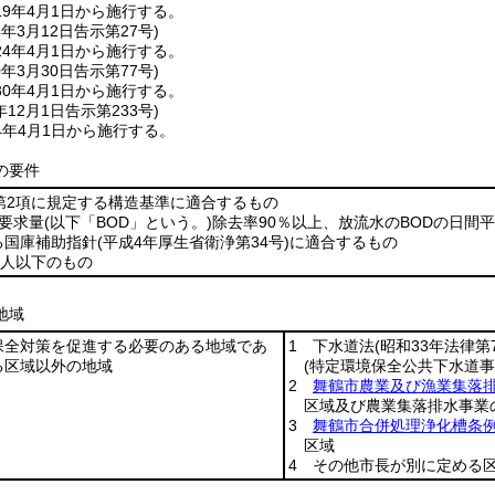
9年4月1日から施行する。
4年3月12日
告示第27号)
4年4月1日から施行する。
0年3月30日
告示第77号)
0年4月1日から施行する。
年12月1日
告示第233号)
4年4月1日から施行する。
の要件
第2項に規定する構造基準に適合するもの
要求量
(以下「BOD」という。)
除去率90％以上、放流水のBODの日間
る国庫補助指針
(平成4年厚生省衛浄第34号)
に適合するもの
0人以下のもの
地域
保全対策を促進する必要のある地域であ
1 下水道法
(昭和33年法律第7
る区域以外の地域
(特定環境保全公共下水道事
2
舞鶴市農業及び漁業集落
区域及び農業集落排水事業
3
舞鶴市合併処理浄化槽条
区域
4 その他市長が別に定める