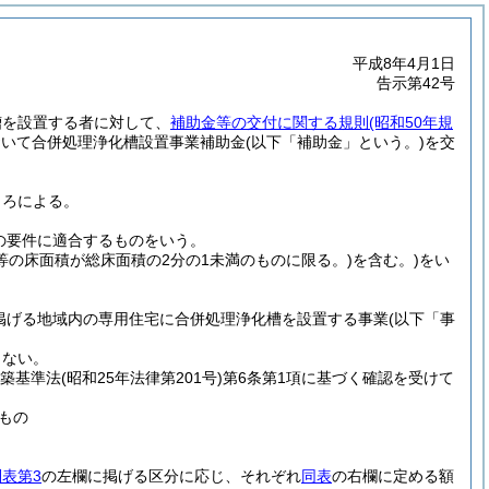
平成8年4月1日
告示第42号
槽を設置する者に対して、
補助金等の交付に関する規則
(昭和50年規
おいて合併処理浄化槽設置事業補助金
(以下「補助金」という。)
を交
ころによる。
の要件に適合するものをいう。
等の床面積が総床面積の2分の1未満のものに限る。)
を含む。)
をい
掲げる地域内の専用住宅に合併処理浄化槽を設置する事業
(以下「事
しない。
建築基準法
(昭和25年法律第201号)
第6条第1項に基づく確認を受けて
もの
別表第3
の左欄に掲げる区分に応じ、それぞれ
同表
の右欄に定める額