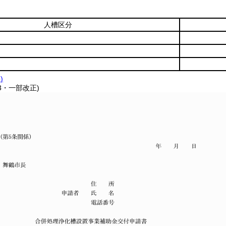
人槽区分
)
33・一部改正)