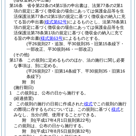
(徴収金納入申出書)
第16条
省令第22条の4第1項の申出書は、法第77条の2第1
項の規定に基づく徴収金の場合にあっては保護金品等を生
活保護法第77条の2第1項の規定に基づく徴収金の納入に充
てる旨の申出書
(
様式第62号
)
によるものとし、法第78条第1
項の規定に基づく徴収金の場合にあっては保護金品等を生
活保護法第78条第1項の規定に基づく徴収金の納入に充て
る旨の申出書
(
様式第63号
)
によるものとする。
(平26規則27・追加、平30規則35・旧第15条繰下・
一部改正、平30規則46・一部改正)
(その他)
第17条
この規則に定めるもののほか、法の施行に関し必要
な事項は、別に定める。
(平26規則27・旧第14条繰下、平30規則35・旧第16
条繰下)
附
則
(施行期日)
1
この規則は、公布の日から施行する。
(経過措置)
2
この規則の施行の日前に作成された
様式
でこの規則の施行
の際現に存するものについては、この規則に基づく
様式
と
みなし、当分の間、使用することができる。
附
則
(平成17年4月1日
規則第22号)
この規則は、公布の日から施行する。
附
則
(平成17年8月5日
規則第32号)