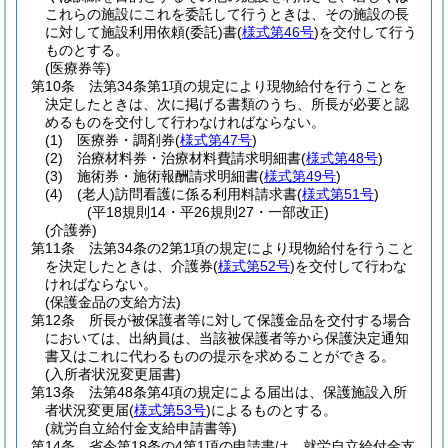
これらの施設にこれを委託して行うときは、その施設の長
に対して施設利用依頼
(委託)
書
(
様式第46号
)
を交付して行う
ものとする。
(医療券等)
第10条
法第34条第1項の規定により現物給付を行うことを
決定したときは、次に掲げる書類のうち、所長が必要と認
めるものを交付して行わなければならない。
(1)
医療券・調剤券
(
様式第47号
)
(2)
治療材料券・治療材料費請求明細書
(
様式第48号
)
(3)
施術券・施術報酬請求明細書
(
様式第49号
)
(4)
(老人)
訪問看護に係る利用料請求書
(
様式第51号
)
(平18規則14・平26規則27・一部改正)
(介護券)
第11条
法第34条の2第1項の規定により現物給付を行うこと
を決定したときは、介護券
(
様式第52号
)
を交付して行わな
ければならない。
(保護金品の支給方法)
第12条
所長が被保護者等に対して保護金品を交付する場合
においては、出納員は、当該被保護者等から保護決定通知
書又はこれに代わるものの提示を求めることができる。
(入所者状況変更届書)
第13条
法第48条第4項の規定による届出は、保護施設入所
者状況変更届
(
様式第53号
)
によるものとする。
(就労自立給付金支給申請書等)
第14条
省令第18条の4第1項の申請書は、就労自立給付金支