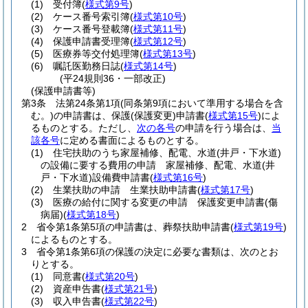
(1)
受付簿
(
様式第9号
)
(2)
ケース番号索引簿
(
様式第10号
)
(3)
ケース番号登載簿
(
様式第11号
)
(4)
保護申請書受理簿
(
様式第12号
)
(5)
医療券等交付処理簿
(
様式第13号
)
(6)
嘱託医勤務日誌
(
様式第14号
)
(平24規則36・一部改正)
(保護申請書等)
第3条
法第24条第1項
(同条第9項において準用する場合を含
む。)
の申請書は、保護
(保護変更)
申請書
(
様式第15号
)
によ
るものとする。
ただし、
次の各号
の申請を行う場合は、
当
該各号
に定める書面によるものとする。
(1)
住宅扶助のうち家屋補修、配電、水道
(井戸・下水道)
の設備に要する費用の申請 家屋補修、配電、水道
(井
戸・下水道)
設備費申請書
(
様式第16号
)
(2)
生業扶助の申請 生業扶助申請書
(
様式第17号
)
(3)
医療の給付に関する変更の申請 保護変更申請書
(傷
病届)
(
様式第18号
)
2
省令第1条第5項の申請書は、葬祭扶助申請書
(
様式第19号
)
によるものとする。
3
省令第1条第6項の保護の決定に必要な書類は、次のとお
りとする。
(1)
同意書
(
様式第20号
)
(2)
資産申告書
(
様式第21号
)
(3)
収入申告書
(
様式第22号
)