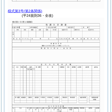
様式第3号
(第2条関係)
(平24規則36・全改)