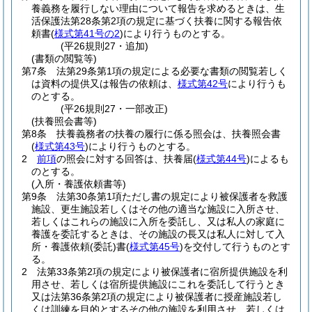
養義務を履行しない理由について報告を求めるときは、生
活保護法第28条第2項の規定に基づく扶養に関する報告依
頼書
(
様式第41号の2
)
により行うものとする。
(平26規則27・追加)
(書類の閲覧等)
第7条
法第29条第1項の規定による必要な書類の閲覧若しく
は資料の提供又は報告の依頼は、
様式第42号
により行うも
のとする。
(平26規則27・一部改正)
(扶養照会書等)
第8条
扶養義務者の扶養の履行に係る照会は、扶養照会書
(
様式第43号
)
により行うものとする。
2
前項
の照会に対する回答は、扶養届
(
様式第44号
)
によるも
のとする。
(入所・養護依頼書等)
第9条
法第30条第1項ただし書の規定により被保護者を救護
施設、更生施設若しくはその他の適当な施設に入所させ、
若しくはこれらの施設に入所を委託し、又は私人の家庭に
養護を委託するときは、その施設の長又は私人に対して入
所・養護依頼
(委託)
書
(
様式第45号
)
を交付して行うものとす
る。
2
法第33条第2項の規定により被保護者に宿所提供施設を利
用させ、若しくは宿所提供施設にこれを委託して行うとき
又は法第36条第2項の規定により被保護者に授産施設若し
くは訓練を目的とするその他の施設を利用させ、若しくは