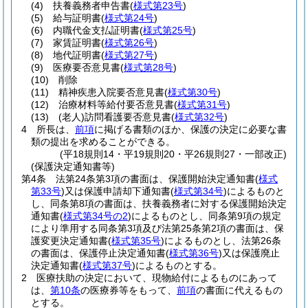
(4)
扶養義務者申告書
(
様式第23号
)
(5)
給与証明書
(
様式第24号
)
(6)
内職代金支払証明書
(
様式第25号
)
(7)
家賃証明書
(
様式第26号
)
(8)
地代証明書
(
様式第27号
)
(9)
医療要否意見書
(
様式第28号
)
(10)
削除
(11)
精神疾患入院要否意見書
(
様式第30号
)
(12)
治療材料等給付要否意見書
(
様式第31号
)
(13)
(老人)
訪問看護要否意見書
(
様式第32号
)
4
所長は、
前項
に掲げる書類のほか、保護の決定に必要な書
類の提出を求めることができる。
(平18規則14・平19規則20・平26規則27・一部改正)
(保護決定通知書等)
第4条
法第24条第3項の書面は、保護開始決定通知書
(
様式
第33号
)
又は保護申請却下通知書
(
様式第34号
)
によるものと
し、同条第8項の書面は、扶養義務者に対する保護開始決定
通知書
(
様式第34号の2
)
によるものとし、同条第9項の規定
により準用する同条第3項及び法第25条第2項の書面は、保
護変更決定通知書
(
様式第35号
)
によるものとし、法第26条
の書面は、保護停止決定通知書
(
様式第36号
)
又は保護廃止
決定通知書
(
様式第37号
)
によるものとする。
2
医療扶助の決定において、現物給付によるものにあって
は、
第10条
の医療券等をもって、
前項
の書面に代えるもの
とする。