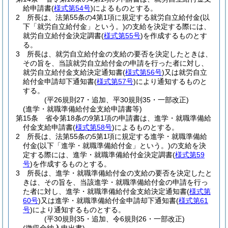
給申請書
(
様式第54号
)
によるものとする。
2
所長は、法第55条の4第1項に規定する就労自立給付金
(以
下「就労自立給付金」という。)
の支給を決定する際には、
就労自立給付金決定調書
(
様式第55号
)
を作成するものとす
る。
3
所長は、就労自立給付金の支給の要否を決定したときは、
その旨を、当該就労自立給付金の申請を行った者に対し、
就労自立給付金支給決定通知書
(
様式第56号
)
又は就労自立
給付金申請却下通知書
(
様式第57号
)
により通知するものと
する。
(平26規則27・追加、平30規則35・一部改正)
(進学・就職準備給付金支給申請書等)
第15条
省令第18条の9第1項の申請書は、進学・就職準備給
付金支給申請書
(
様式第58号
)
によるものとする。
2
所長は、法第55条の5第1項に規定する進学・就職準備給
付金
(以下「進学・就職準備給付金」という。)
の支給を決
定する際には、進学・就職準備給付金決定調書
(
様式第59
号
)
を作成するものとする。
3
所長は、進学・就職準備給付金の支給の要否を決定したと
きは、その旨を、当該進学・就職準備給付金の申請を行っ
た者に対し、進学・就職準備給付金支給決定通知書
(
様式第
60号
)
又は進学・就職準備給付金申請却下通知書
(
様式第61
号
)
により通知するものとする。
(平30規則35・追加、令6規則26・一部改正)