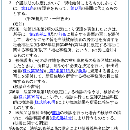
3
介護扶助の決定において、現物給付によるものにあって
は、
第11条
の介護券をもって、
第1項
の書面に代えるもの
とする。
(平26規則27・一部改正)
(通知)
第5条
法第19条第2項の規定により保護を実施したときは、
所長は、
第2条第1項
及び
前条
に規定する書面の写しを添付
して、速やかにその旨を当該被保護者の居住地を所管する
社会福祉法
(昭和26年法律第45号)
第14条に規定する福祉に
関する事務所
(以下「福祉事務所」という。)
の長に通知す
るものとする。
2
被保護者がその居住地を他の福祉事務所の所管区域に移転
したときは、所長は、速やかに必要な決定を行い、転出通
知書
(
様式第38号
)
に
第2条第1項
及び
前条
に規定する書面の
写しを添付して、新居住地を所管する福祉事務所の長に通
知するものとする。
(検診命令書等)
第6条
法第28条第1項の規定による検診の命令は、検診命令
書
(
様式第39号
)
により行い、検診を行った医師又は歯科医
師は検診書
(
様式第40号
)
により検診結果を所長に報告する
ものとする。
2
医師又は歯科医師が
前項
の検診を行った場合の検診料の請
求は、検診料請求書
(
様式第41号
)
により行うものとする。
(扶養に関する調査)
第6条の2
法第28条第2項の規定により扶養義務者に対し扶