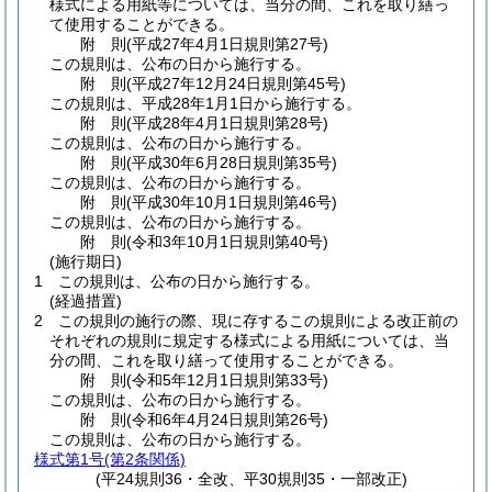
様式による用紙等については、当分の間、これを取り繕っ
て使用することができる。
附
則
(平成27年4月1日
規則第27号)
この規則は、公布の日から施行する。
附
則
(平成27年12月24日
規則第45号)
この規則は、平成28年1月1日から施行する。
附
則
(平成28年4月1日
規則第28号)
この規則は、公布の日から施行する。
附
則
(平成30年6月28日
規則第35号)
この規則は、公布の日から施行する。
附
則
(平成30年10月1日
規則第46号)
この規則は、公布の日から施行する。
附
則
(令和3年10月1日
規則第40号)
(施行期日)
1
この規則は、公布の日から施行する。
(経過措置)
2
この規則の施行の際、現に存するこの規則による改正前の
それぞれの規則に規定する様式による用紙については、当
分の間、これを取り繕って使用することができる。
附
則
(令和5年12月1日
規則第33号)
この規則は、公布の日から施行する。
附
則
(令和6年4月24日
規則第26号)
この規則は、公布の日から施行する。
様式第1号
(第2条関係)
(平24規則36・全改、平30規則35・一部改正)