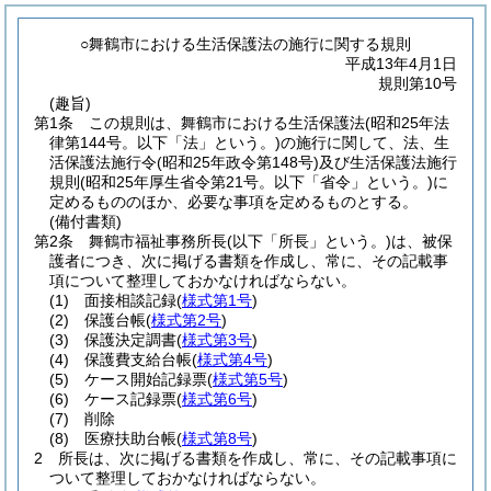
○舞鶴市における生活保護法の施行に関する規則
平成13年4月1日
規則第10号
(趣旨)
第1条
この規則は、舞鶴市における生活保護法
(昭和25年法
律第144号。以下「法」という。)
の施行に関して、法、生
活保護法施行令
(昭和25年政令第148号)
及び生活保護法施行
規則
(昭和25年厚生省令第21号。以下「省令」という。)
に
定めるもののほか、必要な事項を定めるものとする。
(備付書類)
第2条
舞鶴市福祉事務所長
(以下「所長」という。)
は、被保
護者につき、次に掲げる書類を作成し、常に、その記載事
項について整理しておかなければならない。
(1)
面接相談記録
(
様式第1号
)
(2)
保護台帳
(
様式第2号
)
(3)
保護決定調書
(
様式第3号
)
(4)
保護費支給台帳
(
様式第4号
)
(5)
ケース開始記録票
(
様式第5号
)
(6)
ケース記録票
(
様式第6号
)
(7)
削除
(8)
医療扶助台帳
(
様式第8号
)
2
所長は、次に掲げる書類を作成し、常に、その記載事項に
ついて整理しておかなければならない。