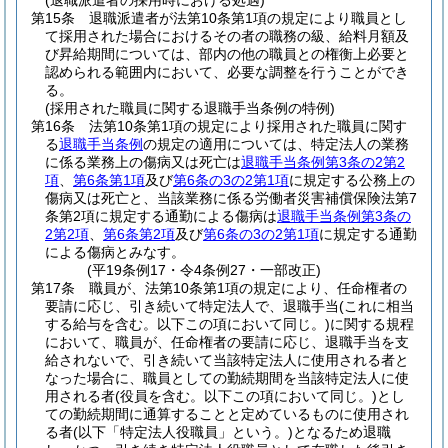
(退職派遣者の採用時における処遇)
第15条
退職派遣者が法第10条第1項の規定により職員とし
て採用された場合におけるその者の職務の級、給料月額及
び昇給期間については、部内の他の職員との権衡上必要と
認められる範囲内において、必要な調整を行うことができ
る。
(採用された職員に関する退職手当条例の特例)
第16条
法第10条第1項の規定により採用された職員に関す
る
退職手当条例
の規定の適用については、特定法人の業務
に係る業務上の傷病又は死亡は
退職手当条例第3条の2第2
項
、
第6条第1項
及び
第6条の3の2第1項
に規定する公務上の
傷病又は死亡と、当該業務に係る労働者災害補償保険法第7
条第2項に規定する通勤による傷病は
退職手当条例第3条の
2第2項
、
第6条第2項
及び
第6条の3の2第1項
に規定する通勤
による傷病とみなす。
(平19条例17・令4条例27・一部改正)
第17条
職員が、法第10条第1項の規定により、任命権者の
要請に応じ、引き続いて特定法人で、退職手当
(これに相当
する給与を含む。以下この項において同じ。)
に関する規程
において、職員が、任命権者の要請に応じ、退職手当を支
給されないで、引き続いて当該特定法人に使用される者と
なった場合に、職員としての勤続期間を当該特定法人に使
用される者
(役員を含む。以下この項において同じ。)
とし
ての勤続期間に通算することと定めているものに使用され
る者
(以下「特定法人役職員」という。)
となるため退職