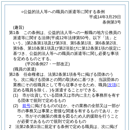
○公益的法人等への職員の派遣等に関する条例
平成14年3月29日
条例第3号
(趣旨)
第1条
この条例は、公益的法人等への一般職の地方公務員の
派遣等に関する法律
(平成12年法律第50号。以下「法」と
いう。)
第2条第1項及び第3項、第5条第1項、第6条第2項、
第9条、第10条第1項及び第2項並びに第12条第1項の規定に
基づき、公益的法人等への職員の派遣等に関し必要な事項
を定めるものとする。
(平20条例27・一部改正)
(職員の派遣)
第2条
任命権者は、法第2条第1項各号に掲げる団体のう
ち、次に掲げる団体との間の取決めに基づき、当該団体の
業務にその役職員として専ら従事させるため、職員
(
次項
に
定める職員を除く。)
を派遣することができる。
(1)
市が出資している団体又は市内に主たる事務所を有す
る団体で規則で定めるもの
(2)
前号
に掲げるもののほか、その業務の全部又は一部が
市の事務又は事業と密接な関連を有するものであり、か
つ、市がその施策の推進を図るため人的援助を行うこと
が必要であるもので規則で定めるもの
2
法第2条第1項に規定する条例で定める職員は、次に掲げ