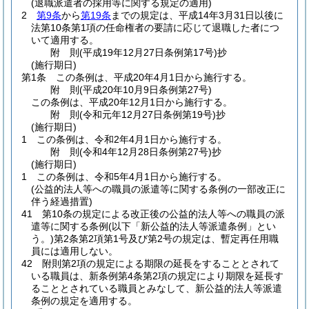
(退職派遣者の採用等に関する規定の適用)
2
第9条
から
第19条
までの規定は、平成14年3月31日以後に
法第10条第1項の任命権者の要請に応じて退職した者につ
いて適用する。
附
則
(平成19年12月27日
条例第17号)
抄
(施行期日)
第1条
この条例は、平成20年4月1日から施行する。
附
則
(平成20年10月9日
条例第27号)
この条例は、平成20年12月1日から施行する。
附
則
(令和元年12月27日
条例第19号)
抄
(施行期日)
1
この条例は、令和2年4月1日から施行する。
附
則
(令和4年12月28日
条例第27号)
抄
(施行期日)
1
この条例は、令和5年4月1日から施行する。
(公益的法人等への職員の派遣等に関する条例の一部改正に
伴う経過措置)
41
第10条の規定による改正後の公益的法人等への職員の派
遣等に関する条例
(以下「新公益的法人等派遣条例」とい
う。)
第2条第2項第1号及び第2号の規定は、暫定再任用職
員には適用しない。
42
附則第2項の規定による期限の延長をすることとされて
いる職員は、新条例第4条第2項の規定により期限を延長す
ることとされている職員とみなして、新公益的法人等派遣
条例の規定を適用する。