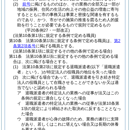
(2)
前号
に掲げるもののほか、その業務の全部又は一部が
地域の振興、住民の生活の向上その他公益の増進に寄与
するとともに市の事務又は事業と密接な関連を有するも
のであり、かつ、市がその施策の推進を図るため人的援
助を行うことが必要であるもので規則で定めるもの
(平20条例27・一部改正)
(法第10条第1項に規定する条例で定める職員)
第10条
法第10条第1項に規定する条例で定める職員は、
第2
条第2項各号
に掲げる職員とする。
(法第10条第1項に規定するその他の条例で定める場合)
第11条
法第10条第1項に規定するその他の条例で定める場
合は、次に掲げる場合とする。
(1)
法第10条第2項に規定する退職派遣者
(以下「退職派遣
者」という。)
が特定法人の役職員の地位を失った場合
(2)
次に掲げる場合であって、退職派遣者を引き続き特定
法人の役職員として在職させることができないか又は適
当でないと認められる場合
ア
退職派遣者の特定法人の業務への従事が法又はこの
条例の規定に適合しなくなった場合
イ
退職派遣者の特定法人の業務への従事が法第10条第
1項の規定により締結された取決めに反することとなっ
た場合
ウ
退職派遣者が心身の故障のため、業務の遂行に支障
があり、若しくはこれに堪えない場合又は長期の休養
を要する場合