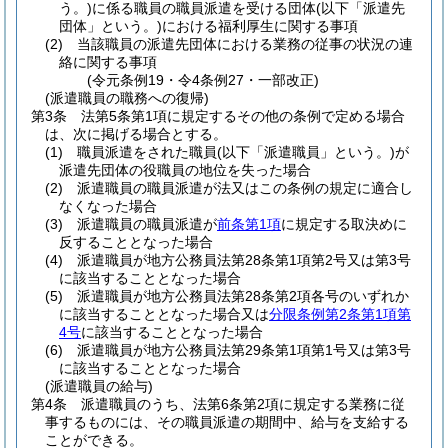
う。)
に係る職員の職員派遣を受ける団体
(以下「派遣先
団体」という。)
における福利厚生に関する事項
(2)
当該職員の派遣先団体における業務の従事の状況の連
絡に関する事項
(令元条例19・令4条例27・一部改正)
(派遣職員の職務への復帰)
第3条
法第5条第1項に規定するその他の条例で定める場合
は、次に掲げる場合とする。
(1)
職員派遣をされた職員
(以下「派遣職員」という。)
が
派遣先団体の役職員の地位を失った場合
(2)
派遣職員の職員派遣が法又はこの条例の規定に適合し
なくなった場合
(3)
派遣職員の職員派遣が
前条第1項
に規定する取決めに
反することとなった場合
(4)
派遣職員が地方公務員法第28条第1項第2号又は第3号
に該当することとなった場合
(5)
派遣職員が地方公務員法第28条第2項各号のいずれか
に該当することとなった場合又は
分限条例第2条第1項第
4号
に該当することとなった場合
(6)
派遣職員が地方公務員法第29条第1項第1号又は第3号
に該当することとなった場合
(派遣職員の給与)
第4条
派遣職員のうち、法第6条第2項に規定する業務に従
事するものには、その職員派遣の期間中、給与を支給する
ことができる。