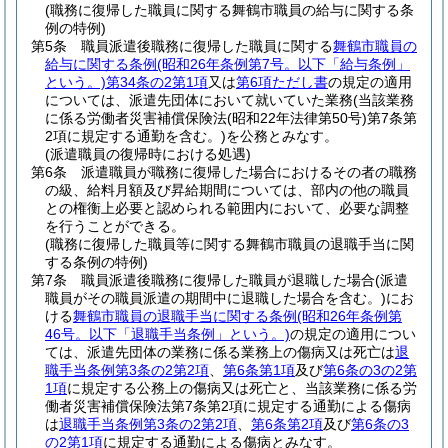
(職務に復帰した職員に関する舞鶴市職員の給与に関する条
例の特例)
第5条
職員派遣後職務に復帰した職員に関する
舞鶴市職員の
給与に関する条例
(昭和26年条例第7号。以下「給与条例」
という。)
第34条の2第1項
又は
第6項ただし書
の規定の適用
については、派遣先団体において就いていた業務
(当該業務
に係る労働者災害補償保険法
(昭和22年法律第50号)
第7条第
2項に規定する通勤を含む。)
を公務とみなす。
(派遣職員の復帰時における処遇)
第6条
派遣職員が職務に復帰した場合におけるその者の職務
の級、給料月額及び昇給期間については、部内の他の職員
との権衡上必要と認められる範囲内において、必要な調整
を行うことができる。
(職務に復帰した職員等に関する舞鶴市職員の退職手当に関
する条例の特例)
第7条
職員派遣後職務に復帰した職員が退職した場合
(派遣
職員がその職員派遣の期間中に退職した場合を含む。)
にお
ける
舞鶴市職員の退職手当に関する条例
(昭和26年条例第
46号。以下「退職手当条例」という。)
の規定の適用につい
ては、派遣先団体の業務に係る業務上の傷病又は死亡は
退
職手当条例第3条の2第2項
、
第6条第1項
及び
第6条の3の2第
1項
に規定する公務上の傷病又は死亡と、当該業務に係る労
働者災害補償保険法第7条第2項に規定する通勤による傷病
は
退職手当条例第3条の2第2項
、
第6条第2項
及び
第6条の3
の2第1項
に規定する通勤による傷病とみなす。