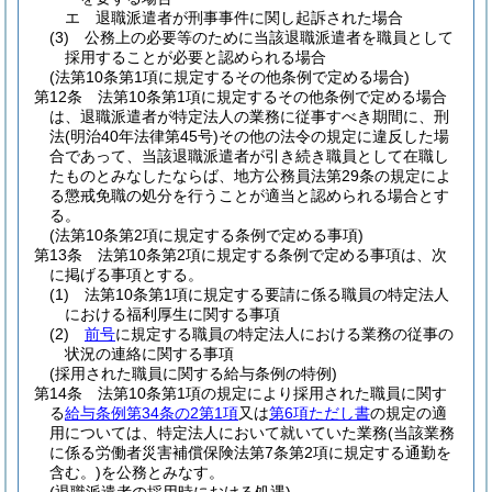
エ
退職派遣者が刑事事件に関し起訴された場合
(3)
公務上の必要等のために当該退職派遣者を職員として
採用することが必要と認められる場合
(法第10条第1項に規定するその他条例で定める場合)
第12条
法第10条第1項に規定するその他条例で定める場合
は、退職派遣者が特定法人の業務に従事すべき期間に、刑
法
(明治40年法律第45号)
その他の法令の規定に違反した場
合であって、当該退職派遣者が引き続き職員として在職し
たものとみなしたならば、地方公務員法第29条の規定によ
る懲戒免職の処分を行うことが適当と認められる場合とす
る。
(法第10条第2項に規定する条例で定める事項)
第13条
法第10条第2項に規定する条例で定める事項は、次
に掲げる事項とする。
(1)
法第10条第1項に規定する要請に係る職員の特定法人
における福利厚生に関する事項
(2)
前号
に規定する職員の特定法人における業務の従事の
状況の連絡に関する事項
(採用された職員に関する給与条例の特例)
第14条
法第10条第1項の規定により採用された職員に関す
る
給与条例第34条の2第1項
又は
第6項ただし書
の規定の適
用については、特定法人において就いていた業務
(当該業務
に係る労働者災害補償保険法第7条第2項に規定する通勤を
含む。)
を公務とみなす。