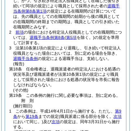
し、かつ、引き続き特定法人役職員として在職した後引き
続いて同項の規定により職員として採用された者の
退職手
当条例第8条第1項
の規定による在職期間の計算について
は、先の職員としての在職期間の始期から後の職員として
の在職期間の終期までの期間は、職員としての引き続いた
在職期間とみなす。
2
前項
の場合における特定法人役職員としての在職期間につ
いては、
退職手当条例第8条
(
第5項
を除く。)
の規定を準用
して計算する。
3
法第10条第1項の規定により退職し、引き続いて特定法人
役職員となった場合においては、別に定める場合を除き、
退職手当条例
の規定による退職手当は、支給しない。
(報告)
第18条
任命権者は、退職派遣者の特定法人における処遇の
状況等及び退職派遣者が法第10条第1項の規定により職員
として採用された場合における処遇の状況等を市長に報告
しなければならない。
(その他)
第19条
この条例の施行に関し必要な事項は、別に定める。
附
則
(施行期日)
1
この条例は、平成14年4月1日から施行する。
ただし、
第9
条
から
第19条
までの規定
(職員派遣に係る部分を除く。
次項
において同じ。)
及び
次項
の規定は、同年3月31日から施行
する。