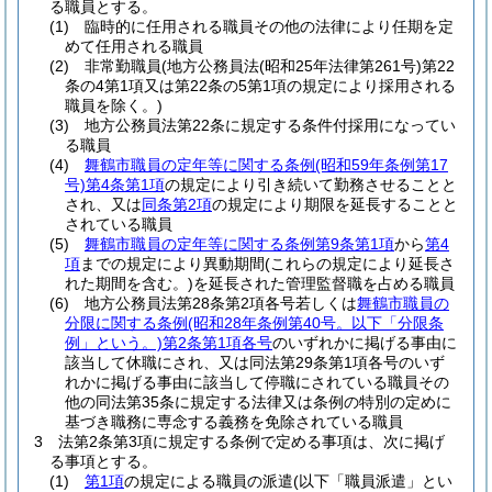
る職員とする。
(1)
臨時的に任用される職員その他の法律により任期を定
めて任用される職員
(2)
非常勤職員
(地方公務員法
(昭和25年法律第261号)
第22
条の4第1項又は第22条の5第1項の規定により採用される
職員を除く。)
(3)
地方公務員法第22条に規定する条件付採用になってい
る職員
(4)
舞鶴市職員の定年等に関する条例
(昭和59年条例第17
号)
第4条第1項
の規定により引き続いて勤務させることと
され、又は
同条第2項
の規定により期限を延長することと
されている職員
(5)
舞鶴市職員の定年等に関する条例第9条第1項
から
第4
項
までの規定により異動期間
(これらの規定により延長さ
れた期間を含む。)
を延長された管理監督職を占める職員
(6)
地方公務員法第28条第2項各号若しくは
舞鶴市職員の
分限に関する条例
(昭和28年条例第40号。以下「分限条
例」という。)
第2条第1項各号
のいずれかに掲げる事由に
該当して休職にされ、又は同法第29条第1項各号のいず
れかに掲げる事由に該当して停職にされている職員その
他の同法第35条に規定する法律又は条例の特別の定めに
基づき職務に専念する義務を免除されている職員
3
法第2条第3項に規定する条例で定める事項は、次に掲げ
る事項とする。
(1)
第1項
の規定による職員の派遣
(以下「職員派遣」とい