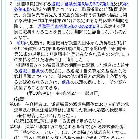
2
派遣職員に関する
退職手当条例第6条の3の2第1項
及び
第8
条第4項
の規定の適用については、職員派遣の期間
(育児休
業、介護休業等育児又は家族介護を行う労働者の福祉に関
する法律
(平成3年法律第76号)
に規定する育児休業の期間を
除く。)
は、
退職手当条例第6条の3の2第1項
に規定する現
実に職務をとることを要しない期間には該当しないものと
みなす。
3
前項
の規定は、派遣職員が派遣先団体から所得税法
(昭和
40年法律第33号)
第30条第1項に規定する退職手当等
(同法
第31条の規定により退職手当等とみなされるものを含む。)
の支払を受けた場合には、適用しない。
4
派遣職員がその職員派遣の期間中に退職した場合に支給す
る
退職手当条例
の規定による退職手当の算定の基礎となる
給料月額については、部内の他の職員との権衡上必要があ
ると認められるときは、
前条
の規定の例により、その額を
調整することができる。
(平19条例17・令4条例27・一部改正)
(報告)
第8条
任命権者は、派遣職員の派遣先団体における処遇の状
況等及び職員派遣後職務に復帰した職員の処遇の状況等を
市長に報告しなければならない。
(法第10条第1項に規定する条例で定める法人)
第9条
法第10条第1項に規定する条例で定める株式会社
(以
下「特定法人」という。)
は、次に掲げる株式会社とする。
(1)
市内に事務所を有する株式会社で規則で定めるもの