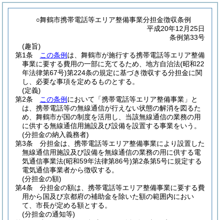
○舞鶴市携帯電話等エリア整備事業分担金徴収条例
平成20年12月25日
条例第33号
(趣旨)
第1条
この条例
は、舞鶴市が施行する携帯電話等エリア整備
事業に要する費用の一部に充てるため、地方自治法
(昭和22
年法律第67号)
第224条の規定に基づき徴収する分担金に関
し、必要な事項を定めるものとする。
(定義)
第2条
この条例
において「携帯電話等エリア整備事業」と
は、携帯電話等の無線通信が行えない状態の解消を図るた
め、舞鶴市が国の制度を活用し、当該無線通信の業務の用
に供する無線通信用施設及び設備を設置する事業をいう。
(分担金の納入義務者)
第3条
分担金は、携帯電話等エリア整備事業により設置した
無線通信用施設及び設備を無線通信の業務の用に供する電
気通信事業法
(昭和59年法律第86号)
第2条第5号に規定する
電気通信事業者から徴収する。
(分担金の額)
第4条
分担金の額は、携帯電話等エリア整備事業に要する費
用から国及び京都府の補助金を除いた額の範囲内におい
て、市長が定める額とする。
(分担金の通知等)