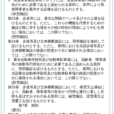
3
視覚障害者誘導用ブロックには、視覚障害者の移動等円滑
化のために必要であると認められる箇所に、音声により視
覚障害者を案内する設備を設けるものとする。
(休憩施設)
第23条
歩道等には、適当な間隔でベンチ及びその上屋を設
けるものとする。
ただし、これらの機能を代替するための
施設が既に存する場合その他の特別の理由によりやむを得
ない場合においては、この限りでない。
(照明施設)
第24条
歩道等及び立体横断施設には、照明施設を連続して
設けるものとする。
ただし、夜間における当該歩道等及び
立体横断施設の路面の照度が十分に確保される場合におい
ては、この限りでない。
2
乗合自動車停留所及び自動車駐車場には、高齢者、障害者
等の移動等円滑化のために必要であると認められる箇所
に、照明施設を設けるものとする。
ただし、夜間における
当該乗合自動車停留所及び自動車駐車場の路面の照度が十
分に確保される場合においては、この限りでない。
(防雪施設)
第25条
歩道等及び立体横断施設において、積雪又は凍結に
より、高齢者、障害者等の安全かつ円滑な通行に著しく支
障を及ぼすおそれのある箇所には、融雪施設、流雪溝又は
雪覆工を設けるものとする。
第7章
雑則
(委任)