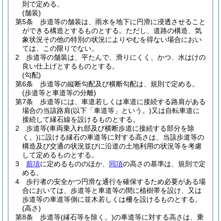
則で定める。
(舗装)
第5条
歩道等の舗装は、雨水を地下に円滑に浸透させること
ができる構造とするものとする。
ただし、道路の構造、気
象状況その他の特別の状況によりやむを得ない場合におい
ては、この限りでない。
2
歩道等の舗装は、平たんで、滑りにくく、かつ、水はけの
良い仕上げとするものとする。
(勾配)
第6条
歩道等の縦断勾配及び横断勾配は、規則で定める。
(歩道等と車道等の分離)
第7条
歩道等には、車道若しくは車道に接続する路肩がある
場合の当該路肩
(以下「車道等」という。)
又は自転車道に
接続して縁石線を設けるものとする。
2
歩道等
(車両乗入れ部及び横断歩道に接続する部分を除
く。)
に設ける縁石の車道等に対する高さは、当該歩道等の
構造及び交通の状況並びに沿道の土地利用の状況等を考慮
して定めるものとする。
3
前項
に定めるもののほか、
同項
の高さの基準は、規則で定
める。
4
歩行者の安全かつ円滑な通行を確保するため必要がある場
合においては、歩道等と車道等の間に植樹帯を設け、又は
歩道等の車道等側に並木若しくは柵を設けるものとする。
(高さ)
第8条
歩道等
(縁石等を除く。)
の車道等に対する高さは、乗