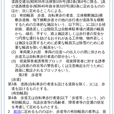
道路交通法
(昭和35年法律第105号)
第2条
(第4号に限る。)
及
び道路構造令
(昭和45年政令第320号)
第2条に定めるものの
ほか、次に定めるところによる。
(1)
有効幅員 歩道、自転車歩行者道、立体横断施設
(横
断歩道橋、地下横断歩道その他の歩行者が道路等を横断
するための立体的な施設をいう。以下同じ。)
に設ける傾
斜路、通路若しくは階段又は自動車駐車場の通路の幅員
から、縁石、手すり、路上施設若しくは歩行者の安全か
つ円滑な通行を妨げるおそれがある工作物、物件若しく
は施設を設置するために必要な幅員又は除雪のために必
要な幅員を除いた幅員をいう。
(2)
車両乗入れ部 車両の沿道への出入りの用に供される
歩道又は自転車歩行者道の部分をいう。
(3)
視覚障害者誘導用ブロック 視覚障害者に対する誘導
又は段差の存在等の警告若しくは注意喚起を行うために
路面に敷設されるブロックをいう。
第2章
歩道等
(歩道)
第3条
道路
(自転車歩行者道を設ける道路を除く。)
には、歩
道を設けるものとする。
(有効幅員)
第4条
歩道又は自転車歩行者道
(以下「歩道等」という。)
の
有効幅員は、当該歩道等の高齢者、障害者等の交通の状況
を考慮して定めるものとする。
2
前項
に定めるもののほか、歩道等の有効幅員の基準は、規