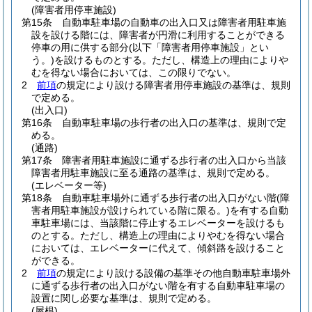
(障害者用停車施設)
第15条
自動車駐車場の自動車の出入口又は障害者用駐車施
設を設ける階には、障害者が円滑に利用することができる
停車の用に供する部分
(以下「障害者用停車施設」とい
う。)
を設けるものとする。
ただし、構造上の理由によりや
むを得ない場合においては、この限りでない。
2
前項
の規定により設ける障害者用停車施設の基準は、規則
で定める。
(出入口)
第16条
自動車駐車場の歩行者の出入口の基準は、規則で定
める。
(通路)
第17条
障害者用駐車施設に通ずる歩行者の出入口から当該
障害者用駐車施設に至る通路の基準は、規則で定める。
(エレベーター等)
第18条
自動車駐車場外に通ずる歩行者の出入口がない階
(障
害者用駐車施設が設けられている階に限る。)
を有する自動
車駐車場には、当該階に停止するエレベーターを設けるも
のとする。
ただし、構造上の理由によりやむを得ない場合
においては、エレベーターに代えて、傾斜路を設けること
ができる。
2
前項
の規定により設ける設備の基準その他自動車駐車場外
に通ずる歩行者の出入口がない階を有する自動車駐車場の
設置に関し必要な基準は、規則で定める。
(屋根)