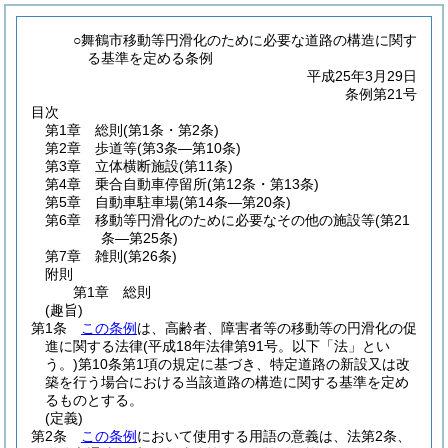
○舞鶴市移動等円滑化のために必要な道路の構造に関す
る基準を定める条例
平成25年3月29日
条例第21号
目次
第1章
総則
(第1条・第2条)
第2章
歩道等
(第3条―第10条)
第3章
立体横断施設
(第11条)
第4章
乗合自動車停留所
(第12条・第13条)
第5章
自動車駐車場
(第14条―第20条)
第6章
移動等円滑化のために必要なその他の施設等
(第21
条―第25条)
第7章
雑則
(第26条)
附則
第1章
総則
(趣旨)
第1条
この条例
は、高齢者、障害者等の移動等の円滑化の促
進に関する法律
(平成18年法律第91号。以下「法」とい
う。)
第10条第1項の規定に基づき、特定道路の新設又は改
築を行う場合における当該道路の構造に関する基準を定め
るものとする。
(定義)
第2条
この条例
において使用する用語の意義は、法第2条、