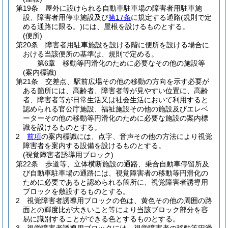
第19条
屋外に設けられる自動車駐車場の障害者用駐車施
設、障害者用停車施設及び
第17条
に規定する通路
(規則で定
める通路に限る。)
には、屋根を設けるものとする。
(便所)
第20条
障害者用駐車施設を設ける階に便所を設ける場合に
おける当該便所の基準は、規則で定める。
第6章
移動等円滑化のために必要なその他の施設等
(案内標識)
第21条
交差点、駅前広場その他の移動の方向を示す必要が
ある箇所には、高齢者、障害者等が見やすい位置に、高齢
者、障害者等が日常生活又は社会生活において利用すると
認められる官公庁施設、福祉施設その他の施設及びエレベ
ーターその他の移動等円滑化のために必要な施設の案内標
識を設けるものとする。
2
前項
の案内標識には、点字、音声その他の方法により視覚
障害者を案内する設備を設けるものとする。
(視覚障害者誘導用ブロック)
第22条
歩道等、立体横断施設の通路、乗合自動車停留所及
び自動車駐車場の通路には、視覚障害者の移動等円滑化の
ために必要であると認められる箇所に、視覚障害者誘導用
ブロックを敷設するものとする。
2
視覚障害者誘導用ブロックの色は、黄色その他の周囲の路
面との輝度比が大きいこと等により当該ブロック部分を容
易に識別することができる色とするものとする。