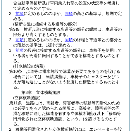
合自動車停留所及び車両乗入れ部の設置の状況等を考慮し
て定めるものとする。
2
前項
に定めるもののほか、
同項
の高さの基準は、規則で定
める。
(横断歩道に接続する歩道等の部分)
第9条
横断歩道に接続する歩道等の部分の縁端は、車道等の
部分より高くするものとする。
2
前項
に定めるもののほか、
同項
の縁端と車道等との部分と
の段差の基準は、規則で定める。
3
前項
の段差に接続する歩道等の部分は、車椅子を使用して
いる者が円滑に転回することができる構造とするものとす
る。
(排水施設の溝蓋)
第10条
歩道等に排水施設で溝蓋が必要であるものを設ける
場合においては、当該溝蓋は、車椅子のキャスター及びつ
えが落ち込むことがないよう配慮した構造とするものとす
る。
第3章
立体横断施設
(立体横断施設)
第11条
道路には、高齢者、障害者等の移動等円滑化のため
に必要であると認められる箇所に、高齢者、障害者等の円
滑な移動に適した構造を有する立体横断施設
(以下「移動等
円滑化された立体横断施設」という。)
を設けるものとす
る。
2
移動等円滑化された立体横断施設には、エレベーターを設