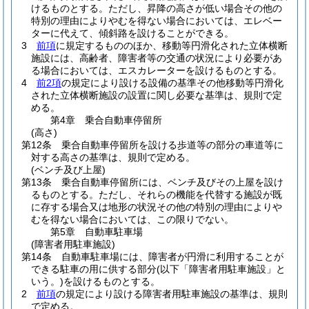
けるものとする。
ただし、昇降の高さが低い場合その他の
特別の理由によりやむを得ない場合においては、エレベー
ターに代えて、傾斜路を設けることができる。
3
前項
に規定するもののほか、移動等円滑化された立体横断
施設には、高齢者、障害者等の交通の状況により必要があ
る場合においては、エスカレーターを設けるものとする。
4
前2項
の規定により設ける設備の基準その他移動等円滑化
された立体横断施設の設置に関し必要な基準は、規則で定
める。
第4章
乗合自動車停留所
(高さ)
第12条
乗合自動車停留所を設ける歩道等の部分の車道等に
対する高さの基準は、規則で定める。
(ベンチ及び上屋)
第13条
乗合自動車停留所には、ベンチ及びその上屋を設け
るものとする。
ただし、それらの機能を代替する施設が既
に存する場合又は地形の状況その他の特別の理由によりや
むを得ない場合においては、この限りでない。
第5章
自動車駐車場
(障害者用駐車施設)
第14条
自動車駐車場には、障害者が円滑に利用することが
できる駐車の用に供する部分
(以下「障害者用駐車施設」と
いう。)
を設けるものとする。
2
前項
の規定により設ける障害者用駐車施設の基準は、規則
で定める。