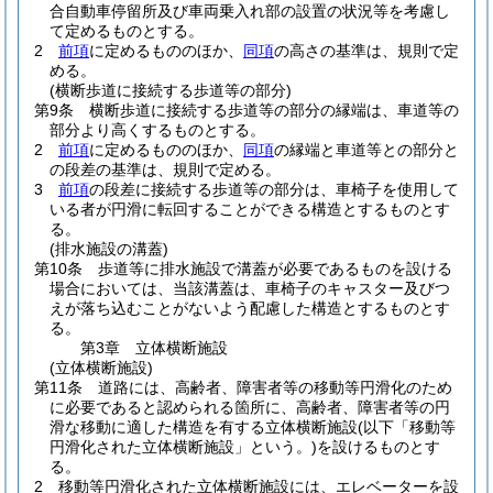
合自動車停留所及び車両乗入れ部の設置の状況等を考慮し
て定めるものとする。
2
前項
に定めるもののほか、
同項
の高さの基準は、規則で定
める。
(横断歩道に接続する歩道等の部分)
第9条
横断歩道に接続する歩道等の部分の縁端は、車道等の
部分より高くするものとする。
2
前項
に定めるもののほか、
同項
の縁端と車道等との部分と
の段差の基準は、規則で定める。
3
前項
の段差に接続する歩道等の部分は、車椅子を使用して
いる者が円滑に転回することができる構造とするものとす
る。
(排水施設の溝蓋)
第10条
歩道等に排水施設で溝蓋が必要であるものを設ける
場合においては、当該溝蓋は、車椅子のキャスター及びつ
えが落ち込むことがないよう配慮した構造とするものとす
る。
第3章
立体横断施設
(立体横断施設)
第11条
道路には、高齢者、障害者等の移動等円滑化のため
に必要であると認められる箇所に、高齢者、障害者等の円
滑な移動に適した構造を有する立体横断施設
(以下「移動等
円滑化された立体横断施設」という。)
を設けるものとす
る。
2
移動等円滑化された立体横断施設には、エレベーターを設