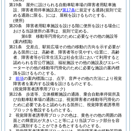
第19条
屋外に設けられる自動車駐車場の障害者用駐車施
設、障害者用停車施設及び
第17条
に規定する通路
(規則で定
める通路に限る。)
には、屋根を設けるものとする。
(便所)
第20条
障害者用駐車施設を設ける階に便所を設ける場合に
おける当該便所の基準は、規則で定める。
第6章
移動等円滑化のために必要なその他の施設等
(案内標識)
第21条
交差点、駅前広場その他の移動の方向を示す必要が
ある箇所には、高齢者、障害者等が見やすい位置に、高齢
者、障害者等が日常生活又は社会生活において利用すると
認められる官公庁施設、福祉施設その他の施設及びエレベ
ーターその他の移動等円滑化のために必要な施設の案内標
識を設けるものとする。
2
前項
の案内標識には、点字、音声その他の方法により視覚
障害者を案内する設備を設けるものとする。
(視覚障害者誘導用ブロック)
第22条
歩道等、立体横断施設の通路、乗合自動車停留所及
び自動車駐車場の通路には、視覚障害者の移動等円滑化の
ために必要であると認められる箇所に、視覚障害者誘導用
ブロックを敷設するものとする。
2
視覚障害者誘導用ブロックの色は、黄色その他の周囲の路
面との輝度比が大きいこと等により当該ブロック部分を容
易に識別することができる色とするものとする。