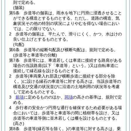
則で定める。
(舗装)
第5条
歩道等の舗装は、雨水を地下に円滑に浸透させること
ができる構造とするものとする。
ただし、道路の構造、気
象状況その他の特別の状況によりやむを得ない場合におい
ては、この限りでない。
2
歩道等の舗装は、平たんで、滑りにくく、かつ、水はけの
良い仕上げとするものとする。
(勾配)
第6条
歩道等の縦断勾配及び横断勾配は、規則で定める。
(歩道等と車道等の分離)
第7条
歩道等には、車道若しくは車道に接続する路肩がある
場合の当該路肩
(以下「車道等」という。)
又は自転車道に
接続して縁石線を設けるものとする。
2
歩道等
(車両乗入れ部及び横断歩道に接続する部分を除
く。)
に設ける縁石の車道等に対する高さは、当該歩道等の
構造及び交通の状況並びに沿道の土地利用の状況等を考慮
して定めるものとする。
3
前項
に定めるもののほか、
同項
の高さの基準は、規則で定
める。
4
歩行者の安全かつ円滑な通行を確保するため必要がある場
合においては、歩道等と車道等の間に植樹帯を設け、又は
歩道等の車道等側に並木若しくは柵を設けるものとする。
(高さ)
第8条
歩道等
(縁石等を除く。)
の車道等に対する高さは、乗