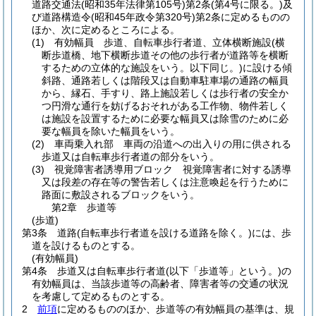
道路交通法
(昭和35年法律第105号)
第2条
(第4号に限る。)
及
び道路構造令
(昭和45年政令第320号)
第2条に定めるものの
ほか、次に定めるところによる。
(1)
有効幅員 歩道、自転車歩行者道、立体横断施設
(横
断歩道橋、地下横断歩道その他の歩行者が道路等を横断
するための立体的な施設をいう。以下同じ。)
に設ける傾
斜路、通路若しくは階段又は自動車駐車場の通路の幅員
から、縁石、手すり、路上施設若しくは歩行者の安全か
つ円滑な通行を妨げるおそれがある工作物、物件若しく
は施設を設置するために必要な幅員又は除雪のために必
要な幅員を除いた幅員をいう。
(2)
車両乗入れ部 車両の沿道への出入りの用に供される
歩道又は自転車歩行者道の部分をいう。
(3)
視覚障害者誘導用ブロック 視覚障害者に対する誘導
又は段差の存在等の警告若しくは注意喚起を行うために
路面に敷設されるブロックをいう。
第2章
歩道等
(歩道)
第3条
道路
(自転車歩行者道を設ける道路を除く。)
には、歩
道を設けるものとする。
(有効幅員)
第4条
歩道又は自転車歩行者道
(以下「歩道等」という。)
の
有効幅員は、当該歩道等の高齢者、障害者等の交通の状況
を考慮して定めるものとする。
2
前項
に定めるもののほか、歩道等の有効幅員の基準は、規