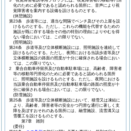
3
視覚障害者誘導用ブロックには、視覚障害者の移動等円滑
化のために必要であると認められる箇所に、音声により視
覚障害者を案内する設備を設けるものとする。
(休憩施設)
第23条
歩道等には、適当な間隔でベンチ及びその上屋を設
けるものとする。
ただし、これらの機能を代替するための
施設が既に存する場合その他の特別の理由によりやむを得
ない場合においては、この限りでない。
(照明施設)
第24条
歩道等及び立体横断施設には、照明施設を連続して
設けるものとする。
ただし、夜間における当該歩道等及び
立体横断施設の路面の照度が十分に確保される場合におい
ては、この限りでない。
2
乗合自動車停留所及び自動車駐車場には、高齢者、障害者
等の移動等円滑化のために必要であると認められる箇所
に、照明施設を設けるものとする。
ただし、夜間における
当該乗合自動車停留所及び自動車駐車場の路面の照度が十
分に確保される場合においては、この限りでない。
(防雪施設)
第25条
歩道等及び立体横断施設において、積雪又は凍結に
より、高齢者、障害者等の安全かつ円滑な通行に著しく支
障を及ぼすおそれのある箇所には、融雪施設、流雪溝又は
雪覆工を設けるものとする。
第7章
雑則
(委任)