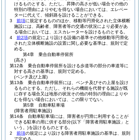
けるものとする。
ただし、昇降の高さが低い場合その他の
特別の理由によりやむを得ない場合においては、エレベー
ターに代えて、傾斜路を設けることができる。
3
前項
に規定するもののほか、移動等円滑化された立体横断
施設には、高齢者、障害者等の交通の状況により必要があ
る場合においては、エスカレーターを設けるものとする。
4
前2項
の規定により設ける設備の基準その他移動等円滑化
された立体横断施設の設置に関し必要な基準は、規則で定
める。
第4章
乗合自動車停留所
(高さ)
第12条
乗合自動車停留所を設ける歩道等の部分の車道等に
対する高さの基準は、規則で定める。
(ベンチ及び上屋)
第13条
乗合自動車停留所には、ベンチ及びその上屋を設け
るものとする。
ただし、それらの機能を代替する施設が既
に存する場合又は地形の状況その他の特別の理由によりや
むを得ない場合においては、この限りでない。
第5章
自動車駐車場
(障害者用駐車施設)
第14条
自動車駐車場には、障害者が円滑に利用することが
できる駐車の用に供する部分
(以下「障害者用駐車施設」と
いう。)
を設けるものとする。
2
前項
の規定により設ける障害者用駐車施設の基準は、規則
で定める。