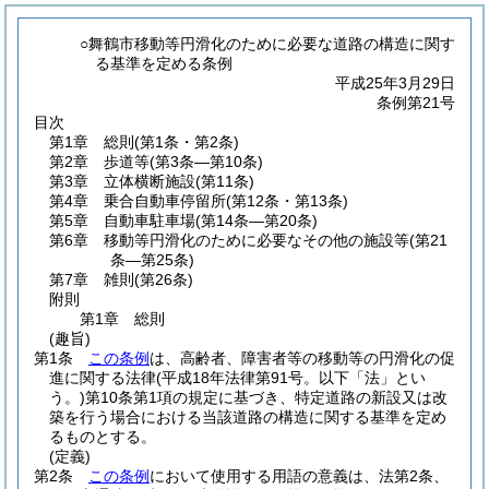
○舞鶴市移動等円滑化のために必要な道路の構造に関す
る基準を定める条例
平成25年3月29日
条例第21号
目次
第1章
総則
(第1条・第2条)
第2章
歩道等
(第3条―第10条)
第3章
立体横断施設
(第11条)
第4章
乗合自動車停留所
(第12条・第13条)
第5章
自動車駐車場
(第14条―第20条)
第6章
移動等円滑化のために必要なその他の施設等
(第21
条―第25条)
第7章
雑則
(第26条)
附則
第1章
総則
(趣旨)
第1条
この条例
は、高齢者、障害者等の移動等の円滑化の促
進に関する法律
(平成18年法律第91号。以下「法」とい
う。)
第10条第1項の規定に基づき、特定道路の新設又は改
築を行う場合における当該道路の構造に関する基準を定め
るものとする。
(定義)
第2条
この条例
において使用する用語の意義は、法第2条、