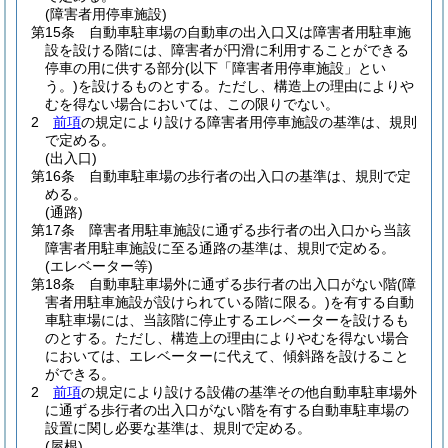
(障害者用停車施設)
第15条
自動車駐車場の自動車の出入口又は障害者用駐車施
設を設ける階には、障害者が円滑に利用することができる
停車の用に供する部分
(以下「障害者用停車施設」とい
う。)
を設けるものとする。
ただし、構造上の理由によりや
むを得ない場合においては、この限りでない。
2
前項
の規定により設ける障害者用停車施設の基準は、規則
で定める。
(出入口)
第16条
自動車駐車場の歩行者の出入口の基準は、規則で定
める。
(通路)
第17条
障害者用駐車施設に通ずる歩行者の出入口から当該
障害者用駐車施設に至る通路の基準は、規則で定める。
(エレベーター等)
第18条
自動車駐車場外に通ずる歩行者の出入口がない階
(障
害者用駐車施設が設けられている階に限る。)
を有する自動
車駐車場には、当該階に停止するエレベーターを設けるも
のとする。
ただし、構造上の理由によりやむを得ない場合
においては、エレベーターに代えて、傾斜路を設けること
ができる。
2
前項
の規定により設ける設備の基準その他自動車駐車場外
に通ずる歩行者の出入口がない階を有する自動車駐車場の
設置に関し必要な基準は、規則で定める。
(屋根)