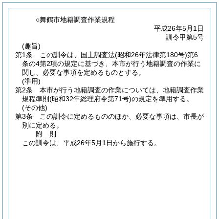
○舞鶴市地籍調査作業規程
平成26年5月1日
訓令甲第5号
(趣旨)
第1条
この訓令は、国土調査法
(昭和26年法律第180号)
第6
条の4第2項の規定に基づき、本市が行う地籍調査の作業に
関し、必要な事項を定めるものとする。
(準用)
第2条
本市が行う地籍調査の作業については、地籍調査作業
規程準則
(昭和32年総理府令第71号)
の規定を準用する。
(その他)
第3条
この訓令に定めるもののほか、必要な事項は、市長が
別に定める。
附
則
この訓令は、平成26年5月1日から施行する。