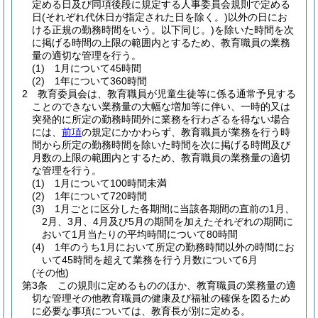
定める日及び同項後段に規定する人事委員会規則で定める
日
(それぞれ代休日が指定された日を除く。)
以外の日にお
ける正規の勤務時間をいう。以下同じ。)
を除いた時間を次
に掲げる時間の上限の範囲内とするため、教育職員の業務
量の適切な管理を行う。
(1)
1月について45時間
(2)
1年について360時間
2
教育委員会は、教育職員が児童生徒等に係る通常予見する
ことのできない業務量の大幅な増加等に伴い、一時的又は
突発的に所定の勤務時間外に業務を行わざるを得ない場合
には、
前項
の規定にかかわらず、教育職員が業務を行う時
間から所定の勤務時間を除いた時間を次に掲げる時間及び
月数の上限の範囲内とするため、教育職員の業務量の適切
な管理を行う。
(1)
1月について100時間未満
(2)
1年について720時間
(3)
1月ごとに区分した各期間に当該各期間の直前の1月、
2月、3月、4月及び5月の期間を加えたそれぞれの期間に
おいて1月当たりの平均時間について80時間
(4)
1年のうち1月において所定の勤務時間以外の時間にお
いて45時間を超えて業務を行う月数について6月
(その他)
第3条
この規則に定めるもののほか、教育職員の業務量の適
切な管理その他教育職員の健康及び福祉の確保を図るため
に必要な事項については、教育長が別に定める。