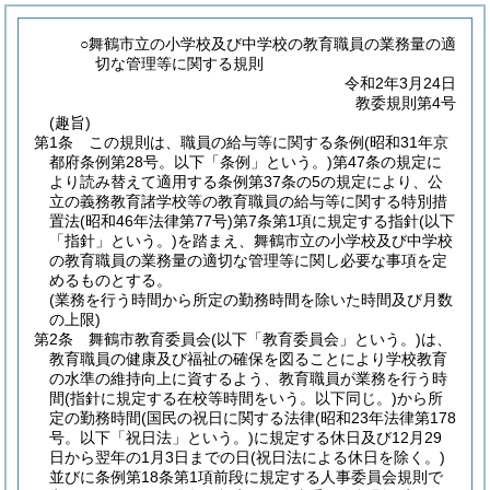
○舞鶴市立の小学校及び中学校の教育職員の業務量の適
切な管理等に関する規則
令和2年3月24日
教委規則第4号
(趣旨)
第1条
この規則は、職員の給与等に関する条例
(昭和31年京
都府条例第28号。以下「条例」という。)
第47条の規定に
より読み替えて適用する条例第37条の5の規定により、公
立の義務教育諸学校等の教育職員の給与等に関する特別措
置法
(昭和46年法律第77号)
第7条第1項に規定する指針
(以下
「指針」という。)
を踏まえ、舞鶴市立の小学校及び中学校
の教育職員の業務量の適切な管理等に関し必要な事項を定
めるものとする。
(業務を行う時間から所定の勤務時間を除いた時間及び月数
の上限)
第2条
舞鶴市教育委員会
(以下「教育委員会」という。)
は、
教育職員の健康及び福祉の確保を図ることにより学校教育
の水準の維持向上に資するよう、教育職員が業務を行う時
間
(指針に規定する在校等時間をいう。以下同じ。)
から所
定の勤務時間
(国民の祝日に関する法律
(昭和23年法律第178
号。以下「祝日法」という。)
に規定する休日及び12月29
日から翌年の1月3日までの日
(祝日法による休日を除く。)
並びに条例第18条第1項前段に規定する人事委員会規則で