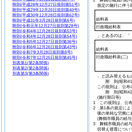
2
舞鶴市職員の給
附則
(平成28年12月27日規則第51号)
規定の施行に伴う
附則
(平成29年12月26日規則第40号)
附則
(平成30年12月28日規則第62号)
給料表
附則
(平成31年3月28日規則第6号)
附則
(令和元年12月27日規則第28号)
行政職給料表
附則
(令和4年12月28日規則第53号)
」とあるのは、「
附則
(令和4年12月28日規則第54号)
附則
(令和5年12月27日規則第36号)
附則
(令和6年12月26日規則第43号)
給料表
附則
(令和7年3月28日規則第8号)
行政職給料表
(二)
附則
(令和7年12月25日規則第45号)
別表第1
(第2条関係)
別表第2
(第2条関係)
別表第3
(第3条関係)
」と読み替えるも
附
則
(昭和4
この規則は、公布
附
則
(昭和4
(施行期日等)
1
この規則は、公
2
第1条の規定によ
後の単純な労務に
(舞鶴市職員の給
3
舞鶴市職員の給
切替え措置につい