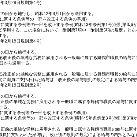
3年3月28日
規則第4号)
の日から施行し、昭和42年8月1日から適用する。
与に関する条例等の一部を改正する条例の準用)
与に関する条例等の一部を改正する条例
(昭和43年条例第1号)
附則第3項
て準用する。
この場合において、附則第7項中「附則第5項の規定」とあ
する。
4年2月18日
規則第4号)
布の日から施行する。
よる改正後の単純な労務に雇用される一般職に属する舞鶴市職員の給与に
1日から適用する。
る改正前の単純な労務に雇用される一般職に属する舞鶴市職員の給与に関
間に職員に支払われた給与は、改正後の給与規則の規定による給与の内
5年2月18日
規則第2号)
布の日から施行する。
改正後の単純な労務に雇用される一般職に属する舞鶴市職員の給与に関
する。
与に関する条例等の一部を改正する条例の準用)
与に関する条例等の一部を改正する条例
(昭和45年条例第3号)
附則第3項
正前の単純な労務に雇用される一般職に属する舞鶴市職員の給与に関す
職員に支払われた給与は、改正後の規則の規定による給与の内払とみな