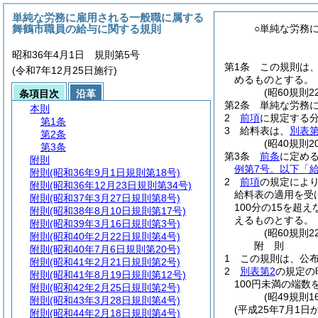
単純な労務に雇用される一般職に属する
舞鶴市職員の給与に関する規則
○単純な労務
昭和36年4月1日 規則第5号
第1条
この規則は
(令和7年12月25日施行)
めるものとする。
(昭60規則
条項目次
沿革
第2条
単純な労務
本則
2
前項
に規定する
第1条
3
給料表は、
別表第
第2条
(昭40規則
第3条
第3条
前条
に定め
附則
例第7号。以下「
附則
(昭和36年9月1日規則第18号)
2
前項
の規定によ
附則
(昭和36年12月23日規則第34号)
給料表の適用を受
附則
(昭和37年3月27日規則第8号)
100分の15を
附則
(昭和38年8月10日規則第17号)
えるものとする。
附則
(昭和39年3月16日規則第3号)
(昭60規則
附則
(昭和40年2月22日規則第4号)
附
則
附則
(昭和40年7月6日規則第20号)
1
この規則は、公布
附則
(昭和41年2月21日規則第2号)
2
別表第2
の規定の
附則
(昭和41年8月19日規則第12号)
100円未満の端数
附則
(昭和42年2月25日規則第2号)
(昭49規則1
附則
(昭和43年3月28日規則第4号)
(平成25年7月1
附則
(昭和44年2月18日規則第4号)