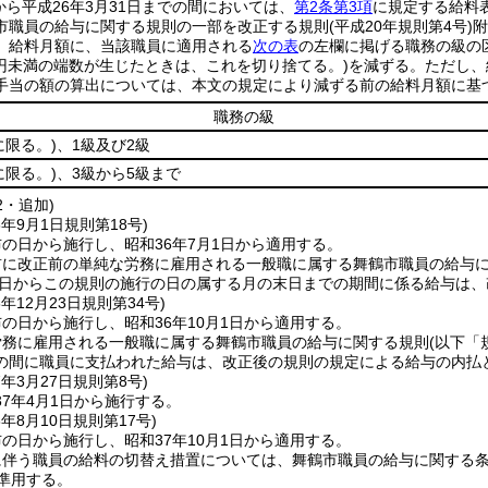
日から平成26年3月31日までの間においては、
第2条第3項
に規定する給料
市職員の給与に関する規則の一部を改正する規則
(平成20年規則第4号)
附
、給料月額に、当該職員に適用される
次の表
の左欄に掲げる職務の級の
1円未満の端数が生じたときは、これを切り捨てる。)
を減ずる。
ただし、
手当の額の算出については、本文の規定により減ずる前の給料月額に基
職務の級
に限る。)
、1級及び2級
に限る。)
、3級から5級まで
2・追加)
6年9月1日
規則第18号)
の日から施行し、昭和36年7月1日から適用する。
前に改正前の単純な労務に雇用される一般職に属する舞鶴市職員の給与
月1日からこの規則の施行の日の属する月の末日までの期間に係る給与は
6年12月23日
規則第34号)
の日から施行し、昭和36年10月1日から適用する。
労務に雇用される一般職に属する舞鶴市職員の給与に関する規則
(以下「
の間に職員に支払われた給与は、改正後の規則の規定による給与の内払
7年3月27日
規則第8号)
7年4月1日から施行する。
8年8月10日
規則第17号)
の日から施行し、昭和37年10月1日から適用する。
に伴う職員の給料の切替え措置については、舞鶴市職員の給与に関する
を準用する。