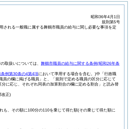
昭和36年4月1日
規則第5号
雇用される一般職に属する舞鶴市職員の給与に関し必要な事項を定
与の取扱いについては、
舞鶴市職員の給与に関する条例
(昭和26年条
条例第30条の4第4項
において準用する場合を含む。)
中「行政職
の職員の欄に掲げる職員」と、「規則で定める職員の区分に応じて
の区分に応じ、それぞれ同表の加算割合の欄に定める割合」と読み替
部改正)
も、その額に100分の110を乗じて得た額
(その乗じて得た額に