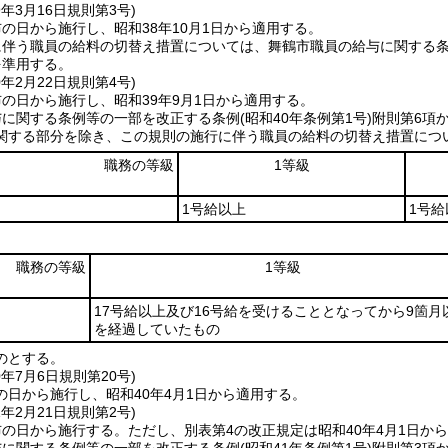
9年3月16日
規則第3号)
の日から施行し、昭和38年10月1日から適用する。
に伴う職員の給料の切替え措置については、舞鶴市職員の給与に関する
を準用する。
0年2月22日
規則第4号)
の日から施行し、昭和39年9月1日から適用する。
与に関する条例等の一部を改正する条例
(昭和40年条例第1号)
附則第6項
関する部分を除き、この規則の施行に伴う職員の給料の切替え措置につ
職務の等級
1等級
1号給以上
1号給
職務の等級
1等級
17号給以上及び16号給を受けることとなってから9箇月
を経過していたもの
のとする。
0年7月6日
規則第20号)
の日から施行し、昭和40年4月1日から適用する。
1年2月21日
規則第2号)
布の日から施行する。
ただし、別表第4の改正規定は昭和40年4月1日か