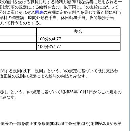
表の適用を受ける職員に対する給料月額
(単純な労務に雇用される一
則第5項の規定による給料を含む。以下同じ。)
の支給に当たって
区分に応じそれぞれ
同表
の右欄に定める割合を乗じて得た額に相当
給料の調整額、時間外勤務手当、休日勤務手当、夜間勤務手当、
づいて行うものとする。
割合
100分の4.77
100分の7.77
に関する規則
(以下「規則」という。)
の規定に基づいて既に支払わ
、改正後の規則の規定による給与の内払とみなす。
規則」という。)
の規定に基づいて昭和36年10月1日からこの規則の
とみなす。
条例等の一部を改正する条例
(昭和38年条例第23号)
附則第2項から第