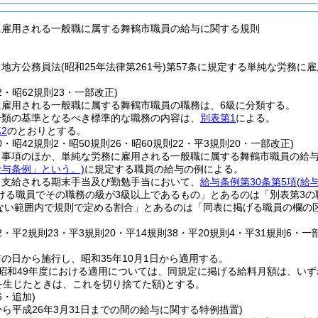
に雇用される一般職に属する舞鶴市職員の給与に関する規則
、地方公務員法
(昭和25年法律第261号)
第57条に規定する単純な労務に
22・昭62規則23・一部改正)
に雇用される一般職に属する舞鶴市職員の職務は、6級に分類する。
分類の基準となるべき標準的な職務の内容は、
別表第1
による。
2
のとおりとする。
20・昭42規則2・昭50規則26・昭60規則22・平3規則20・一部改正)
る事項のほか、単純な労務に雇用される一般職に属する舞鶴市職員の給
給与条例」という。)
に規定する職員の給与の例による。
り支給される期末手当及び勤勉手当において、
給与条例第30条第5項
(
給与
ける職員でその職務の級が3級以上であるもの」とあるのは「別表第3
超えない範囲内で規則で定める割合」とあるのは「同表に掲げる職員の欄
22・平2規則23・平3規則20・平14規則38・平20規則4・平31規則6・一
の日から施行し、昭和35年10月1日から適用する。
昭和49年度における適用については、同規定に掲げる給料月額は、いずれ
を生じたときは、これを切り捨てた額)
とする。
6・追加)
日から平成26年3月31日までの間の給与に関する特例措置)