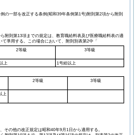
条例の一部を改正する条例
(昭和39年条例第1号)
附則第2項から附則
から附則第13項までの規定は、教育職給料表及び医療職給料表の適
いて準用する。
この場合において、附則別表第2中「
2等級
3等級
以上
1号給以上
2等級
3等級
以上
ら、その他の改正規定は昭和40年9月1日から適用する。