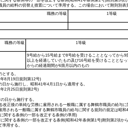
与に関する条例等の一部を改正する条例
(昭和41年条例第1号)
附則第3項
職員の給料の切替え措置について準用する。
この場合において附則別表
職務の等級
1等級
職務の等級
1等級
9号給から15号給まで8号給を受けることとなってから9
以上を経過していたもの及び16号給を受けることとなっ
からの経過期間が6箇月以内のもの
のとする。
1年8月19日
規則第12号)
の日から施行し、昭和41年4月1日から適用する。
2年2月25日
規則第2号)
布の日から施行する。
る改正後の単純な労務に雇用される一般職に属する舞鶴市職員の給与に関
雇用される一般職に属する舞鶴市職員の給与に関する規則の規定は昭和4
与に関する条例の一部を改正する条例の準用)
与に関する条例の一部を改正する条例
(昭和42年条例第1号)
附則第2項か
て準用する。