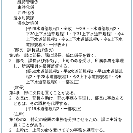
維持管理係
東浄化係
西浄化係
浸水対策課
浸水対策係
(平28水道部規程1・全改、平29上下水道部規程2・
平30上下水道部規程11・平31上下水道部規程1・令4
上下水道部規程3・令5上下水道部規程6・令6上下水
道部規程3・一部改正)
(部長、課長及び係長)
第3条
部に部長、課に課長、係に係長を置く。
2
部長、課長及び係長は、上司の命を受け、所属事務を掌理
し、所属職員を指揮監督する。
(昭60水道部規程2・平6水道部規程2・平19水道部規
程2・平28水道部規程1・令2上下水道部規程2・令5
上下水道部規程6・一部改正)
(次長)
第4条
部に次長を置くことがある。
2
次長は、部長を助け、部の事務を掌理し、部長に事故ある
ときは、その職務を代理する。
(平19水道部規程2・一部改正)
(主幹)
第4条の2
特定の範囲の事務を分担させるため、課に主幹を
置くことがある。
2
主幹は、上司の命を受けてその事務を処理する。