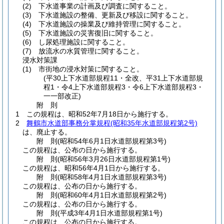
(2)
下水道事業の計画及び調査に関すること。
(3)
下水道施設の整備、更新及び移設に関すること。
(4)
下水道施設の操業及び維持管理に関すること。
(5)
下水道施設の災害復旧に関すること。
(6)
し尿処理施設に関すること。
(7)
放流水の水質管理に関すること。
浸水対策課
(1)
市街地の浸水対策に関すること。
(平30上下水道部規程11・全改、平31上下水道部規
程1・令4上下水道部規程3・令6上下水道部規程3・
一一部改正)
附
則
1
この規程は、昭和52年7月18日から施行する。
2
舞鶴市水道部事務分掌規程
(昭和35年水道部規程第2号)
は、廃止する。
附
則
(昭和54年6月1日
水道部規程第3号)
この規程は、公布の日から施行する。
附
則
(昭和56年3月26日
水道部規程第1号)
この規程は、昭和56年4月1日から施行する。
附
則
(昭和58年4月1日
水道部規程第3号)
この規程は、公布の日から施行する。
附
則
(昭和60年4月1日
水道部規程第2号)
この規程は、公布の日から施行する。
附
則
(平成3年4月1日
水道部規程第1号)
この規程は、公布の日から施行する。