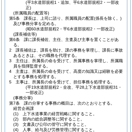
(平3水道部規程1・追加、平6水道部規程2・一部改
正)
(所属職員の配置等)
第5条
課長は、上司に諮り、所属職員の配置
(係長を除く。)
及び事務分掌を定める。
(昭60水道部規程2・平6水道部規程2・一部改正)
(課長補佐等)
第6条
課に課長補佐、主任、主査及び主事を置くことがあ
る。
2
課長補佐は、課長を助け、課の事務を掌理し、課長に事故
あるときは、その職務を代理する。
3
主任は、所属長の命を受けて、所属事務を掌理し、所属職
員を指揮監督する。
4
主査は、所属長の命を受けて、高度の知識又は経験を必要
とする事務を処理する。
5
主事は、所属長の命を受けて、担任事務を処理する。
(平19水道部規程2・全改、平28上下水道部規程31・
一部改正)
(事務分掌)
第7条
課の分掌する事務の概目は、次のとおりとする。
経営企画課
(1)
上下水道事業の経営戦略に関すること。
(2)
部内の総合調整等に関すること。
(3)
文書及び公印の管守に関すること。
(4)
人事、給与及び労務管理に関すること。