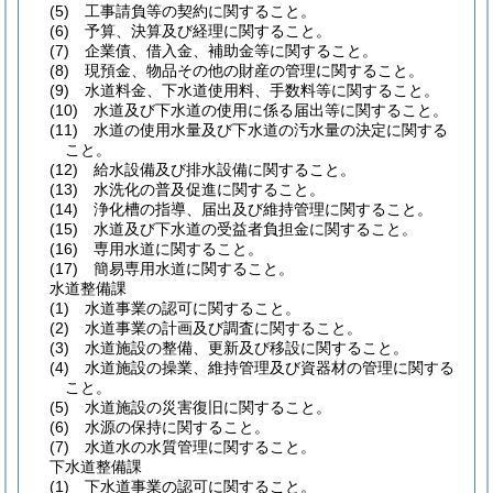
(5)
工事請負等の契約に関すること。
(6)
予算、決算及び経理に関すること。
(7)
企業債、借入金、補助金等に関すること。
(8)
現預金、物品その他の財産の管理に関すること。
(9)
水道料金、下水道使用料、手数料等に関すること。
(10)
水道及び下水道の使用に係る届出等に関すること。
(11)
水道の使用水量及び下水道の汚水量の決定に関する
こと。
(12)
給水設備及び排水設備に関すること。
(13)
水洗化の普及促進に関すること。
(14)
浄化槽の指導、届出及び維持管理に関すること。
(15)
水道及び下水道の受益者負担金に関すること。
(16)
専用水道に関すること。
(17)
簡易専用水道に関すること。
水道整備課
(1)
水道事業の認可に関すること。
(2)
水道事業の計画及び調査に関すること。
(3)
水道施設の整備、更新及び移設に関すること。
(4)
水道施設の操業、維持管理及び資器材の管理に関する
こと。
(5)
水道施設の災害復旧に関すること。
(6)
水源の保持に関すること。
(7)
水道水の水質管理に関すること。
下水道整備課
(1)
下水道事業の認可に関すること。