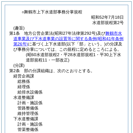
○舞鶴市上下水道部事務分掌規程
昭和52年7月18日
水道部規程第2号
(趣旨)
第1条
地方公営企業法
(昭和27年法律第292号)
及び
舞鶴市水
道事業及び下水道事業の設置等に関する条例
(昭和41年条例
第26号)
に基づく上下水道部
(以下「部」という。)
の分課及
び事務分掌については、この規程に定めるところによる。
(昭60水道部規程2・平28水道部規程1・平30上下水
道部規程11・一部改正)
(分課)
第2条
部の分課組織は、次のとおりとする。
経営企画課
総務係
経理係
給排水設備係
水道整備課
計画・施設係
管路整備係
維持管理係
下水道整備課
計画・施設係
管渠整備係