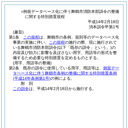
○例規データベース化に伴う舞鶴市消防本部訓令の整備
に関する特別措置規程
平成14年2月18日
消本訓令甲第1号
(趣旨)
第1条
この規程
は、舞鶴市の条例、規則等のデータベース化
事業の実施に伴い、
この規程
の施行の際、現に施行されて
いる舞鶴市消防本部訓令
(以下「既存の訓令」という。)
の
内容及び効力に影響を及ぼさない用字、用語等の形式を整
備するため必要な特別措置を定めるものとする。
(用字、用語等の整備)
第2条
既存の訓令に使用している用字、用語等は、
例規デー
タベース化に伴う舞鶴市条例の整備に関する特別措置条例
(平成14年条例第1号)
の例による。
附
則
この訓令
は、平成14年2月18日から施行する。