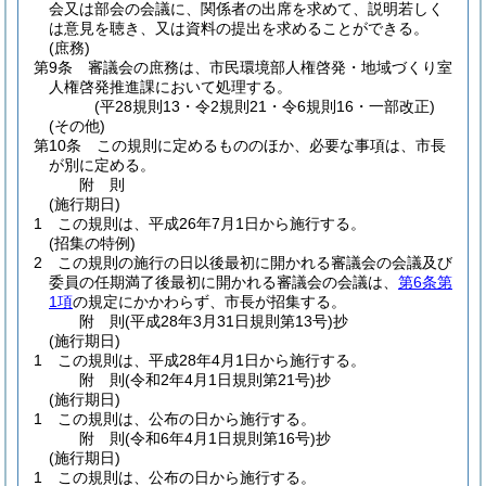
会又は部会の会議に、関係者の出席を求めて、説明若しく
は意見を聴き、又は資料の提出を求めることができる。
(庶務)
第9条
審議会の庶務は、市民環境部人権啓発・地域づくり室
人権啓発推進課において処理する。
(平28規則13・令2規則21・令6規則16・一部改正)
(その他)
第10条
この規則に定めるもののほか、必要な事項は、市長
が別に定める。
附
則
(施行期日)
1
この規則は、平成26年7月1日から施行する。
(招集の特例)
2
この規則の施行の日以後最初に開かれる審議会の会議及び
委員の任期満了後最初に開かれる審議会の会議は、
第6条第
1項
の規定にかかわらず、市長が招集する。
附
則
(平成28年3月31日
規則第13号)
抄
(施行期日)
1
この規則は、平成28年4月1日から施行する。
附
則
(令和2年4月1日
規則第21号)
抄
(施行期日)
1
この規則は、公布の日から施行する。
附
則
(令和6年4月1日
規則第16号)
抄
(施行期日)
1
この規則は、公布の日から施行する。