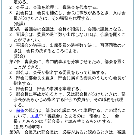
定める。
2
会長は、会務を総理し、審議会を代表する。
3
副会長は、会長を補佐し、会長に事故があるとき、又は会
長が欠けたときは、その職務を代理する。
(会議)
第6条
審議会の会議は、会長が招集し、会議の議長となる。
2
審議会は、委員の過半数が出席しなければ、会議を開くこ
とができない。
3
審議会の議事は、出席委員の過半数で決し、可否同数のと
きは、会長の決するところによる。
(部会)
第7条
審議会に、専門的事項を分掌させるため、部会を置く
ことができる。
2
部会は、会長が指名する委員をもって組織する。
3
部会に部会長を置き、部会に属する委員のうちから会長が
指名する。
4
部会長は、部会の事務を掌理する。
5
部会長に事故があるとき、又は部会長が欠けたときは、部
会長があらかじめ指名する部会の委員が、その職務を代理
する。
6
前条
の規定は、部会の会議について準用する。
この場合に
おいて、
同条
中「審議会」とあるのは「部会」と、「会
長」とあるのは「部会長」と読み替えるものとする。
(意見の聴取等)
第8条
会長又は部会長は、必要があると認めるときは、審議