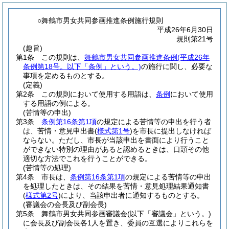
○舞鶴市男女共同参画推進条例施行規則
平成26年6月30日
規則第21号
(趣旨)
第1条
この規則は、
舞鶴市男女共同参画推進条例
(平成26年
条例第18号。以下「条例」という。)
の施行に関し、必要な
事項を定めるものとする。
(定義)
第2条
この規則において使用する用語は、
条例
において使用
する用語の例による。
(苦情等の申出)
第3条
条例第16条第1項
の規定による苦情等の申出を行う者
は、苦情・意見申出書
(
様式第1号
)
を市長に提出しなければ
ならない。
ただし、市長が当該申出を書面により行うこと
ができない特別の理由があると認めるときは、口頭その他
適切な方法でこれを行うことができる。
(苦情等の処理)
第4条
市長は、
条例第16条第1項
の規定による苦情等の申出
を処理したときは、その結果を苦情・意見処理結果通知書
(
様式第2号
)
により、当該申出者に通知するものとする。
(審議会の会長及び副会長)
第5条
舞鶴市男女共同参画審議会
(以下「審議会」という。)
に会長及び副会長各1人を置き、委員の互選によりこれらを