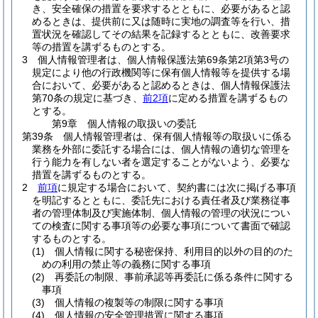
き、安全確保の措置を要求するとともに、必要があると認
めるときは、提供前に又は随時に実地の調査等を行い、措
置状況を確認してその結果を記録するとともに、改善要求
等の措置を講ずるものとする。
3
個人情報管理者は、個人情報保護法第69条第2項第3号の
規定により他の行政機関等に保有個人情報等を提供する場
合において、必要があると認めるときは、個人情報保護法
第70条の規定に基づき、
前2項
に定める措置を講ずるもの
とする。
第9章
個人情報の取扱いの委託
第39条
個人情報管理者は、保有個人情報等の取扱いに係る
業務を外部に委託する場合には、個人情報の適切な管理を
行う能力を有しない者を選定することがないよう、必要な
措置を講ずるものとする。
2
前項
に規定する場合において、契約書には次に掲げる事項
を明記するとともに、委託先における責任者及び業務従事
者の管理体制及び実施体制、個人情報の管理の状況につい
ての検査に関する事項等の必要な事項について書面で確認
するものとする。
(1)
個人情報に関する秘密保持、利用目的以外の目的のた
めの利用の禁止等の義務に関する事項
(2)
再委託の制限、事前承認等再委託に係る条件に関する
事項
(3)
個人情報の複製等の制限に関する事項
(4)
個人情報の安全管理措置に関する事項