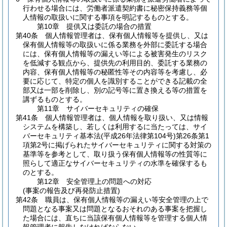
行わせる場合には、労働者派遣契約書に秘密保持義務等個
人情報の取扱いに関する事項を明記するものとする。
第10章
提供又は委託の場合の措置
第40条
個人情報管理者は、保有個人情報等を提供し、又は
保有個人情報等の取扱いに係る業務を外部に委託する場合
には、保有個人情報等の漏えい等による被害発生のリスク
を低減する観点から、提供先の利用目的、委託する業務の
内容、保有個人情報等の秘匿性等その内容等を考慮し、必
要に応じて、特定の個人を識別することができる記載の全
部又は一部を削除し、別の記号等に置き換える等の措置を
講ずるものとする。
第11章
サイバーセキュリティの確保
第41条
個人情報管理者は、個人情報を取り扱い、又は情報
システムを構築し、若しくは利用するに当たっては、サイ
バーセキュリティ基本法
(平成26年法律第104号)
第26条第1
項第2号に掲げられたサイバーセキュリティに関する対策の
基準等を参考として、取り扱う保有個人情報等の性質等に
照らして適正なサイバーセキュリティの水準を確保するも
のとする。
第12章
安全管理上の問題への対応
(事案の報告及び再発防止措置)
第42条
職員は、保有個人情報等の漏えい等安全管理の上で
問題となる事案又は問題となるおそれのある事案を把握し
た場合には、直ちに当該保有個人情報等を管理する個人情