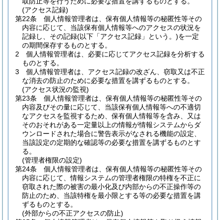
取防止等を行うために必要な措置を講ずるものとする。
(アクセス記録)
第22条
個人情報管理者は、保有個人情報等の秘匿性等その
内容に応じて、当該保有個人情報等へのアクセスの状況を
記録し、その記録
(以下「アクセス記録」という。)
を一定
の期間保存するものとする。
2
個人情報管理者は、必要に応じてアクセス記録を分析する
ものとする。
3
個人情報管理者は、アクセス記録の改ざん、窃取又は不正
な消去の防止のために必要な措置を講ずるものとする。
(アクセス状況の監視)
第23条
個人情報管理者は、保有個人情報等の秘匿性等その
内容及びその量に応じて、当該保有個人情報等への不適切
なアクセスを監視するため、保有個人情報等を含み、又は
そのおそれがある一定量以上の情報が情報システムからダ
ウンロードされた場合に警告表示がなされる機能の設定、
当該設定の定期的な確認等の必要な措置を講ずるものとす
る。
(管理者権限の設定)
第24条
個人情報管理者は、保有個人情報等の秘匿性等その
内容に応じて、情報システムの管理者権限の特権を不正に
窃取された際の被害の最小化及び内部からの不正操作等の
防止のため、当該特権を最小限とする等の必要な措置を講
ずるものとする。
(外部からの不正アクセスの防止)