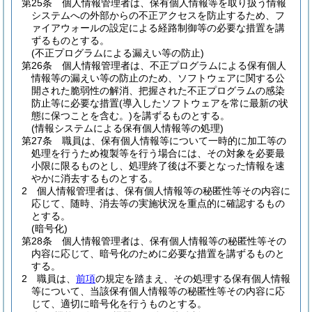
第25条
個人情報管理者は、保有個人情報等を取り扱う情報
システムへの外部からの不正アクセスを防止するため、フ
ァイアウォールの設定による経路制御等の必要な措置を講
ずるものとする。
(不正プログラムによる漏えい等の防止)
第26条
個人情報管理者は、不正プログラムによる保有個人
情報等の漏えい等の防止のため、ソフトウェアに関する公
開された脆弱性の解消、把握された不正プログラムの感染
防止等に必要な措置
(導入したソフトウェアを常に最新の状
態に保つことを含む。)
を講ずるものとする。
(情報システムによる保有個人情報等の処理)
第27条
職員は、保有個人情報等について一時的に加工等の
処理を行うため複製等を行う場合には、その対象を必要最
小限に限るものとし、処理終了後は不要となった情報を速
やかに消去するものとする。
2
個人情報管理者は、保有個人情報等の秘匿性等その内容に
応じて、随時、消去等の実施状況を重点的に確認するもの
とする。
(暗号化)
第28条
個人情報管理者は、保有個人情報等の秘匿性等その
内容に応じて、暗号化のために必要な措置を講ずるものと
する。
2
職員は、
前項
の規定を踏まえ、その処理する保有個人情報
等について、当該保有個人情報等の秘匿性等その内容に応
じて、適切に暗号化を行うものとする。