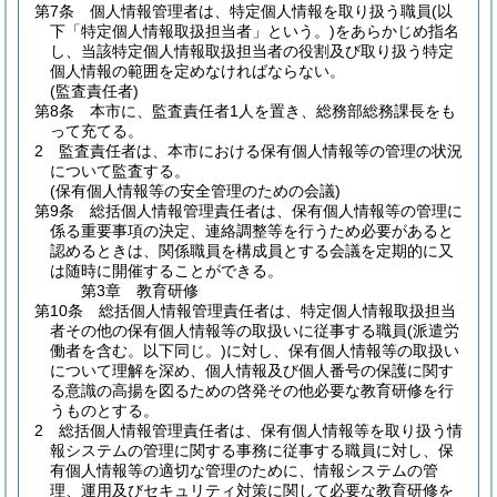
第7条
個人情報管理者は、特定個人情報を取り扱う職員
(以
下「特定個人情報取扱担当者」という。)
をあらかじめ指名
し、当該特定個人情報取扱担当者の役割及び取り扱う特定
個人情報の範囲を定めなければならない。
(監査責任者)
第8条
本市に、監査責任者1人を置き、総務部総務課長をも
って充てる。
2
監査責任者は、本市における保有個人情報等の管理の状況
について監査する。
(保有個人情報等の安全管理のための会議)
第9条
総括個人情報管理責任者は、保有個人情報等の管理に
係る重要事項の決定、連絡調整等を行うため必要があると
認めるときは、関係職員を構成員とする会議を定期的に又
は随時に開催することができる。
第3章
教育研修
第10条
総括個人情報管理責任者は、特定個人情報取扱担当
者その他の保有個人情報等の取扱いに従事する職員
(派遣労
働者を含む。以下同じ。)
に対し、保有個人情報等の取扱い
について理解を深め、個人情報及び個人番号の保護に関す
る意識の高揚を図るための啓発その他必要な教育研修を行
うものとする。
2
総括個人情報管理責任者は、保有個人情報等を取り扱う情
報システムの管理に関する事務に従事する職員に対し、保
有個人情報等の適切な管理のために、情報システムの管
理、運用及びセキュリティ対策に関して必要な教育研修を