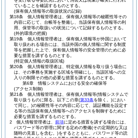
を受け取る等委託先において消去又は廃棄が確実に行われ
ていることを確認するものとする。
(保有個人情報等の取扱状況の記録)
第18条
個人情報管理者は、保有個人情報等の秘匿性等その
内容に応じて、台帳等を整備し、当該保有個人情報等の利
用、保管等の取扱いの状況について記録するものとする。
(外的環境の把握)
第19条
個人情報管理者は、保有個人情報等が外国において
取り扱われる場合には、当該外国の個人情報に関する制度
等を把握した上で、保有個人情報等の安全管理のために必
要な措置を講ずるものとする。
(特定個人情報の取扱区域)
第20条
個人情報管理者は、特定個人情報を取り扱う場合に
は、その事務を実施する区域を明確にし、当該区域への立
入りの制限その他の必要な措置を講ずるものとする。
第6章
情報システムにおける安全の確保等
(アクセス制御)
第21条
個人情報管理者は、保有個人情報等
(情報システムで
取り扱うものに限る。以下この章
(
第33条
を除く。)
におい
て同じ。)
の秘匿性等その内容に応じて、認証機能を設定す
る等の当該保有個人情報等へのアクセスを制御するために
必要な措置を講ずるものとする。
2
個人情報管理者は、
前項
に定める措置を講ずる場合には、
パスワード等の管理に関する定めの整備
(その定期的な又は
随時の見直しを含む。)
をするとともに、パスワード等の読