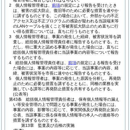
報管理者に報告しなければならない。
2
個人情報管理者は、
前項
の規定により報告を受けたとき
は、被害の拡大防止、復旧等のために必要な措置を速やか
に講ずるものとする。
この場合において、外部からの不正
アクセス又は不正プログラムの感染が疑われる当該端末等
のLANケーブルを抜くこと等被害拡大防止のため直ちに行
い得る措置については、直ちに行うものとする。
3
個人情報管理者は、事案の発生した経緯、被害状況等を調
査し、総括個人情報管理責任者に報告するものとする。
た
だし、特に重大と認める事案が発生した場合には、直ちに
総括個人情報管理責任者に当該事案の内容等について報告
するものとする。
4
総括個人情報管理責任者は、
前項
の規定による報告を受け
た場合には、事案の内容等に応じて、当該事案の内容、経
緯、被害状況等を市長に速やかに報告するものとする。
5
個人情報管理者は、事案の発生した原因を分析し、再発防
止のために必要な措置を講ずるとともに、同種の業務を実
施している課等に再発防止措置を共有するものとする。
(公表等)
第43条
総括個人情報管理責任者は、保有個人情報等の漏え
い等安全管理の上で問題となる事案が発生した場合には、
事案の内容、影響等に応じて、事実関係及び再発防止策の
公表、当該事案に係る保有個人情報等の本人への連絡等の
措置を講ずるものとする。
第13章
監査及び点検の実施