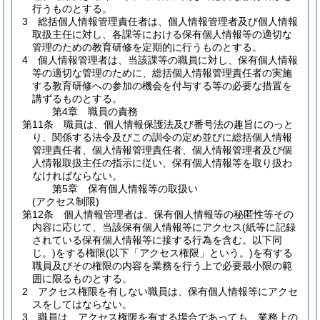
行うものとする。
3
総括個人情報管理責任者は、個人情報管理者及び個人情報
取扱主任に対し、各課等における保有個人情報等の適切な
管理のための教育研修を定期的に行うものとする。
4
個人情報管理者は、当該課等の職員に対し、保有個人情報
等の適切な管理のために、総括個人情報管理責任者の実施
する教育研修への参加の機会を付与する等の必要な措置を
講ずるものとする。
第4章
職員の責務
第11条
職員は、個人情報保護法及び番号法の趣旨にのっと
り、関係する法令及びこの訓令の定め並びに総括個人情報
管理責任者、個人情報管理責任者、個人情報管理者及び個
人情報取扱主任の指示に従い、保有個人情報等を取り扱わ
なければならない。
第5章
保有個人情報等の取扱い
(アクセス制限)
第12条
個人情報管理者は、保有個人情報等の秘匿性等その
内容に応じて、当該保有個人情報等にアクセス
(紙等に記録
されている保有個人情報等に接する行為を含む。以下同
じ。)
をする権限
(以下「アクセス権限」という。)
を有する
職員及びその権限の内容を業務を行う上で必要最小限の範
囲に限るものとする。
2
アクセス権限を有しない職員は、保有個人情報等にアクセ
スをしてはならない。
3
職員は、アクセス権限を有する場合であっても、業務上の