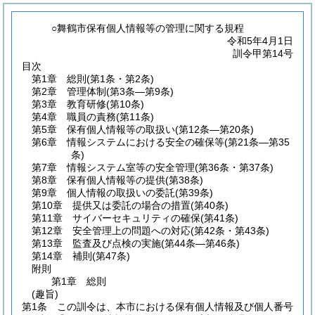
○舞鶴市保有個人情報等の管理に関する規程
令和5年4月1日
訓令甲第14号
目次
第1章
総則
(第1条・第2条)
第2章
管理体制
(第3条―第9条)
第3章
教育研修
(第10条)
第4章
職員の責務
(第11条)
第5章
保有個人情報等の取扱い
(第12条―第20条)
第6章
情報システムにおける安全の確保等
(第21条―第35
条)
第7章
情報システム室等の安全管理
(第36条・第37条)
第8章
保有個人情報等の提供
(第38条)
第9章
個人情報の取扱いの委託
(第39条)
第10章
提供又は委託の場合の措置
(第40条)
第11章
サイバーセキュリティの確保
(第41条)
第12章
安全管理上の問題への対応
(第42条・第43条)
第13章
監査及び点検の実施
(第44条―第46条)
第14章
補則
(第47条)
附則
第1章
総則
(趣旨)
第1条
この訓令は、本市における保有個人情報及び個人番号