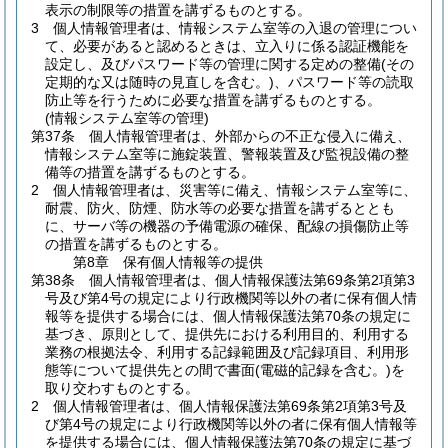
表示の制限等の措置を講ずるものとする。
3
個人情報管理者は、情報システム室等の入退の管理につい
て、必要があると認めるときは、立入りに係る認証機能を
設定し、及びパスワード等の管理に関する定めの整備
(その
定期的な又は随時の見直しを含む。)
、パスワード等の読取
防止等を行うために必要な措置を講ずるものとする。
(情報システム室等の管理)
第37条
個人情報管理者は、外部からの不正な侵入に備え、
情報システム室等に施錠装置、警報装置及び監視設備の整
備等の措置を講ずるものとする。
2
個人情報管理者は、災害等に備え、情報システム室等に、
耐震、防火、防煙、防水等の必要な措置を講ずるととも
に、サーバ等の機器の予備電源の確保、配線の損傷防止等
の措置を講ずるものとする。
第8章
保有個人情報等の提供
第38条
個人情報管理者は、個人情報保護法第69条第2項第3
号及び第4号の規定により行政機関等以外の者に保有個人情
報等を提供する場合には、個人情報保護法第70条の規定に
基づき、原則として、提供先における利用目的、利用する
業務の根拠法令、利用する記録範囲及び記録項目、利用形
態等について提供先との間で書面
(電磁的記録を含む。)
を
取り交わすものとする。
2
個人情報管理者は、個人情報保護法第69条第2項第3号及
び第4号の規定により行政機関等以外の者に保有個人情報等
を提供する場合には、個人情報保護法第70条の規定に基づ