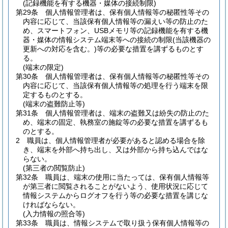
(記録機能を有する機器・媒体の接続制限)
第29条
個人情報管理者は、保有個人情報等の秘匿性等その
内容に応じて、当該保有個人情報等の漏えい等の防止のた
め、スマートフォン、USBメモリ等の記録機能を有する機
器・媒体の情報システム端末等への接続の制限
(当該機器の
更新への対応を含む。)
等の必要な措置を講ずるものとす
る。
(端末の限定)
第30条
個人情報管理者は、保有個人情報等の秘匿性等その
内容に応じて、当該保有個人情報等の処理を行う端末を限
定するものとする。
(端末の盗難防止等)
第31条
個人情報管理者は、端末の盗難又は紛失の防止のた
め、端末の固定、執務室の施錠等の必要な措置を講ずるも
のとする。
2
職員は、個人情報管理者が必要があると認める場合を除
き、端末を外部へ持ち出し、又は外部から持ち込んではな
らない。
(第三者の閲覧防止)
第32条
職員は、端末の使用に当たっては、保有個人情報等
が第三者に閲覧されることがないよう、使用状況に応じて
情報システムからログオフを行う等の必要な措置を講じな
ければならない。
(入力情報の照合等)
第33条
職員は、情報システムで取り扱う保有個人情報等の