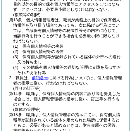
目的以外の目的で保有個人情報等にアクセスをしてはなら
ず、アクセスは、必要最小限としなければならない。
(複製等の制限)
第13条
個人情報管理者は、職員が業務上の目的で保有個人
情報等を取り扱う場合であっても、次に掲げる行為につい
ては、当該保有個人情報等の秘匿性等その内容に応じて、
当該行為を行うことができる場合を必要最小限に限らなけ
ればならない。
(1)
保有個人情報等の複製
(2)
保有個人情報等の送信
(3)
保有個人情報等が記録されている媒体の外部への送付
又は持ち出し
(4)
その他保有個人情報等の適切な管理に支障を及ぼすお
それのある行為
2
職員は、
前項各号
に掲げる行為については、個人情報管理
者の指示に従い、行わなければならない。
(誤りの訂正等)
第14条
職員は、保有個人情報等の内容に誤り等を発見した
場合には、個人情報管理者の指示に従い、訂正等を行うも
のとする。
(媒体の管理等)
第15条
職員は、個人情報管理者の指示に従い、保有個人情
報等が記録されている媒体を定められた場所に保管すると
ともに、必要があると認めるときは、耐火金庫への保管、
施錠等を行わなければならない。