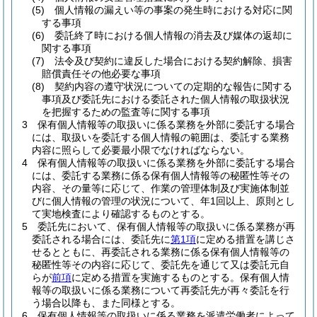
(5)
個人情報の漏えい等の事案の発生時における対応に関
する事項
(6)
委託終了時における個人情報の消去及び媒体の返却に
関する事項
(7)
法令及び契約に違反した場合における契約解除、損害
賠償責任その他必要な事項
(8)
契約内容の遵守状況についての定期的な報告に関する
事項及び委託先における委託された個人情報の取扱状況
を把握するための監査等に関する事項
3
保有個人情報等の取扱いに係る業務を外部に委託する場合
には、取扱いを委託する個人情報の範囲は、委託する業務
内容に照らして必要最小限でなければならない。
4
保有個人情報等の取扱いに係る業務を外部に委託する場合
には、委託する業務に係る保有個人情報等の秘匿性等その
内容、その量等に応じて、作業の管理体制及び実施体制並
びに個人情報の管理の状況について、年1回以上、原則とし
て実地検査により確認するものとする。
5
委託先において、保有個人情報等の取扱いに係る業務が再
委託される場合には、委託先に
第1項
に定める措置を講じさ
せるとともに、再委託される業務に係る保有個人情報等の
秘匿性等その内容に応じて、委託先を通じて又は委託元自
らが
前項
に定める措置を実施するものとする。
保有個人情
報等の取扱いに係る業務について再委託先が再々委託を行
う場合以降も、また同様とする。
6
保有個人情報等の取扱いに係る業務を派遣労働者によって