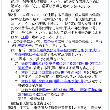
(以下「保有個人情報等」という。)
の適切な管理のために
講ずる措置に関し、必要な事項を定めるものとする。
(定義)
第2条
この訓令において使用する用語は、個人情報の保護に
関する法律
(平成15年法律第57号。以下「個人情報保護
法」という。)
及び行政手続における特定の個人を識別する
ための番号の利用等に関する法律
(平成25年法律第27号。
以下「番号法」という。)
において使用する用語の例による
ほか、
次項
に定めるところによる。
2
この訓令において、
次の各号
に掲げる用語の意義は、それ
ぞれ
当該各号
に定めるところによる。
(1)
部等
舞鶴市組織及び分掌事務に関する条例
(平成15
年条例第21号)
に規定する公室及び部をいう。
(2)
課等 次に掲げる組織をいう。
ア
舞鶴市組織及び分掌事務に関する規則
(昭和40年規則
第10号)
に規定する課
(課に相当する組織を含む。)
イ
舞鶴市支所等設置条例
(昭和46年条例第5号)
に規定す
る西支所、加佐分室、中舞鶴出張所及び倉梯出張所
ウ
舞鶴引揚記念館条例
(昭和63年条例第1号)
に規定する
舞鶴引揚記念館
エ
舞鶴市会計管理者の補助組織に関する規則
(昭和40年
規則第11号)
に規定する会計課
第2章
管理体制
(総括個人情報管理責任者)
第3条
本市に、総括個人情報管理責任者1人を置き、市長が