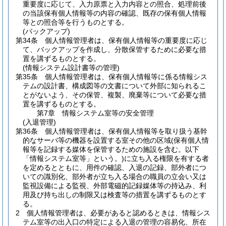
重要度に応じて、入力原票と入力内容との照合、処理前後
の当該保有個人情報等の内容の確認、既存の保有個人情報
等との照合等を行うものとする。
(バックアップ)
第34条
個人情報管理者は、保有個人情報等の重要度に応じ
て、バックアップを作成し、分散保管するために必要な措
置を講ずるものとする。
(情報システム設計書等の管理)
第35条
個人情報管理者は、保有個人情報等に係る情報シス
テムの設計書、構成図等の文書について外部に知られるこ
とがないよう、その保管、複製、廃棄等について必要な措
置を講ずるものとする。
第7章
情報システム室等の安全管理
(入退管理)
第36条
個人情報管理者は、保有個人情報等を取り扱う基幹
的なサーバ等の機器を設置する室その他の区域
(保有個人情
報等を記録する媒体を保管するための施設を含む。以下
「情報システム室等」という。)
に立ち入る権限を有する者
を定めるとともに、用件の確認、入退の記録、部外者につ
いての識別化、部外者が立ち入る場合の職員の立会い又は
監視設備による監視、外部電磁的記録媒体等の持込み、利
用及び持ち出しの制限又は検査等の措置を講ずるものとす
る。
2
個人情報管理者は、必要があると認めるときは、情報シス
テム室等の出入口の特定による入退の管理の容易化、所在