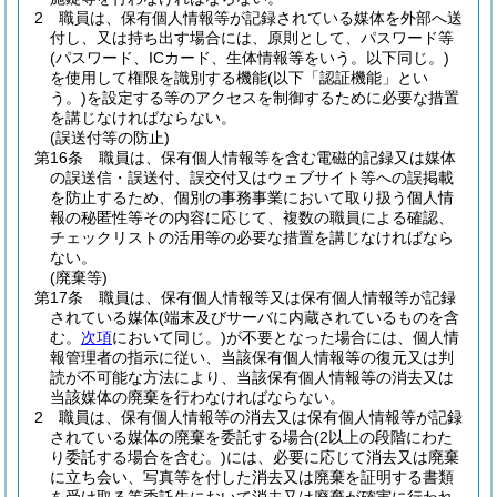
2
職員は、保有個人情報等が記録されている媒体を外部へ送
付し、又は持ち出す場合には、原則として、パスワード等
(パスワード、ICカード、生体情報等をいう。以下同じ。)
を使用して権限を識別する機能
(以下「認証機能」とい
う。)
を設定する等のアクセスを制御するために必要な措置
を講じなければならない。
(誤送付等の防止)
第16条
職員は、保有個人情報等を含む電磁的記録又は媒体
の誤送信・誤送付、誤交付又はウェブサイト等への誤掲載
を防止するため、個別の事務事業において取り扱う個人情
報の秘匿性等その内容に応じて、複数の職員による確認、
チェックリストの活用等の必要な措置を講じなければなら
ない。
(廃棄等)
第17条
職員は、保有個人情報等又は保有個人情報等が記録
されている媒体
(端末及びサーバに内蔵されているものを含
む。
次項
において同じ。)
が不要となった場合には、個人情
報管理者の指示に従い、当該保有個人情報等の復元又は判
読が不可能な方法により、当該保有個人情報等の消去又は
当該媒体の廃棄を行わなければならない。
2
職員は、保有個人情報等の消去又は保有個人情報等が記録
されている媒体の廃棄を委託する場合
(2以上の段階にわた
り委託する場合を含む。)
には、必要に応じて消去又は廃棄
に立ち会い、写真等を付した消去又は廃棄を証明する書類