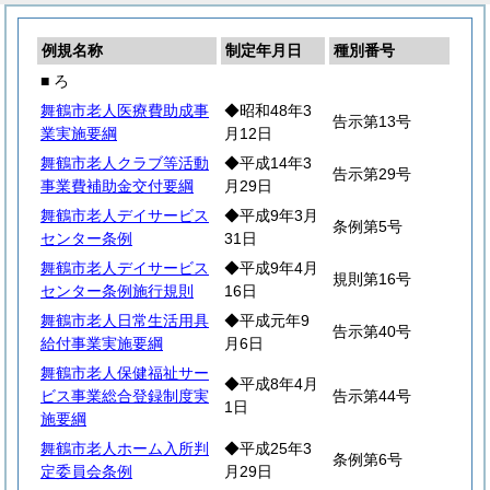
例規名称
制定年月日
種別番号
■ ろ
舞鶴市老人医療費助成事
◆昭和48年3
告示第13号
業実施要綱
月12日
舞鶴市老人クラブ等活動
◆平成14年3
告示第29号
事業費補助金交付要綱
月29日
舞鶴市老人デイサービス
◆平成9年3月
条例第5号
センター条例
31日
舞鶴市老人デイサービス
◆平成9年4月
規則第16号
センター条例施行規則
16日
舞鶴市老人日常生活用具
◆平成元年9
告示第40号
給付事業実施要綱
月6日
舞鶴市老人保健福祉サー
◆平成8年4月
ビス事業総合登録制度実
告示第44号
1日
施要綱
舞鶴市老人ホーム入所判
◆平成25年3
条例第6号
定委員会条例
月29日