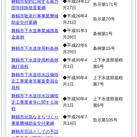
舞鶴市契約に関する暴力
◆平成24年12
告示第171号
団等排除措置要綱
月27日
舞鶴市敬老行事事業費補
◆平成26年4
告示第70号
助金交付要綱
月21日
舞鶴市下水道事業減債基
◆平成31年3
条例第1号
金条例
月28日
◆平成22年6
舞鶴市下水道使用料条例
条例第15号
月29日
舞鶴市下水道使用料条例
◆平成30年4
上下水道部規程
施行規程
月1日
第5号
舞鶴市下水道排水設備指
◆平成30年4
上下水道部規程
定工事業者等審査委員会
月1日
第7号
規程
舞鶴市下水道排水設備指
◆平成30年4
上下水道部規程
定工事業者等に関する規
月1日
第6号
程
舞鶴市元気なまちづくり
◆平成26年7
告示第105号
事業費補助金交付要綱
月14日
舞鶴市言語としての手話