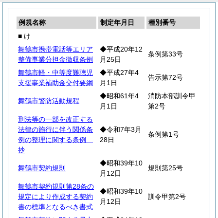
例規名称
制定年月日
種別番号
■ け
舞鶴市携帯電話等エリア
◆平成20年12
条例第33号
整備事業分担金徴収条例
月25日
舞鶴市軽・中等度難聴児
◆平成27年4
告示第72号
支援事業補助金交付要綱
月1日
◆昭和61年4
消防本部訓令甲
舞鶴市警防活動規程
月1日
第2号
刑法等の一部を改正する
法律の施行に伴う関係条
◆令和7年3月
条例第1号
例の整理に関する条例
28日
抄
◆昭和39年10
舞鶴市契約規則
規則第25号
月12日
舞鶴市契約規則第28条の
◆昭和39年10
規定により作成する契約
訓令甲第2号
月12日
書の標準となるべき書式