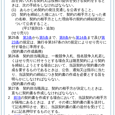
品を買い入れる契約又は役務の提供を受ける契約をすると
きは、次の手続をしなければならない。
(1)
あらかじめ契約の発注見通しを公表すること。
(2)
契約を締結した後において、契約の相手方となった者
の名称、契約の相手方とした理由等の契約の締結状況に
ついて公表すること。
(平17規則15・追加)
(せり売り)
第25条
第3条
から
第5条
まで、
第8条
から
第14条
まで及び
第
23条
の規定は、施行令第167条の3の規定によりせり売りに
付す場合に準用する。
(契約書の作成義務)
第26条
契約担当職員は、一般競争入札、指名競争入札若し
くはせり売りに付そうとする場合又は随意契約により契約
を締結しようとする場合において、当該契約が契約書の作
成を要するものであるときは、公告、通知又は指示に当た
り、当該契約の締結につき契約書の作成を必要とする旨を
明らかにしなければならない。
(契約書の作成)
第27条
契約担当職員は、契約の相手方が決定したときは、
直ちに契約書を作成しなければならない。
2
前項
の契約書を作成する場合において、当該契約の相手方
が隔地にあるときは、まず、その者に契約書の案を送付し
て記名押印させ、更に、当該契約書の案の送付を受けてこ
れに記名押印するものとする。