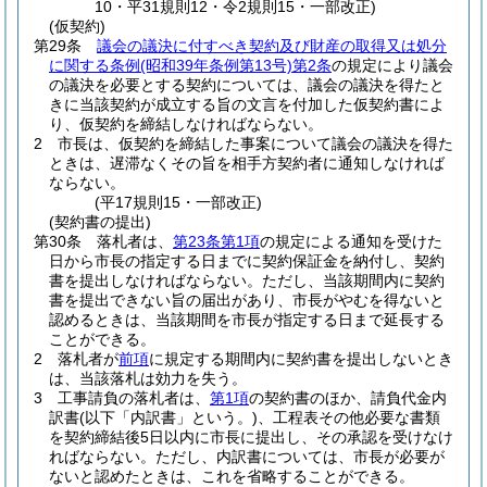
10・平31規則12・令2規則15・一部改正)
(仮契約)
第29条
議会の議決に付すべき契約及び財産の取得又は処分
に関する条例
(昭和39年条例第13号)
第2条
の規定により議会
の議決を必要とする契約については、議会の議決を得たと
きに当該契約が成立する旨の文言を付加した仮契約書によ
り、仮契約を締結しなければならない。
2
市長は、仮契約を締結した事案について議会の議決を得た
ときは、遅滞なくその旨を相手方契約者に通知しなければ
ならない。
(平17規則15・一部改正)
(契約書の提出)
第30条
落札者は、
第23条第1項
の規定による通知を受けた
日から市長の指定する日までに契約保証金を納付し、契約
書を提出しなければならない。
ただし、当該期間内に契約
書を提出できない旨の届出があり、市長がやむを得ないと
認めるときは、当該期間を市長が指定する日まで延長する
ことができる。
2
落札者が
前項
に規定する期間内に契約書を提出しないとき
は、当該落札は効力を失う。
3
工事請負の落札者は、
第1項
の契約書のほか、請負代金内
訳書
(以下「内訳書」という。)
、工程表その他必要な書類
を契約締結後5日以内に市長に提出し、その承認を受けなけ
ればならない。
ただし、内訳書については、市長が必要が
ないと認めたときは、これを省略することができる。