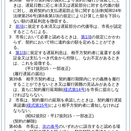
第38条
相手方契約者の責めにより契約の履行が遅延したと
きは、遅延日数に応じ未済又は遅延部分に対する代価の額
に対し、政府契約の支払遅延防止等に関する法律
(昭和24年
法律第256号)
第8条第1項の規定により計算した額を下回ら
ない額の遅延利息を徴収する。
2
前項
に規定する未済又は遅延部分の代価等は、市長が認定
するところによる。
3
市長において必要と認めるときは、
第1項
の規定にかかわ
らず、契約において特に違約金の額を定めることができ
る。
4
第1項
に規定する遅延利息は、相手方契約者に返還する保
証金又は支払うべき代金から控除し、なお不足があるとき
は、これを追徴する。
(平17規則15・一部改正)
(履行遅延の届出)
第39条
相手方契約者は、契約履行期限内にその義務を履行
することができないとき又は履行困難の見込みがあるとき
は、直ちに契約履行延期願
(
様式第14号
)
を市長に提出しな
ければならない。
2
市長は、契約履行の延期を承認したときは、契約履行遅延
承認書
(
様式第15号
)
により相手方契約者に通知しなければ
ならない。
(昭62規則2・平17規則15・一部改正)
(契約の解除)
第40条
市長は、
次の各号
のいずれかに該当すると認める場