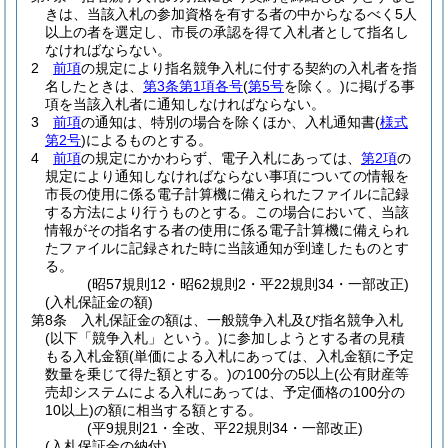
きは、当該入札の参加資格を有する者の中からなるべく5人
以上の者を選定し、市長の承認を得て入札者として指名し
なければならない。
2
前項
の規定により指名競争入札に付する契約の入札者を指
名したときは、
第3条第1項各号
(
第5号
を除く。)
に掲げる事
項を当該入札者に通知しなければならない。
3
前項
の通知は、特別の場合を除くほか、入札通知書
(
様式
第2号
)
によるものとする。
4
前項
の規定にかかわらず、電子入札にあっては、
第2項
の
規定により通知しなければならない事項についての情報を
市長の使用に係る電子計算機に備えられたファイルに記録
する方法により行うものとする。
この場合において、当該
情報がその指名する者の使用に係る電子計算機に備えられ
たファイルに記録された時に当該通知が到達したものとす
る。
(昭57規則12・昭62規則2・平22規則34・一部改正)
(入札保証金の額)
第8条
入札保証金の額は、一般競争入札及び指名競争入札
(以下「競争入札」という。)
に参加しようとする者の見積
もる入札金額
(単価による入札にあっては、入札金額に予定
数量を乗じて得た額とする。)
の100分の5以上
(公有財産等
売却システムによる入札にあっては、予定価格の100分の
10以上)
の額に相当する額とする。
(平9規則21・全改、平22規則34・一部改正)
(入札保証金の納付)