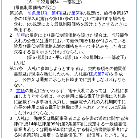
16・平22規則34・一部改正)
(最低制限価格の設定)
第16条
前条第1項
、
第4項
及び
第5項
の規定は、施行令第167
条の10第2項
(施行令第167条の13において準用する場合を
含む。)
の規定により最低制限価格を設けようとするときに
準用する。
2
前項
の規定により最低制限価格を設けた場合は、当該競争
入札の公告又は通知において最低制限価格が付されている
旨及び最低制限価格未満の価格をもって申込みをした者は
失格する旨を示さなければならない。
(昭57規則12・平17規則15・令2規則15・一部改正)
(入札)
第17条
入札に参加しようとする者は、契約条項その他関係
書類及び現場を熟知したのち、入札書
(
様式第7号
)
を作成
し、公告又は通知に示した日時までに提出しなければなら
ない。
2
前項
の規定にかかわらず、電子入札にあっては、入札に参
加しようとする者は、その使用に係る電子計算機に入札書
に記載すべき事項を入力し、当該電子入札の入札期間中に
市長の使用に係る電子計算機に備えられたファイルに記録
しなければならない。
3
入札は、郵便又は民間事業者による信書の送達に関する法
律
(平成14年法律第99号)
第2条第6項に規定する一般信書便
事業者若しくは同条第9項に規定する特定信書便事業者によ
る同条第2項に規定する信書便
(以下「郵便等」という。)
に