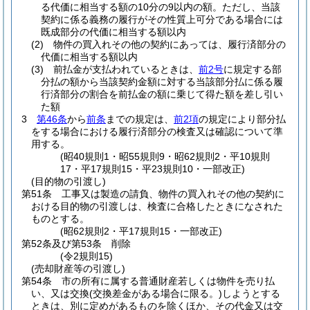
る代価に相当する額の10分の9以内の額。
ただし、当該
契約に係る義務の履行がその性質上可分である場合には
既成部分の代価に相当する額以内
(2)
物件の買入れその他の契約にあっては、履行済部分の
代価に相当する額以内
(3)
前払金が支払われているときは、
前2号
に規定する部
分払の額から当該契約金額に対する当該部分払に係る履
行済部分の割合を前払金の額に乗じて得た額を差し引い
た額
3
第46条
から
前条
までの規定は、
前2項
の規定により部分払
をする場合における履行済部分の検査又は確認について準
用する。
(昭40規則1・昭55規則9・昭62規則2・平10規則
17・平17規則15・平23規則10・一部改正)
(目的物の引渡し)
第51条
工事又は製造の請負、物件の買入れその他の契約に
おける目的物の引渡しは、検査に合格したときになされた
ものとする。
(昭62規則2・平17規則15・一部改正)
第52条及び第53条
削除
(令2規則15)
(売却財産等の引渡し)
第54条
市の所有に属する普通財産若しくは物件を売り払
い、又は交換
(交換差金がある場合に限る。)
しようとする
ときは、別に定めがあるものを除くほか、その代金又は交