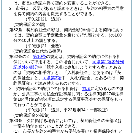
は、市長の承認を得て契約を変更することができる。
2
市長は、必要があると認めるときは、契約の相手方の同意
を得て契約の内容を変更することができる。
(平9規則21・追加)
(契約保証金の額)
第32条
契約保証金の額は、契約金額
(単価による契約にあっ
ては、契約金額に予定数量を乗じて得た額とする。)
の100
分の10以上の額とする。
(平9規則21・全改)
(契約保証金に代わる担保)
第32条の2
第10条
の規定は、契約保証金の納付に代わる担
保について準用する。
この場合において、
同条第1項各号列
記以外の部分
中「競争入札に参加しようとする者」とある
のは「契約の相手方」と、「入札保証金」とあるのは「契
約保証金」と、
同条第3項
中「入札保証金」とあるのは「契
約保証金」と読み替えるものとする。
2
契約保証金の納付に代わる担保は、
前項
に定めるもののほ
か、公共工事の前払金保証事業に関する法律
(昭和27年法律
第184号)
第2条第4項に規定する保証事業会社の保証をもっ
て行うことができる。
(平9規則21・追加、平22規則34・一部改正)
(契約保証金の減免)
第33条
次に掲げる場合においては、契約保証金の全部又は
一部を納付させないことができる。
(1)
市長が契約の相手方から委託を受けた損害保険会社と