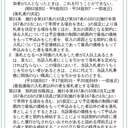
加者が1人となったときは、これを行うことができない。
(昭62規則2・平9規則21・平24規則7・一部改正)
(落札者の決定)
第21条
施行令第167条の10及び第167条の10の2
(施行令第
167条の13において準用する場合を含む。)
の規定により落
札者を決定する場合を除くほか、支出の原因となる契約に
係る入札については予定価格の制限の範囲内で最低の価格
をもって申込みをした者を、収入の原因となる契約に係る
入札については予定価格以上であって最高の価格をもって
申込みをした者を落札者とする。
2
落札となるべき同価の入札をした者が2人以上あるとき
は、直ちに、当該入札者にくじを引かせて落札者を定めな
ければならない。
この場合において、当該入札者のうちく
じを引かない者があるときは、これに代えて、当該入札事
務に関係のない職員にくじを引かせるものとする。
(平10規則17・平17規則15・平20規則49・一部改正)
(最低価格の入札者以外の者を落札者とする場合)
第22条
契約担当職員は、施行令第167条の10第1項又は第
167条の10の2第1項及び第2項
(施行令第167条の13におい
て準用する場合を含む。)
の規定により予定価格の制限の範
囲内で最低の価格をもって申込みをした者以外の者を落札
者としようとするときは、当該最低の価格をもって申込み
をした者と契約を締結することにより当該契約の内容に適
合した履行がなされないおそれがあると認める理由又はそ
の者と契約を締結することが公正な取引の秩序を乱すおそ