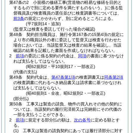
第47条の2
小規模の修繕工事
(営造物の軽易な修繕を目的と
するもので別に定める要件を満たすものをいう。)
に係る監
督職員及び検査職員の選任並びに検査調書等については、
前3条
の規定にかかわらず、別に定めるところによる。
(平7規則14・追加)
(監督又は検査を委託して行った場合の確認)
第48条
契約担当職員は、施行令第167条の15第4項の規定に
より市の職員以外の者に委託して監督又は検査を行わせた
場合においては、当該監督又は検査の結果を確認し、当該
確認の結果を記載した書面を作成しなければならない。
2
前項
の委託に係る契約の代金は、
同項
の書面に基づかなけ
れば支払をしてはならない。
(昭62規則2・平10規則17・一部改正)
(代価の支払)
第49条
契約代金は、
第47条第1項
の検査調書又は
同条第2項
の検査調書に代わるべき納品書又は請求書に基づかなけれ
ば支払をしてはならない。
(昭40規則1・全改、昭62規則2・一部改正)
(部分払)
第50条
工事又は製造の請負、物件の買入れその他の契約に
ついては、当該契約の履行完済前又は完納前にその代価の
一部を支払うことができる。
2
前項
に規定する部分払の額は、
次の各号
に定める額とす
る。
(1)
工事又は製造の請負契約にあっては履行済部分に対す