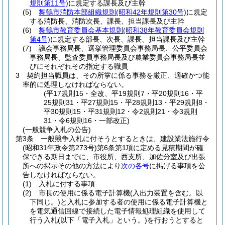
規則第11号)
に規定する課長及び主幹
(5)
舞鶴市消防本部組織規則
(昭和42年規則第30号)
に規定
する消防長、消防次長、課長、担当課長及び主幹
(6)
舞鶴市教育委員会基本規則
(昭和38年教育委員会規則
第4号)
に規定する部長、次長、課長、担当課長及び主幹
(7)
議会事務局長、選挙管理委員会事務局長、公平委員会
事務局長、監査委員事務局長及び農業委員会事務局長並
びにそれぞれその指定する職員
3
契約担当職員は、その所掌に係る事務を厳正、適確かつ能
率的に処理しなければならない。
(平17規則15・全改、平19規則7・平20規則16・平
25規則31・平27規則15・平28規則13・平29規則8・
平30規則15・平31規則12・令2規則21・令3規則
31・令6規則16・一部改正)
(一般競争入札の公告)
第3条
一般競争入札に付そうとするときは、建設業法施行令
(昭和31年政令第273号)
第6条第1項に定める見積期間が確
保できる期日までに、市役所、西支所、加佐分室及び出張
所への掲示その他の方法により
次の各号
に掲げる事項を公
告しなければならない。
(1)
入札に付する事項
(2)
市長の使用に係る電子計算機
(入出力装置を含む。以
下同じ。)
と入札に参加する者の使用に係る電子計算機と
を電気通信回線で接続した電子情報処理組織を使用して
行う入札
(以下「電子入札」という。)
を行おうとすると