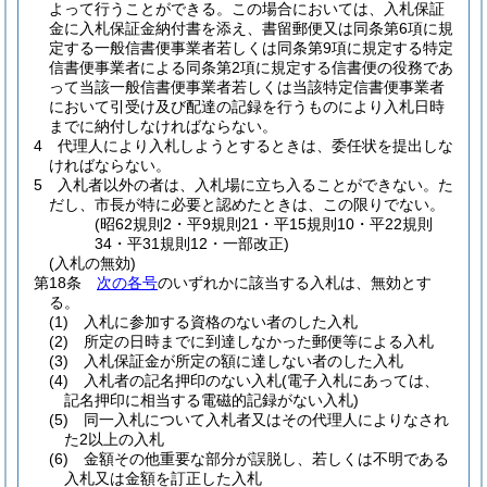
よって行うことができる。
この場合においては、入札保証
金に入札保証金納付書を添え、書留郵便又は同条第6項に規
定する一般信書便事業者若しくは同条第9項に規定する特定
信書便事業者による同条第2項に規定する信書便の役務であ
って当該一般信書便事業者若しくは当該特定信書便事業者
において引受け及び配達の記録を行うものにより入札日時
までに納付しなければならない。
4
代理人により入札しようとするときは、委任状を提出しな
ければならない。
5
入札者以外の者は、入札場に立ち入ることができない。
た
だし、市長が特に必要と認めたときは、この限りでない。
(昭62規則2・平9規則21・平15規則10・平22規則
34・平31規則12・一部改正)
(入札の無効)
第18条
次の各号
のいずれかに該当する入札は、無効とす
る。
(1)
入札に参加する資格のない者のした入札
(2)
所定の日時までに到達しなかった郵便等による入札
(3)
入札保証金が所定の額に達しない者のした入札
(4)
入札者の記名押印のない入札
(電子入札にあっては、
記名押印に相当する電磁的記録がない入札)
(5)
同一入札について入札者又はその代理人によりなされ
た2以上の入札
(6)
金額その他重要な部分が誤脱し、若しくは不明である
入札又は金額を訂正した入札