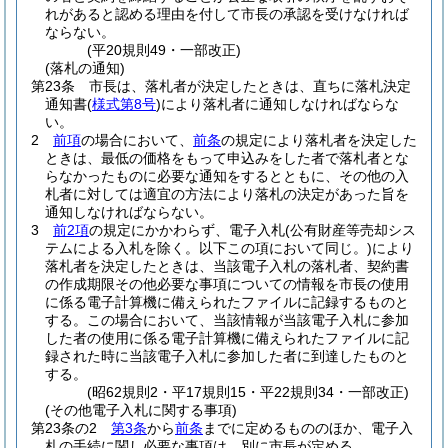
れがあると認める理由を付して市長の承認を受けなければ
ならない。
(平20規則49・一部改正)
(落札の通知)
第23条
市長は、落札者が決定したときは、直ちに落札決定
通知書
(
様式第8号
)
により落札者に通知しなければならな
い。
2
前項
の場合において、
前条
の規定により落札者を決定した
ときは、最低の価格をもって申込みをした者で落札者とな
らなかったものに必要な通知をするとともに、その他の入
札者に対しては適宜の方法により落札の決定があった旨を
通知しなければならない。
3
前2項
の規定にかかわらず、電子入札
(公有財産等売却シス
テムによる入札を除く。以下この項において同じ。)
により
落札者を決定したときは、当該電子入札の落札者、契約書
の作成期限その他必要な事項についての情報を市長の使用
に係る電子計算機に備えられたファイルに記録するものと
する。
この場合において、当該情報が当該電子入札に参加
した者の使用に係る電子計算機に備えられたファイルに記
録された時に当該電子入札に参加した者に到達したものと
する。
(昭62規則2・平17規則15・平22規則34・一部改正)
(その他電子入札に関する事項)
第23条の2
第3条
から
前条
までに定めるもののほか、電子入
札の手続に関し必要な事項は、別に市長が定める。