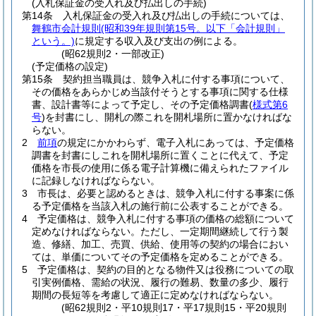
(入札保証金の受入れ及び払出しの手続)
第14条
入札保証金の受入れ及び払出しの手続については、
舞鶴市会計規則
(昭和39年規則第15号。以下「会計規則」
という。)
に規定する収入及び支出の例による。
(昭62規則2・一部改正)
(予定価格の設定)
第15条
契約担当職員は、競争入札に付する事項について、
その価格をあらかじめ当該付そうとする事項に関する仕様
書、設計書等によって予定し、その予定価格調書
(
様式第6
号
)
を封書にし、開札の際これを開札場所に置かなければな
らない。
2
前項
の規定にかかわらず、電子入札にあっては、予定価格
調書を封書にしこれを開札場所に置くことに代えて、予定
価格を市長の使用に係る電子計算機に備えられたファイル
に記録しなければならない。
3
市長は、必要と認めるときは、競争入札に付する事案に係
る予定価格を当該入札の施行前に公表することができる。
4
予定価格は、競争入札に付する事項の価格の総額について
定めなければならない。
ただし、一定期間継続して行う製
造、修繕、加工、売買、供給、使用等の契約の場合におい
ては、単価についてその予定価格を定めることができる。
5
予定価格は、契約の目的となる物件又は役務についての取
引実例価格、需給の状況、履行の難易、数量の多少、履行
期間の長短等を考慮して適正に定めなければならない。
(昭62規則2・平10規則17・平17規則15・平20規則