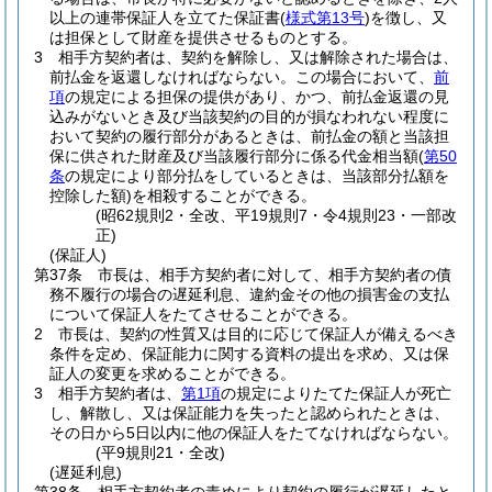
以上の連帯保証人を立てた保証書
(
様式第13号
)
を徴し、又
は担保として財産を提供させるものとする。
3
相手方契約者は、契約を解除し、又は解除された場合は、
前払金を返還しなければならない。
この場合において、
前
項
の規定による担保の提供があり、かつ、前払金返還の見
込みがないとき及び当該契約の目的が損なわれない程度に
おいて契約の履行部分があるときは、前払金の額と当該担
保に供された財産及び当該履行部分に係る代金相当額
(
第50
条
の規定により部分払をしているときは、当該部分払額を
控除した額)
を相殺することができる。
(昭62規則2・全改、平19規則7・令4規則23・一部改
正)
(保証人)
第37条
市長は、相手方契約者に対して、相手方契約者の債
務不履行の場合の遅延利息、違約金その他の損害金の支払
について保証人をたてさせることができる。
2
市長は、契約の性質又は目的に応じて保証人が備えるべき
条件を定め、保証能力に関する資料の提出を求め、又は保
証人の変更を求めることができる。
3
相手方契約者は、
第1項
の規定によりたてた保証人が死亡
し、解散し、又は保証能力を失ったと認められたときは、
その日から5日以内に他の保証人をたてなければならない。
(平9規則21・全改)
(遅延利息)