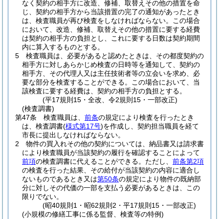
なく契約の相手方に改造、修補、取替えその他の措置を命
じ、契約の相手方から当該措置の完了の通知があったとき
は、検査職員が再び検査をしなければならない。
この場合
において、改造、修補、取替えその他の措置に要する経費
は契約の相手方の負担とし、これに要する日数は契約期間
内に算入するものとする。
5
検査職員は、必要があると認めたときは、その都度契約の
相手方に対しあらかじめ検査の日時等を通知して、契約の
相手方、その代理人又は主任技術者等の立会いを求め、必
要な部分を検査することができる。
この場合において、当
該検査に要する経費は、契約の相手方の負担とする。
(平17規則15・全改、令2規則15・一部改正)
(検査調書)
第47条
検査職員は、
前条
の規定により検査を行ったとき
は、検査調書
(
様式第17号
)
を作成し、契約担当職員を経て
市長に提出しなければならない。
2
物件の買入れその他の契約については、納品書又は請求書
により検査職員が当該契約の履行を確認することによって
前項
の検査調書に代えることができる。
ただし、
前条第2項
の検査を行った結果、その給付が当該契約の内容に適合し
ないものであるとき又は
第50条
の規定により物件の既納部
分に対しその代価の一部を支払う必要があるときは、この
限りでない。
(昭40規則1・昭62規則2・平17規則15・一部改正)
(小規模の修繕工事に係る監督、検査等の特例)