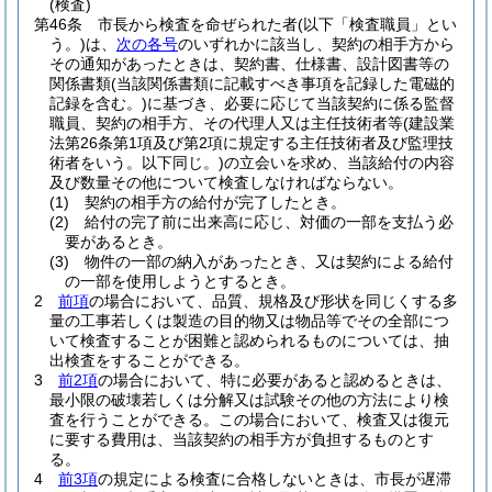
(検査)
第46条
市長から検査を命ぜられた者
(以下「検査職員」とい
う。)
は、
次の各号
のいずれかに該当し、契約の相手方から
その通知があったときは、契約書、仕様書、設計図書等の
関係書類
(当該関係書類に記載すべき事項を記録した電磁的
記録を含む。)
に基づき、必要に応じて当該契約に係る監督
職員、契約の相手方、その代理人又は主任技術者等
(建設業
法第26条第1項及び第2項に規定する主任技術者及び監理技
術者をいう。以下同じ。)
の立会いを求め、当該給付の内容
及び数量その他について検査しなければならない。
(1)
契約の相手方の給付が完了したとき。
(2)
給付の完了前に出来高に応じ、対価の一部を支払う必
要があるとき。
(3)
物件の一部の納入があったとき、又は契約による給付
の一部を使用しようとするとき。
2
前項
の場合において、品質、規格及び形状を同じくする多
量の工事若しくは製造の目的物又は物品等でその全部につ
いて検査することが困難と認められるものについては、抽
出検査をすることができる。
3
前2項
の場合において、特に必要があると認めるときは、
最小限の破壊若しくは分解又は試験その他の方法により検
査を行うことができる。
この場合において、検査又は復元
に要する費用は、当該契約の相手方が負担するものとす
る。
4
前3項
の規定による検査に合格しないときは、市長が遅滞