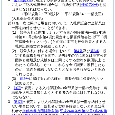
4
第1項第1号
に規定する債券を担保として提供させる場合
において記名式債券の場合は、白紙委任状
(
様式第4号
)
を提
出させなければならない。
(昭62規則2・平9規則21・平22規則34・一部改正)
(入札保証金の減免)
第11条
次に掲げる場合においては、入札保証金の全部又は
一部を納付させないことができる。
(1)
競争入札に参加しようとする者が保険業法
(平成7年法
律第105号)
第2条第4項に規定する損害保険会社
(以下「損
害保険会社」という。)
との間に本市を被保険者とする入
札保証保険契約を締結したとき。
(2)
競争入札に付する場合において、
第4条
及び
第6条
に規
定する資格を有する者で、過去2年の間に国又は地方公共
団体と種類及び規模をほぼ同じくする契約を数回以上に
わたって締結し、かつ、これらを全て誠実に履行したも
のが、契約を締結しないこととなるおそれがないと認め
られるとき。
(3)
前2号
に掲げるもののほか、市長が特に必要がないと
認めるとき。
2
前項
の規定による入札保証金の全部又は一部の免除は、当
該競争入札に参加しようとする者の全部に対してしなけれ
ばならない。
3
第1項
の規定により入札保証金の全部又は一部を納付させ
ない場合において、落札者が契約を締結しないとき又は落
札者が
舞鶴市暴力団排除条例
(平成24年条例第23号)
第2条第