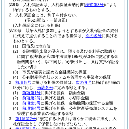
第9条
入札保証金は、入札保証金納付書
(
様式第3号
)
により
納付するものとする。
2
入札保証金には、利子を付さない。
(昭62規則2・一部改正)
(入札保証金に代わる担保)
第10条
競争入札に参加しようとする者が入札保証金の納付
に代えて提供することのできる担保は、
次の各号
に掲げる
ものとする。
(1)
国債又は地方債
(2)
金融機関
(出資の受入れ、預り金及び金利等の取締り
に関する法律
(昭和29年法律第195号)
第3条に規定する金
融機関をいう。以下同じ。)
が振り出し、又は支払保証を
した小切手
(3)
市長が確実と認める金融機関の保証
(4)
公有財産等売却システムを管理する事業者の保証
2
前項各号
に掲げる担保の価値は、
次の各号
に掲げる担保の
区分に応じ、
当該各号
に定める額とする。
(1)
前項第1号
に掲げる担保 額面金額
(2)
前項第2号
に掲げる担保 小切手金額
(3)
前項第3号
に掲げる担保 金融機関の保証する金額
(4)
前項第4号
に掲げる担保 公有財産等売却システムを
管理する事業者の保証する金額
3
第1項第2号
に規定する小切手は速やかに現金に換え、入
札保証金として保管しなければならない。