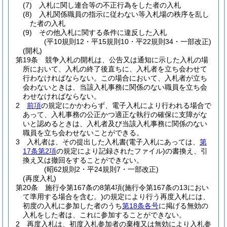
(7)
入札に関し連合等の不正行為をした者の入札
(8)
入札関係職員の指示に従わない等入札場の秩序を乱し
た者の入札
(9)
その他入札に関する条件に違反した入札
(平10規則12・平15規則10・平22規則34・一部改正)
(開札)
第19条
競争入札の開札は、公告又は通知に示した入札の場
所において、入札の終了後直ちに、入札者を立ち会わせて
行わなければならない。
この場合において、入札者が立ち
会わないときは、当該入札事務に関係のない職員を立ち会
わせなければならない。
2
前項
の規定にかかわらず、電子入札により行われる場合で
あって、入札事務の公正かつ適正な執行の確保に支障がな
いと認めるときは、入札者及び当該入札事務に関係のない
職員を立ち会わせないことができる。
3
入札者は、その提出した入札書
(電子入札にあっては、
第
17条第2項
の規定により記録されたファイル)
の書換え、引
換え又は撤回をすることができない。
(昭62規則2・平24規則7・一部改正)
(再度入札)
第20条
施行令第167条の8第4項
(施行令第167条の13におい
て準用する場合を含む。)
の規定により行う再度入札には、
初度の入札に参加した者のうち
第18条各号
に掲げる無効の
入札をした者は、これに参加することができない。
2
再度入札は、初度入札参加者の棄権又は無効により入札参