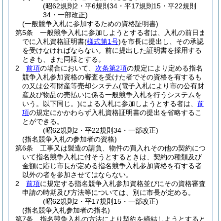
(昭62規則2・平6規則34・平17規則15・平22規則
34・一部改正)
(一般競争入札に参加するための資格証明書)
第5条
一般競争入札に参加しようとする者は、入札の前日ま
でに入札資格証明書
(
様式第1号
)
を市長に提出し、その承認
を受けなければならない。
前に提出した証明書を採用する
ときも、また同様とする。
2
前項
の場合において、
次条第2項
の規定により定める指名
競争入札参加資格の審査を受けた者でその資格を有するも
の又は公有財産等売却システム
(電子入札により市の公有財
産及び物品の売払いに係る一般競争入札を行うシステムを
いう。以下同じ。)
による入札に参加しようとする者は、
前
項
の規定にかかわらず入札資格証明書の提出を省略するこ
とができる。
(昭62規則2・平22規則34・一部改正)
(指名競争入札の参加者の資格)
第6条
工事又は製造の請負、物件の買入れその他の契約につ
いて指名競争入札に付そうとするときは、契約の種類及び
金額に応じ市長が定める指名競争入札参加資格を有する者
以外の者を参加させてはならない。
2
前項
に規定する指名競争入札参加資格並びにその資格審査
申請の時期及び方法等については、別に市長が定める。
(昭62規則2・平17規則15・一部改正)
(指名競争入札参加者の指名)
第7条
指名競争入札の方法により契約を締結しようとすると