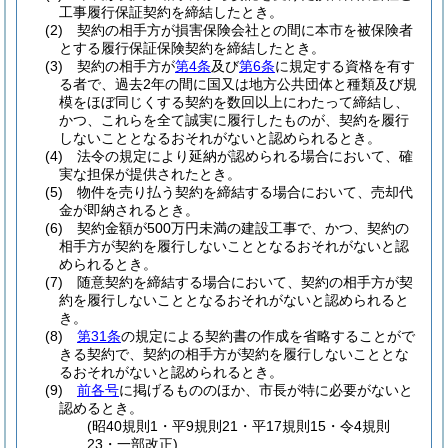
工事履行保証契約を締結したとき。
(2)
契約の相手方が損害保険会社との間に本市を被保険者
とする履行保証保険契約を締結したとき。
(3)
契約の相手方が
第4条
及び
第6条
に規定する資格を有す
る者で、過去2年の間に国又は地方公共団体と種類及び規
模をほぼ同じくする契約を数回以上にわたって締結し、
かつ、これらを全て誠実に履行したものが、契約を履行
しないこととなるおそれがないと認められるとき。
(4)
法令の規定により延納が認められる場合において、確
実な担保が提供されたとき。
(5)
物件を売り払う契約を締結する場合において、売却代
金が即納されるとき。
(6)
契約金額が500万円未満の建設工事で、かつ、契約の
相手方が契約を履行しないこととなるおそれがないと認
められるとき。
(7)
随意契約を締結する場合において、契約の相手方が契
約を履行しないこととなるおそれがないと認められると
き。
(8)
第31条
の規定による契約書の作成を省略することがで
きる契約で、契約の相手方が契約を履行しないこととな
るおそれがないと認められるとき。
(9)
前各号
に掲げるもののほか、市長が特に必要がないと
認めるとき。
(昭40規則1・平9規則21・平17規則15・令4規則
23・一部改正)