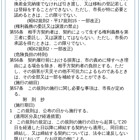
換差金完納後でなければ引き渡し、又は移転の登記若しく
は登録をすることができない。
ただし、市長が特に必要と
認めるときは、この限りでない。
(昭62規則2・平17規則15・一部改正)
(権利義務の委託又は譲渡の禁止)
第55条
相手方契約者は、契約によって生ずる権利義務を第
三者に委託し、又は譲渡してはならない。
ただし、市長の
承認を得たときは、この限りでない。
(昭62規則2・一部改正)
(危険負担の特則)
第56条
契約履行前における損害は、市の責めに帰すべき理
由による場合を除き、相手方契約者の負担とする。
ただ
し、その損害が天災その他不可抗力によるものであるとき
は、その全部又は一部を補給することができる。
(施行の細目)
第57条
この規則の施行に関し必要な事項は、市長が定め
る。
附
則
抄
(施行期日)
1
この規則は、公布の日から施行する。
(適用区分及び経過措置)
2
この規則の規定は、この規則の施行の日から起算して20
日を経過した日以降に締結する契約から適用し、同日前に
締結し、又は締結する契約については、法令に違反しない
限りにおいて、なお従前の例による。