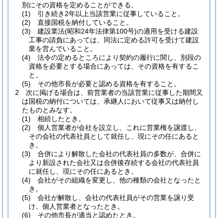
別にその資格を定めることができる。
(1)
引き続き2年以上当該営業に従事していること。
(2)
直接国税を納付していること。
(3)
建設業法
(昭和24年法律第100号)
の適用を受ける建設
工事の請負にあっては、同法に定める許可を受けて建設
業を営んでいること。
(4)
法令の定めるところにより契約の履行に関し、別段の
資格を必要とする場合にあっては、その資格を有するこ
と。
(5)
その他市長が必要と認める資格を有すること。
2
次に掲げる場合は、前営業者の当該営業に従事した期間又
は国税の納付については、承継人において従事又は納付し
たものとみなす。
(1)
相続したとき。
(2)
個人営業者が会社を設立し、これに営業権を譲渡し、
その会社の代表社員として就任し、現にその任にあると
き。
(3)
合併により解散した会社の代表社員の多数が、合併に
より新設された会社又は合併後存続する会社の代表社員
に就任し、現にその任にあるとき。
(4)
会社がその組織を変更し、他の種類の会社となったと
き。
(5)
会社が解散し、会社の代表社員がその営業を譲り受
け、個人営業者となったとき。
(6)
その他市長が適当と認めたとき。