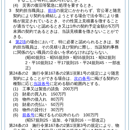
することが有利と認められるとき。
(4)
災害の復旧等緊急に処理を要するとき。
3
契約担当職員は、
前項
の規定にかかわらず、官公署と随意
契約により契約を締結しようとする場合で法令等により価
格が規定されているとき、その性質上見積書を徴すること
が適当でないと認めるとき又は1件の契約予定金額が5万円
未満の契約であるときは、当該見積書を徴さないことがで
きる。
4
第2項
の場合において、特に必要と認められるときは、契
約担当職員は、その見積り及び契約に際し、当該契約事務
に関係のない職員の立会いを求めなければならない。
(昭40規則1・昭55規則9・昭55規則31・昭62規則
2・平10規則12・平17規則15・平24規則45・一部改
正)
第24条の2
施行令第167条の2第1項第1号の規定により随意
契約によることができる場合は、
次の各号
に掲げる契約の
種類に応じ
当該各号
に定める額の範囲内とする。
(1)
工事又は製造の請負 200万円
(2)
財産の買入れ 150万円
(3)
物件の借入れ 80万円
(4)
財産の売払い 50万円
(5)
物件の貸付け 30万円
(6)
前各号
に掲げるもの以外のもの 100万円
(昭57規則25・追加、令7規則16・一部改正)
第24条の3
施行令第167条の2第1項第3号の規定により、物