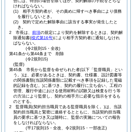
合には、特別の場合を除くほか、契約解除の手続をとらな
ければならない。
(1)
相手方契約者が、その責めに帰すべき事由により債務
を履行しないとき。
(2)
契約で定めた解除事由に該当する事実が発生したと
き。
2
市長は、
前項
の規定により契約を解除するときは、契約解
除通知書
(
様式第16号
)
により相手方契約者に通知しなけれ
ばならない。
(令2規則15・全改)
第41条から第44条まで
削除
(令2規則15)
(監督)
第45条
市長から監督を命ぜられた者
(以下「監督職員」とい
う。)
は、必要があるときは、契約書、仕様書、設計図書等
の関係書類
(当該関係書類に記載すべき事項を記録した電磁
的記録を含む。)
に基づき、契約の履行に立ち会い、工程の
管理、履行中途における使用材料の試験又は検査を行う等
の方法により監督し、契約の相手方に必要な指示をするも
のとする。
2
監督職員
(契約担当職員である監督職員を除く。)
は、当該
契約担当職員と緊密に連絡するとともに、当該契約担当職
員の要求に基づき又は随時に、監督の実施についての報告
をしなければならない。
(平17規則15・全改、令2規則15・一部改正)