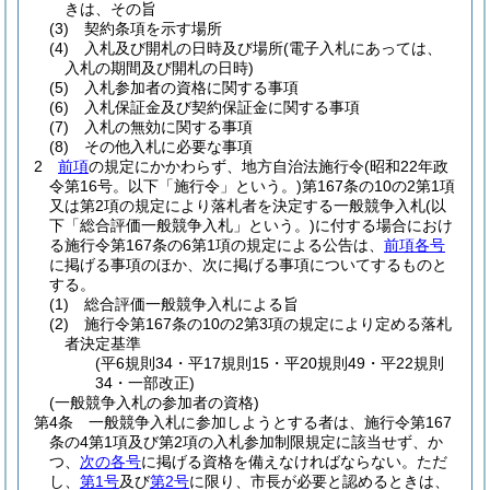
きは、その旨
(3)
契約条項を示す場所
(4)
入札及び開札の日時及び場所
(電子入札にあっては、
入札の期間及び開札の日時)
(5)
入札参加者の資格に関する事項
(6)
入札保証金及び契約保証金に関する事項
(7)
入札の無効に関する事項
(8)
その他入札に必要な事項
2
前項
の規定にかかわらず、地方自治法施行令
(昭和22年政
令第16号。以下「施行令」という。)
第167条の10の2第1項
又は第2項の規定により落札者を決定する一般競争入札
(以
下「総合評価一般競争入札」という。)
に付する場合におけ
る施行令第167条の6第1項の規定による公告は、
前項各号
に掲げる事項のほか、次に掲げる事項についてするものと
する。
(1)
総合評価一般競争入札による旨
(2)
施行令第167条の10の2第3項の規定により定める落札
者決定基準
(平6規則34・平17規則15・平20規則49・平22規則
34・一部改正)
(一般競争入札の参加者の資格)
第4条
一般競争入札に参加しようとする者は、施行令第167
条の4第1項及び第2項の入札参加制限規定に該当せず、か
つ、
次の各号
に掲げる資格を備えなければならない。
ただ
し、
第1号
及び
第2号
に限り、市長が必要と認めるときは、