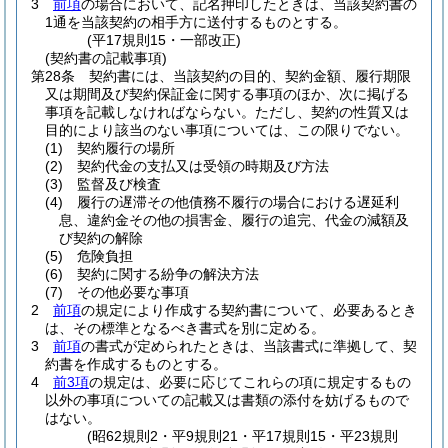
3
前項
の場合において、記名押印したときは、当該契約書の
1通を当該契約の相手方に送付するものとする。
(平17規則15・一部改正)
(契約書の記載事項)
第28条
契約書には、当該契約の目的、契約金額、履行期限
又は期間及び契約保証金に関する事項のほか、次に掲げる
事項を記載しなければならない。
ただし、契約の性質又は
目的により該当のない事項については、この限りでない。
(1)
契約履行の場所
(2)
契約代金の支払又は受領の時期及び方法
(3)
監督及び検査
(4)
履行の遅滞その他債務不履行の場合における遅延利
息、違約金その他の損害金、履行の追完、代金の減額及
び契約の解除
(5)
危険負担
(6)
契約に関する紛争の解決方法
(7)
その他必要な事項
2
前項
の規定により作成する契約書について、必要あるとき
は、その標準となるべき書式を別に定める。
3
前項
の書式が定められたときは、当該書式に準拠して、契
約書を作成するものとする。
4
前3項
の規定は、必要に応じてこれらの項に規定するもの
以外の事項についての記載又は書類の添付を妨げるもので
はない。
(昭62規則2・平9規則21・平17規則15・平23規則