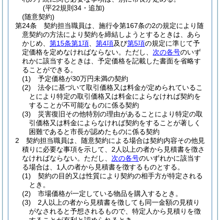
(平22規則34・追加)
(随意契約)
第24条
契約担当職員は、施行令第167条の2の規定により随
意契約の方法により契約を締結しようとするときは、あら
かじめ、
第15条第1項
、
第4項
及び
第5項
の規定に準じて予
定価格を定めなければならない。
ただし、
次の各号
のいず
れかに該当するときは、予定価格を記載した書面を省略す
ることができる。
(1)
予定価格が30万円未満の契約
(2)
法令に基づいて取引価格又は料金が定められているこ
とにより特定の取引価格又は料金によらなければ契約を
することが不可能なものに係る契約
(3)
災害復旧その他特別の理由があることにより特定の取
引価格又は料金によらなければ契約をすることが著しく
困難であると市長が認めたものに係る契約
2
契約担当職員は、随意契約による場合は契約内容その他見
積りに必要な事項を示して、2人以上の者から見積書を徴さ
なければならない。
ただし、
次の各号
のいずれかに該当す
る場合は、1人の者から見積書を徴するものとする。
(1)
契約の目的又は性質により契約の相手方が特定される
とき。
(2)
市場価格が一定している物品を購入するとき。
(3)
2人以上の者から見積書を徴しても同一金額の見積り
がなされると予想されるもので、特定人から見積りを徴