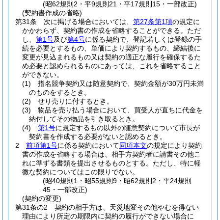
(昭62規則2・平9規則21・平17規則15・一部改正)
(契約書作成の省略)
第31条
次に掲げる場合においては、
第27条第1項
の規定に
かかわらず、契約書の作成を省略することができる。
ただ
し、
第1号
及び
第4号
に係る契約で、登記若しくは登録の手
続を必要とするもの、単価により契約するもの、締結後に
変更が見込まれるもの又は契約の適正な履行を確保するた
め必要と認められるものにあっては、これを省略すること
ができない。
(1)
指名競争契約又は随意契約で、契約金額が30万円未満
のものをするとき。
(2)
せり売りに付するとき。
(3)
物品を売り払う場合において、買受人が直ちに代金を
納付してその物品を引き取るとき。
(4)
第1号
に規定するもの以外の随意契約について市長が
契約書を作成する必要がないと認めるとき。
2
前項第1号
に係る契約において
同項本文
の規定により契約
書の作成を省略する場合は、相手方契約者に請書その他こ
れに準ずる書類を提出させるものとする。
ただし、特に軽
微な契約についてはこの限りでない。
(昭40規則1・昭55規則9・昭62規則2・平24規則
45・一部改正)
(契約の変更)
第31条の2
契約の相手方は、天災地変その他やむを得ない
理由により所定の期限内に契約の履行ができない場合に