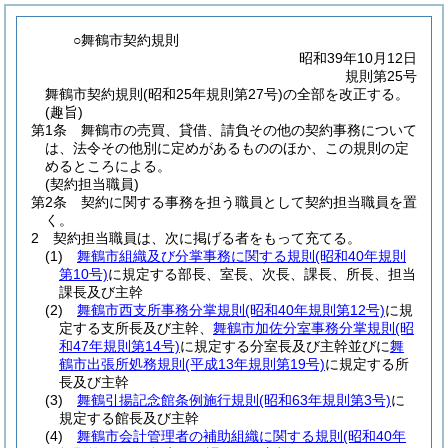
○舞鶴市契約規則
昭和39年10月12日
規則第25号
舞鶴市契約規則(昭和25年規則第27号)の全部を改正する。
(趣旨)
第1条
舞鶴市の売買、貸借、請負その他の契約事務について
は、法令その他別に定めがあるもののほか、この規則の定
めるところによる。
(契約担当職員)
第2条
契約に関する事務を担う職員として契約担当職員を置
く。
2
契約担当職員は、次に掲げる者をもって充てる。
(1)
舞鶴市組織及び分掌事務に関する規則
(昭和40年規則
第10号)
に規定する部長、室長、次長、課長、所長、担当
課長及び主幹
(2)
舞鶴市西支所事務分掌規則
(昭和40年規則第12号)
に規
定する支所長及び主幹、
舞鶴市加佐分室事務分掌規則
(昭
和47年規則第14号)
に規定する分室長及び主幹並びに
舞
鶴市出張所処務規則
(平成13年規則第19号)
に規定する所
長及び主幹
(3)
舞鶴引揚記念館条例施行規則
(昭和63年規則第3号)
に
規定する館長及び主幹
(4)
舞鶴市会計管理者の補助組織に関する規則
(昭和40年