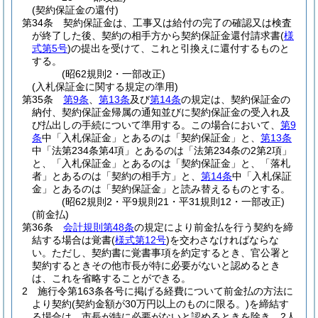
(契約保証金の還付)
第34条
契約保証金は、工事又は給付の完了の確認又は検査
が終了した後、契約の相手方から契約保証金還付請求書
(
様
式第5号
)
の提出を受けて、これと引換えに還付するものと
する。
(昭62規則2・一部改正)
(入札保証金に関する規定の準用)
第35条
第9条
、
第13条
及び
第14条
の規定は、契約保証金の
納付、契約保証金帰属の通知並びに契約保証金の受入れ及
び払出しの手続について準用する。
この場合において、
第9
条
中「入札保証金」とあるのは「契約保証金」と、
第13条
中「法第234条第4項」とあるのは「法第234条の2第2項」
と、「入札保証金」とあるのは「契約保証金」と、「落札
者」とあるのは「契約の相手方」と、
第14条
中「入札保証
金」とあるのは「契約保証金」と読み替えるものとする。
(昭62規則2・平9規則21・平31規則12・一部改正)
(前金払)
第36条
会計規則第48条
の規定により前金払を行う契約を締
結する場合は覚書
(
様式第12号
)
を交わさなければならな
い。
ただし、契約書に覚書事項を約定するとき、官公署と
契約するときその他市長が特に必要がないと認めるとき
は、これを省略することができる。
2
施行令第163条各号に掲げる経費について前金払の方法に
より契約
(契約金額が30万円以上のものに限る。)
を締結す
る場合は、市長が特に必要がないと認めるときを除き、2人