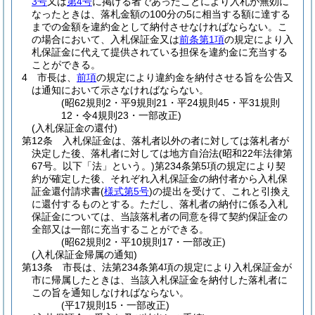
3号
又は
第4号
に掲げる者であったことにより入札が無効に
なったときは、落札金額の100分の5に相当する額に達する
までの金額を違約金として納付させなければならない。
こ
の場合において、入札保証金又は
前条第1項
の規定により入
札保証金に代えて提供されている担保を違約金に充当する
ことができる。
4
市長は、
前項
の規定により違約金を納付させる旨を公告又
は通知において示さなければならない。
(昭62規則2・平9規則21・平24規則45・平31規則
12・令4規則23・一部改正)
(入札保証金の還付)
第12条
入札保証金は、落札者以外の者に対しては落札者が
決定した後、落札者に対しては地方自治法
(昭和22年法律第
67号。以下「法」という。)
第234条第5項の規定により契
約が確定した後、それぞれ入札保証金の納付者から入札保
証金還付請求書
(
様式第5号
)
の提出を受けて、これと引換え
に還付するものとする。
ただし、落札者の納付に係る入札
保証金については、当該落札者の同意を得て契約保証金の
全部又は一部に充当することができる。
(昭62規則2・平10規則17・一部改正)
(入札保証金帰属の通知)
第13条
市長は、法第234条第4項の規定により入札保証金が
市に帰属したときは、当該入札保証金を納付した落札者に
この旨を通知しなければならない。
(平17規則15・一部改正)