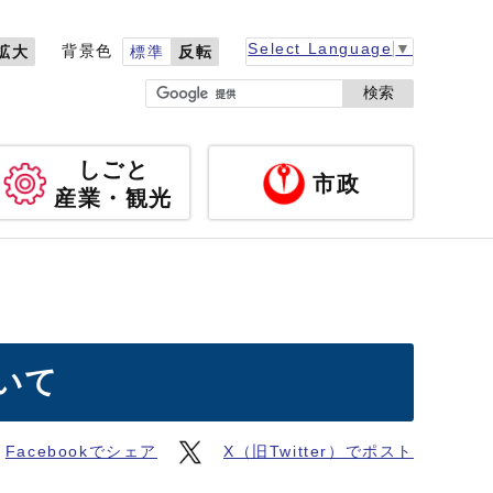
Select Language
▼
背景色
拡大
標準
反転
検索
しごと
市政
産業・観光
いて
Facebookでシェア
X（旧Twitter）でポスト