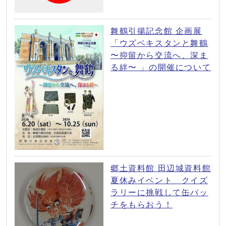
舞鶴引揚記念館 企画展
「ウズベキスタンと舞鶴
〜抑留から交流へ、深ま
る絆〜 」の開催について
郷土資料館 田辺城資料館
夏休みイベント クイズ
ラリーに挑戦して缶バッ
チをもらおう！