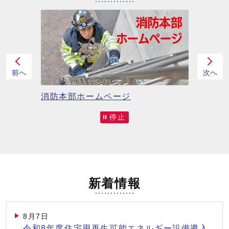
前へ
次へ
消防本部ホームページ
ふるさ
停止
新着情報
8月7日
令和8年度住宅用再生可能エネルギー設備導入