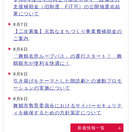
支援補助金（旧制度 FIT可）の公開抽選会結
果について
8月7日
【二次募集】元気なまちづくり事業費補助金の
ご案内
8月6日
「舞鶴名所ループバス」の運行スタート！ 舞
鶴観光が便利＆快適に！
8月6日
引き揚げをテーマとした朗読劇との連動プロモ
ーションの実施について
8月6日
舞鶴市敎育委員会におけるサイバーセキュリテ
ィを確保するための方針策定について
新着情報一覧