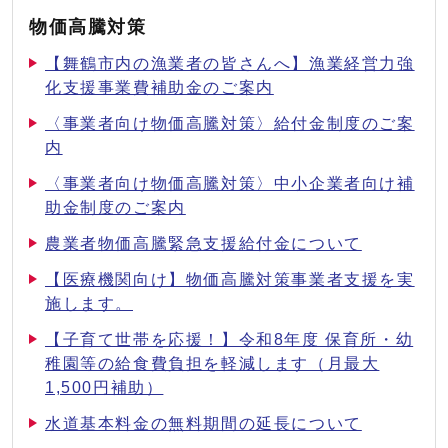
物価高騰対策
【舞鶴市内の漁業者の皆さんへ】漁業経営力強
化支援事業費補助金のご案内
〈事業者向け物価高騰対策〉給付金制度のご案
内
〈事業者向け物価高騰対策〉中小企業者向け補
助金制度のご案内
農業者物価高騰緊急支援給付金について
【医療機関向け】物価高騰対策事業者支援を実
施します。
【子育て世帯を応援！】令和8年度 保育所・幼
稚園等の給食費負担を軽減します（月最大
1,500円補助）
水道基本料金の無料期間の延長について