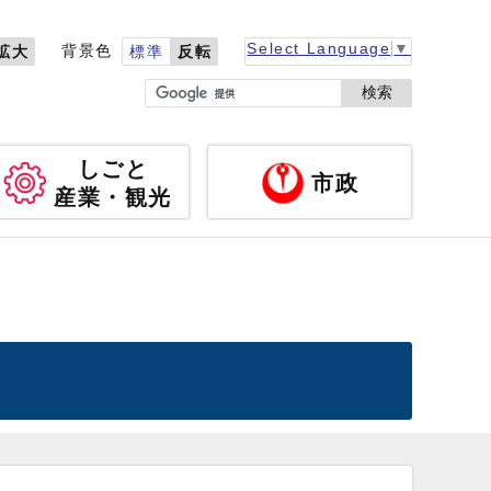
Select Language
▼
背景色
拡大
標準
反転
検索
しごと
市政
産業・観光