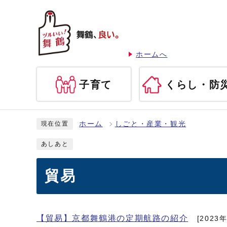
ホームへ
子育て
くらし・防
ホーム
しごと・産業・観光
現在位置
あしあと
貿易
【貿易】京都舞鶴港の定期航路の紹介
[2023