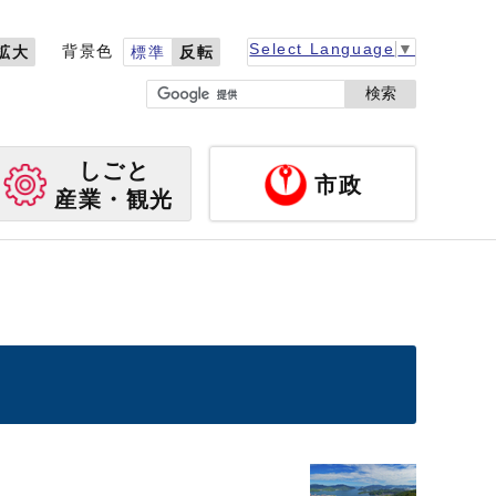
Select Language
▼
背景色
拡大
標準
反転
検索
しごと
市政
産業・観光