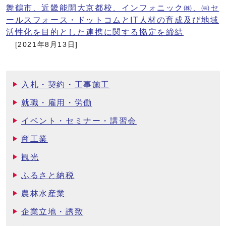
舞鶴市、近畿能開大京都校、インフォニック㈱、㈱セ
ールスフォース・ドットコムとIT人材の育成及び地域
活性化を目的とした連携に関する協定を締結
[2021年8月13日]
入札・契約・工事施工
就職・雇用・労働
イベント・セミナー・講習会
商工業
観光
ふるさと納税
農林水産業
企業立地・誘致