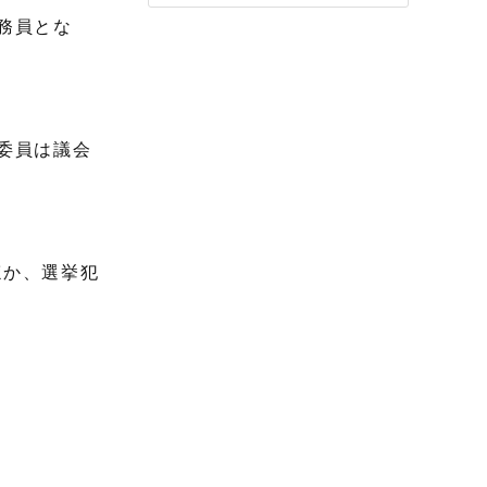
務員とな
委員は議会
ほか、選挙犯