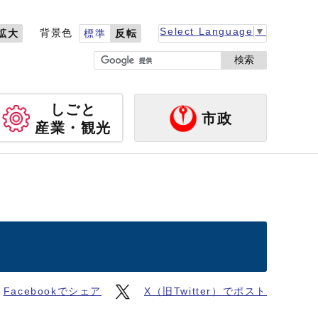
Select Language
▼
背景色
拡大
標準
反転
検索
しごと
市政
産業・観光
Facebookでシェア
X（旧Twitter）でポスト