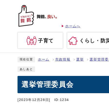
ホームへ
子育て
くらし・防
ホーム
市政情報
選挙
選挙管理委
現在位置
あしあと
選挙管理委員会
[2023年12月28日]
ID:1234