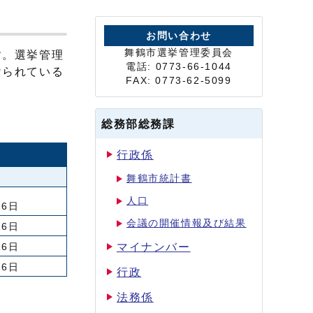
お問い合わせ
舞鶴市選挙管理委員会
す。選挙管理
電話: 0773-66-1044
けられている
FAX: 0773-62-5099
総務部総務課
行政係
舞鶴市統計書
人口
26日
会議の開催情報及び結果
26日
マイナンバー
26日
26日
行政
法務係