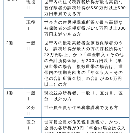
現役
世帯内の住民税課税所得が最も高額な
Ⅱ
被保険者の課税所得が380万円以上690
万円未満である方
現役
世帯内の住民税課税所得が最も高額な
Ⅰ
被保険者の課税所得が145万円以上380
万円未満である方
2割
一般
世帯内の後期高齢者医療被保険者のう
Ⅱ
ち、課税所得が最大の方の課税所得が
28万円以上、かつ「年金収入＋その他
の合計所得金額」が200万円以上（単
身世帯の場合。複数世帯の場合は、世
帯内の後期高齢者の「年金収入＋その
他の合計所得金額」の合計が320万円
以上）の方
1割
一般
現役並み所得者、一般Ⅱ、区分Ⅱ、区
Ⅰ
分Ⅰ以外の方
区分
世帯員全員が住民税非課税である方
Ⅱ
区分
世帯員全員が住民税非課税で、かつ、
Ⅰ
全員の各所得が0円（年金の場合は収入