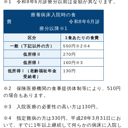
※1 令和8年6月診療分以前は金額が異なります。
療養病床入院時の食
費 令和8年6月診
療分以降※1
区分
1食あたりの食費
一般（下記以外の方）
550円※2※4
低所得Ⅱ
270円
低所得Ⅰ
160円※3
低所得Ⅰ（老齢福祉年金
130円
受給者）
※2 保険医療機関の食事提供体制等により、510円
の場合もあります。
※3 入院医療の必要性の高い方は130円。
※4 指定難病の方は330円。平成28年3月31日にお
いて、すでに1年以上継続して何らかの病床に入院し