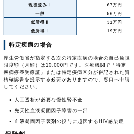
現役並みⅠ
67万円
一般
56万円
低所得Ⅱ
31万円
低所得Ⅰ
19万円
特定疾病の場合
厚生労働省が指定する次の特定疾病の場合の自己負担
限度額（月額）は10,000円です。医療機関で「特定
疾病療養受療証」または特定疾病区分が併記された資
格確認書を提示する必要がありますので、窓口へ申請
してください。
人工透析が必要な慢性腎不全
先天性血液凝固因子障害の一部
血液凝固因子製剤の投与に起因するHIV感染症