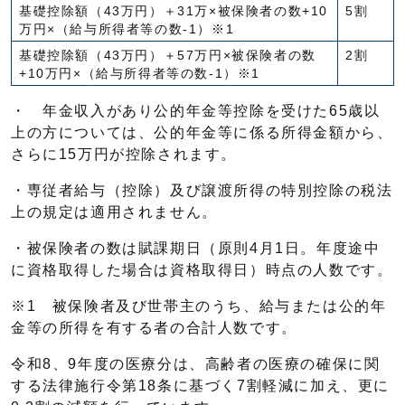
基礎控除額（43万円）＋31万×被保険者の数+10
5割
万円×（給与所得者等の数-1）※1
基礎控除額（43万円）＋57万円×被保険者の数
2割
+10万円×（給与所得者等の数-1）※1
・ 年金収入があり公的年金等控除を受けた65歳以
上の方については、公的年金等に係る所得金額から、
さらに15万円が控除されます。
・専従者給与（控除）及び譲渡所得の特別控除の税法
上の規定は適用されません。
・被保険者の数は賦課期日（原則4月1日。年度途中
に資格取得した場合は資格取得日）時点の人数です。
※1 被保険者及び世帯主のうち、給与または公的年
金等の所得を有する者の合計人数です。
令和8、9年度の医療分は、高齢者の医療の確保に関
する法律施行令第18条に基づく7割軽減に加え、更に