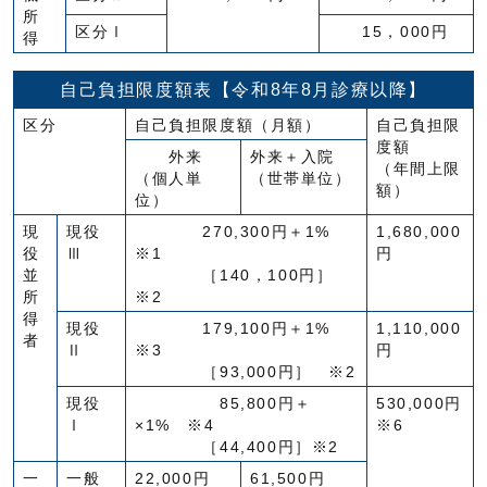
所
区分Ⅰ
15，000円
得
自己負担限度額表【令和8年8月診療以降】
区分
自己負担限度額（月額）
自己負担限
度額
外来
外来＋入院
（年間上限
（個人単
（世帯単位）
額）
位）
現
現役
270,300円＋1%
1,680,000
役
Ⅲ
※1
円
並
［140，100円］
所
※2
得
現役
179,100円＋1%
1,110,000
者
Ⅱ
※3
円
［93,000円］ ※2
現役
85,800円＋
530,000円
Ⅰ
×1% ※4
※6
［44,400円］※2
一
一般
22,000円
61,500円