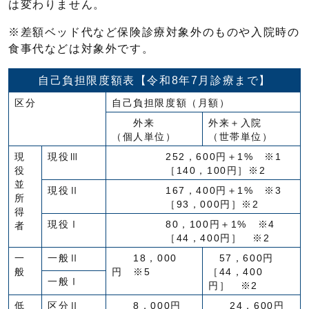
は変わりません。
※差額ベッド代など保険診療対象外のものや入院時の
食事代などは対象外です。
自己負担限度額表【令和8年7月診療まで】
区分
自己負担限度額（月額）
外来
外来＋入院
（個人単位）
（世帯単位）
現
現役Ⅲ
252，600円＋1% ※1
役
［140，100円］※2
並
現役Ⅱ
167，400円＋1% ※3
所
［93，000円］※2
得
現役Ⅰ
80，100円＋1% ※4
者
［44，400円］ ※2
一
一般Ⅱ
18，000
57，600円
般
円 ※5
［44，400
一般Ⅰ
円］ ※2
低
区分Ⅱ
8，000円
24，600円