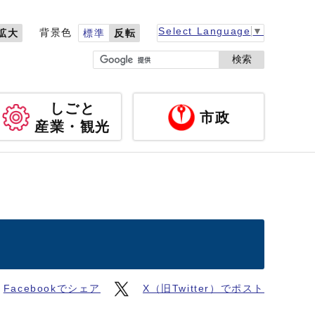
Select Language
▼
背景色
拡大
標準
反転
検索
しごと
市政
産業・観光
Facebookでシェア
X（旧Twitter）でポスト