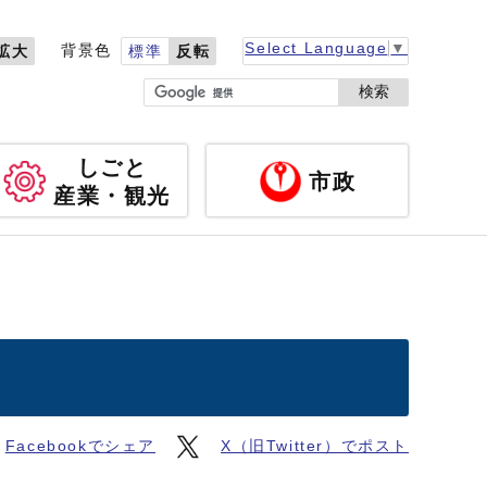
Select Language
▼
背景色
拡大
標準
反転
検索
しごと
市政
産業・観光
Facebookでシェア
X（旧Twitter）でポスト