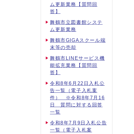
ム更新業務【質問回
答】
舞鶴市立図書館システ
ム更新業務
舞鶴市GIGAスクール端
末等の売却
舞鶴市LINEサービス機
能拡充業務【質問回
答】
令和8年6月22日入札公
告一覧（電子入札案
件） ※令和8年7月16
日 質問に対する回答
一覧
令和8年7月9日入札公告
一覧（電子入札案