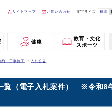
サイトマップ
お問い合わせ
文字サイズ
標準
教育・文化
災
健康
スポーツ
契約・工事施工
入札公告
告一覧（電子入札案件） ※令和8