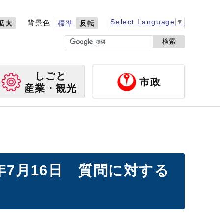
Select Language
▼
背景色
拡大
標準
反転
検索
しごと
市政
産業・観光
年7月16日 質問に対する