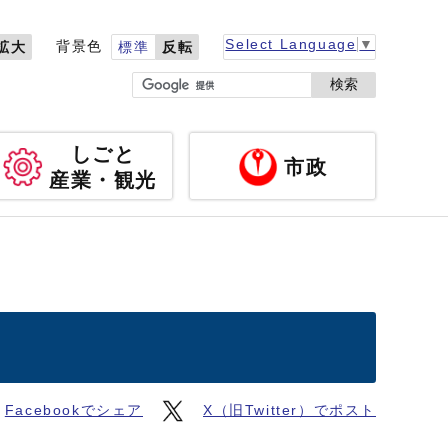
Select Language
▼
背景色
拡大
標準
反転
検索
しごと
市政
産業・観光
Facebookでシェア
X（旧Twitter）でポスト