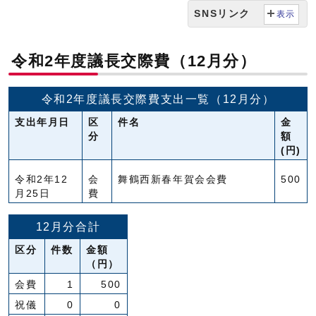
SNSリンク
表示
令和2年度議長交際費（12月分）
令和2年度議長交際費支出一覧（12月分）
支出年月日
区
件名
金
分
額
(円)
令和2年12
会
舞鶴西新春年賀会会費
500
月25日
費
12月分合計
区分
件数
金額
（円）
会費
1
500
祝儀
0
0