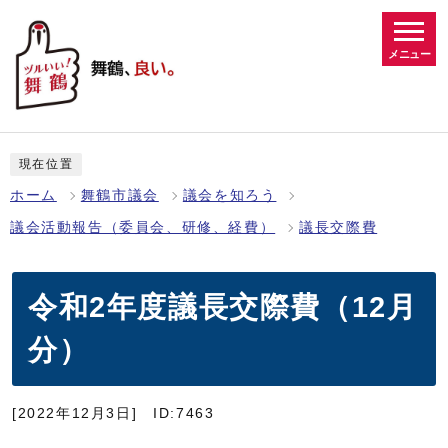
メニュー
現在位置
ホーム
舞鶴市議会
議会を知ろう
議会活動報告（委員会、研修、経費）
議長交際費
令和2年度議長交際費（12月
分）
[2022年12月3日]
ID:7463