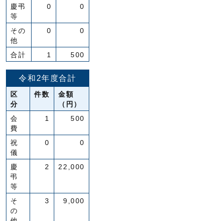
慶弔
0
0
等
その
0
0
他
合計
1
500
令和2年度合計
区
件数
金額
分
（円）
会
1
500
費
祝
0
0
儀
慶
2
22,000
弔
等
そ
3
9,000
の
他