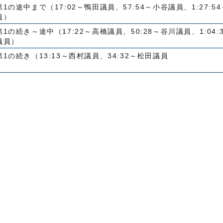
第1の途中まで（17:02～鴨田議員、57:54～小谷議員、1:27:5
員）
第1の続き～途中（17:22～高橋議員、50:28～谷川議員、1:04:
議員）
第1の続き（13:13～西村議員、34:32～松田議員