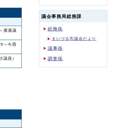
議会事務局総務課
総務係
1～廣瀬議
まいづる市議会だより
39～今西
議事係
小杉議員）
調査係