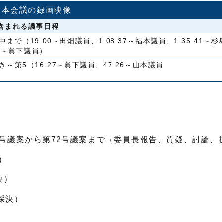
本会議の録画映像
含まれる議事日程
中まで（19:00～田畑議員、1:08:37～福本議員、1:35:41～
:33～眞下議員）
き～第5（16:27～眞下議員、47:26～山本議員
70号議案から第72号議案まで（委員長報告、質疑、討論、
）
決）
採決）