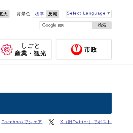
Select Language
▼
背景色
拡大
標準
反転
検索
しごと
市政
産業・観光
Facebookでシェア
X（旧Twitter）でポスト