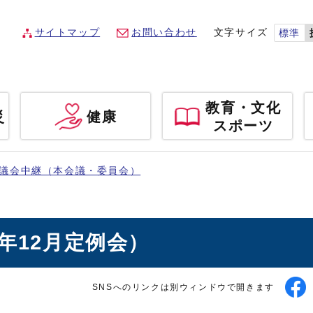
サイトマップ
お問い合わせ
文字サイズ
標準
教育・文化
災
健康
スポーツ
議会中継（本会議・委員会）
年12月定例会）
SNSへのリンクは別ウィンドウで開きます