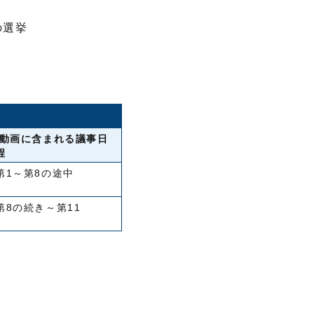
の選挙
動画に含まれる議事日
程
第1～第8の途中
第8の続き～第11