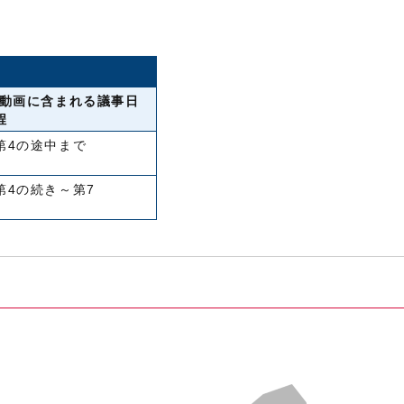
動画に含まれる議事日
程
第4の途中まで
第4の続き～第7