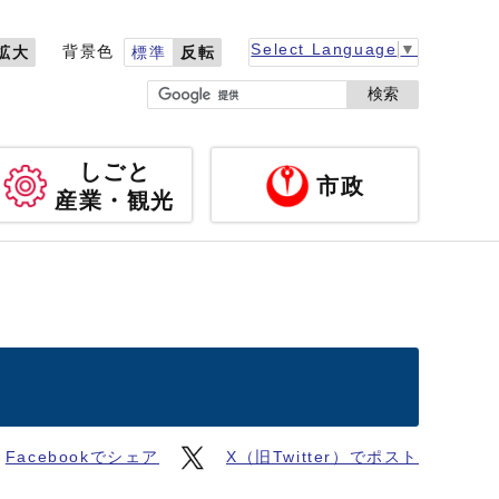
Select Language
▼
背景色
拡大
標準
反転
検索
しごと
市政
産業・観光
Facebookでシェア
X（旧Twitter）でポスト