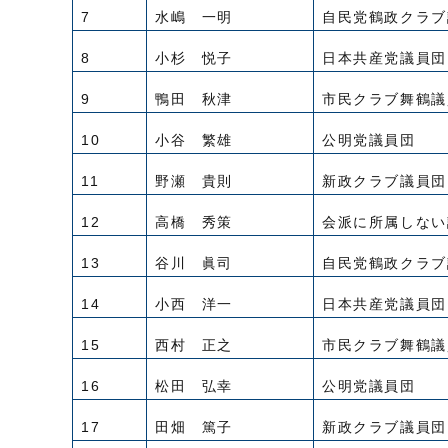
7
水嶋 一明
自民党鶴政クラブ
8
小杉 悦子
日本共産党議員団
9
鴨田 秋津
市民クラブ舞鶴議
10
小谷 繁雄
公明党議員団
11
野瀬 貴則
新政クラブ議員団
12
高橋 秀策
会派に所属しない
13
谷川 眞司
自民党鶴政クラブ
14
小西 洋一
日本共産党議員団
15
西村 正之
市民クラブ舞鶴議
16
松田 弘幸
公明党議員団
17
田畑 篤子
新政クラブ議員団