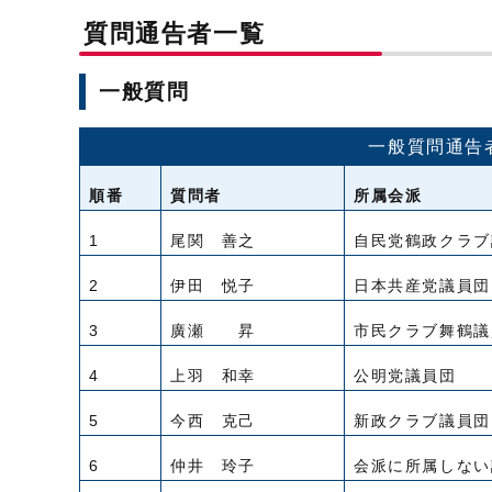
質問通告者一覧
一般質問
一般質問通告
順番
質問者
所属会派
1
尾関 善之
自民党鶴政クラブ
2
伊田 悦子
日本共産党議員団
3
廣瀬 昇
市民クラブ舞鶴議
4
上羽 和幸
公明党議員団
5
今西 克己
新政クラブ議員団
6
仲井 玲子
会派に所属しない