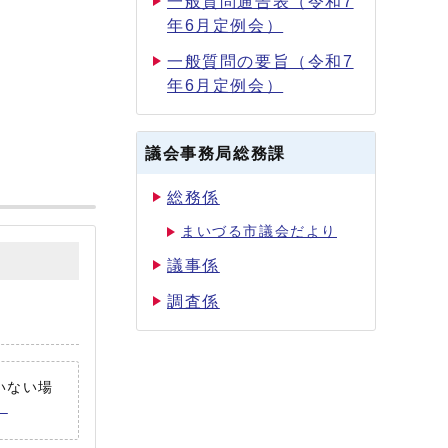
一般質問通告表（令和7
年6月定例会）
一般質問の要旨（令和7
年6月定例会）
議会事務局総務課
総務係
まいづる市議会だより
議事係
調査係
ていない場
。