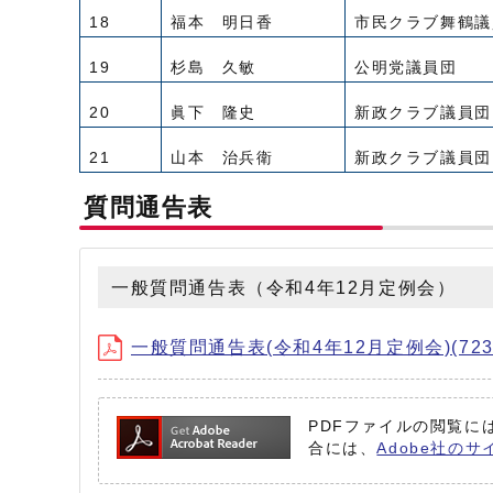
18
福本 明日香
市民クラブ舞鶴議
19
杉島 久敏
公明党議員団
20
眞下 隆史
新政クラブ議員団
21
山本 治兵衛
新政クラブ議員団
質問通告表
一般質問通告表（令和4年12月定例会）
一般質問通告表(令和4年12月定例会)(723.
PDFファイルの閲覧には
合には、
Adobe社のサ