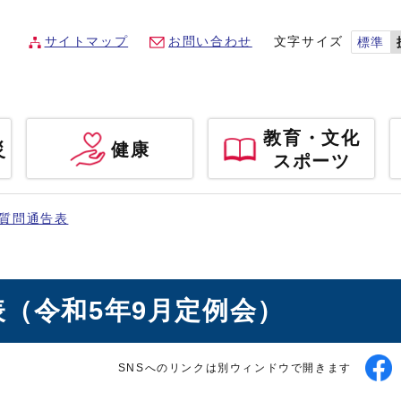
サイトマップ
お問い合わせ
文字サイズ
標準
教育・文化
災
健康
スポーツ
質問通告表
（令和5年9月定例会）
SNSへのリンクは別ウィンドウで開きます