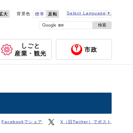
Select Language
▼
背景色
拡大
標準
反転
検索
しごと
市政
産業・観光
Facebookでシェア
X（旧Twitter）でポスト