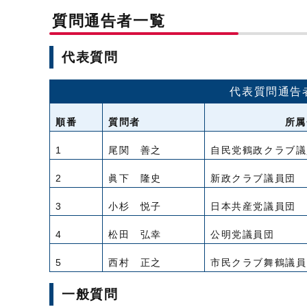
質問通告者一覧
代表質問
代表質問通告
順番
質問者
所属
1
尾関 善之
自民党鶴政クラブ議
2
眞下 隆史
新政クラブ議員団
3
小杉 悦子
日本共産党議員団
4
松田 弘幸
公明党議員団
5
西村 正之
市民クラブ舞鶴議員
一般質問