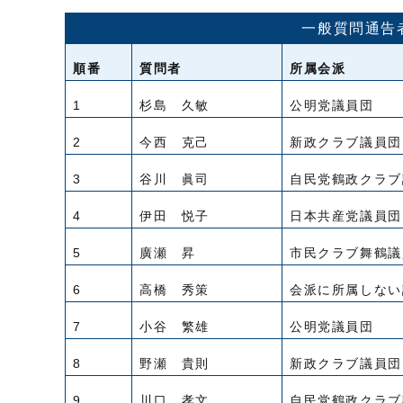
一般質問通告
順番
質問者
所属会派
1
杉島 久敏
公明党議員団
2
今西 克己
新政クラブ議員団
3
谷川 眞司
自民党鶴政クラブ
4
伊田 悦子
日本共産党議員団
5
廣瀬 昇
市民クラブ舞鶴議
6
高橋 秀策
会派に所属しない
7
小谷 繁雄
公明党議員団
8
野瀬 貴則
新政クラブ議員団
9
川口 孝文
自民党鶴政クラブ