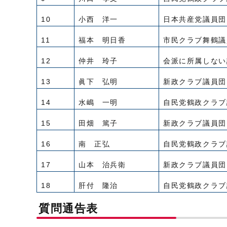
10
小西 洋一
日本共産党議員団
11
福本 明日香
市民クラブ舞鶴議
12
仲井 玲子
会派に所属しない
13
眞下 弘明
新政クラブ議員団
14
水嶋 一明
自民党鶴政クラブ
15
田畑 篤子
新政クラブ議員団
16
南 正弘
自民党鶴政クラブ
17
山本 治兵衛
新政クラブ議員団
18
肝付 隆治
自民党鶴政クラブ
質問通告表