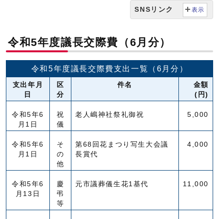
SNSリンク
表示
令和5年度議長交際費（6月分）
令和5年度議長交際費支出一覧（6月分）
支出年月
区
件名
金額
日
分
(円)
令和5年6
祝
老人嶋神社祭礼御祝
5,000
月1日
儀
令和5年6
そ
第68回花まつり写生大会議
4,000
月1日
の
長賞代
他
令和5年6
慶
元市議葬儀生花1基代
11,000
月13日
弔
等