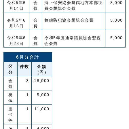
令和5年6
会
海上保安協会舞鶴地方本部役
8,000
月14日
費
員会懇親会会費
令和5年6
会
舞鶴防犯協会懇親会会費
5,000
月16日
費
令和5年6
会
令和5年度通常議員総会懇親
5,000
月28日
費
会会費
6月分合計
区
件数
金額
分
（円）
会
3
18,000
費
祝
1
5,000
儀
慶
1
11,000
弔
等
そ
1
4,000