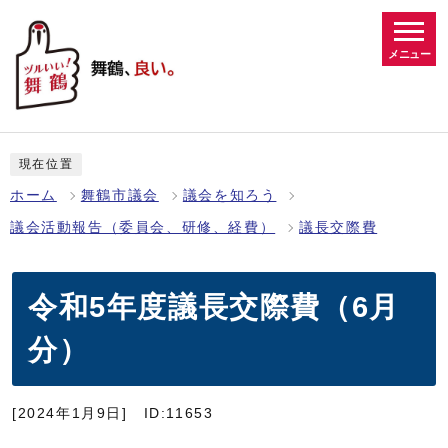
メニュー
現在位置
ホーム
舞鶴市議会
議会を知ろう
議会活動報告（委員会、研修、経費）
議長交際費
令和5年度議長交際費（6月
分）
[2024年1月9日]
ID:11653