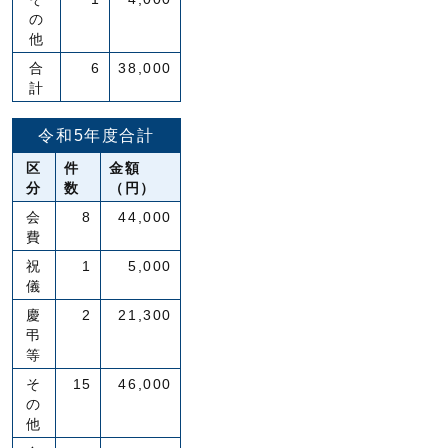
の
他
合
6
38,000
計
令和5年度合計
区
件
金額
分
数
（円）
会
8
44,000
費
祝
1
5,000
儀
慶
2
21,300
弔
等
そ
15
46,000
の
他