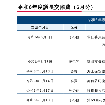
令和6年度議長交際費（6月分）
令和6年
支出年月日
区分
令和6年6月5日
その他
常任委員
内訳 産
福祉健
令和6年6月5日
慶弔等
議員実母葬
令和6年6月13日
会費
海上保安
令和6年6月14日
会費
舞鶴防犯
令和6年6月17日
その他
護衛艦入
令和6年6月18日
その他
第69回花