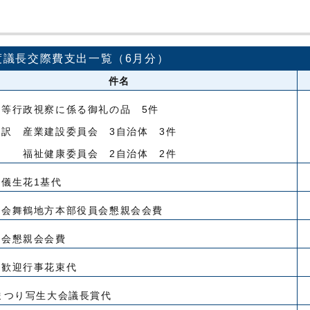
度議長交際費支出一覧（6月分）
件名
会等行政視察に係る御礼の品 5件
業建設委員会 3自治体 3件
康委員会 2自治体 2件
儀生花1基代
協会舞鶴地方本部役員会懇親会会費
協会懇親会会費
港歓迎行事花束代
まつり写生大会議長賞代