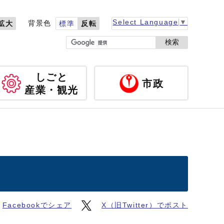
Select Language
▼
背景色
拡大
標準
反転
検索
しごと
市政
産業・観光
Facebookでシェア
X（旧Twitter）でポスト