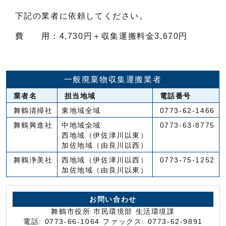
下記の業者に依頼してください。
費 用：4,730円＋収集運搬料金3,670円
一般廃棄物収集運搬業者
業者名
担当地域
電話番号
舞鶴清掃社
東地域全域
0773-62-1466
舞鶴興進社
中地域全域
0773-63-8775
西地域（伊佐津川以東）
加佐地域（由良川以西）
舞鶴浄美社
西地域（伊佐津川以西）
0773-75-1252
加佐地域（由良川以東）
お問い合わせ
舞鶴市役所 市民環境部 生活環境課
電話: 0773-66-1064 ファックス: 0773-62-9891