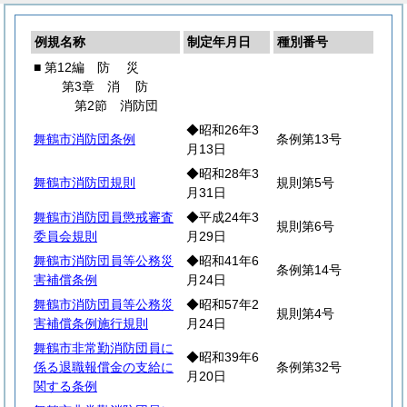
例規名称
制定年月日
種別番号
■ 第12編
防
災
第3章
消
防
第2節 消防団
◆昭和26年3
舞鶴市消防団条例
条例第13号
月13日
◆昭和28年3
舞鶴市消防団規則
規則第5号
月31日
舞鶴市消防団員懲戒審査
◆平成24年3
規則第6号
委員会規則
月29日
舞鶴市消防団員等公務災
◆昭和41年6
条例第14号
害補償条例
月24日
舞鶴市消防団員等公務災
◆昭和57年2
規則第4号
害補償条例施行規則
月24日
舞鶴市非常勤消防団員に
◆昭和39年6
係る退職報償金の支給に
条例第32号
月20日
関する条例