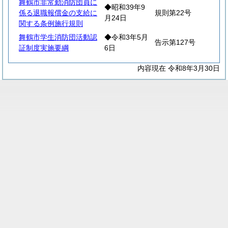
舞鶴市非常勤消防団員に
◆昭和39年9
係る退職報償金の支給に
規則第22号
月24日
関する条例施行規則
舞鶴市学生消防団活動認
◆令和3年5月
告示第127号
証制度実施要綱
6日
内容現在 令和8年3月30日