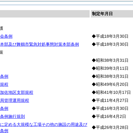
制定年月日
護
会条例
◆平成18年3月30日
本部及び舞鶴市緊急対処事態対策本部条例
◆平成18年3月30日
策
◆昭和38年3月31日
◆昭和39年3月11日
条例
◆昭和38年3月31日
規程
◆昭和49年6月20日
加佐地区支部規程
◆昭和41年10月17日
局管理運用規程
◆平成11年4月27日
条例
◆平成16年3月30日
条例施行規則
◆平成16年4月2日
に定める大規模な工場その他の施設の用途及び
◆平成26年3月28日
条例