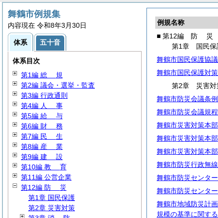
舞鶴市例規集
例規名称
内容現在 令和8年3月30日
■ 第12編
防
災
体系
五十音
第1章 国民保
舞鶴市国民保護協議
体系目次
舞鶴市国民保護対策
第1編
総
規
第2編 議会・選挙・監査
第2章 災害対
第3編 行政通則
舞鶴市防災会議条例
第4編
人
事
舞鶴市防災会議規程
第5編
給
与
舞鶴市災害対策本部
第6編
財
務
第7編
民
生
舞鶴市災害対策本部
第8編
産
業
舞鶴市災害対策本部
第9編
建
設
舞鶴市防災行政無線
第10編
教
育
第11編 公営企業
舞鶴市防災センター
第12編
防
災
舞鶴市防災センター
第1章 国民保護
舞鶴市地域防災計画
第2章 災害対策
規模の基準に関する