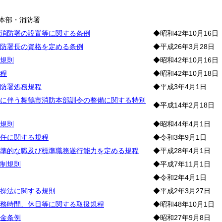
防
本部・消防署
消防署の設置等に関する条例
◆昭和42年10月16日
防署長の資格を定める条例
◆平成26年3月28日
規則
◆昭和42年10月16日
程
◆昭和42年10月18日
防署処務規程
◆平成3年4月1日
に伴う舞鶴市消防本部訓令の整備に関する特別
◆平成14年2月18日
規則
◆昭和44年4月1日
任に関する規程
◆令和3年9月1日
準的な職及び標準職務遂行能力を定める規程
◆平成28年4月1日
制規則
◆平成7年11月1日
◆令和2年4月1日
操法に関する規則
◆平成2年3月27日
務時間、休日等に関する取扱規程
◆昭和48年10月1日
金条例
◆昭和27年9月8日