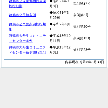
舞鶴市立児童博物館条例
◆昭和27年9
規則第27号
施行細則
月8日
◆昭和51年3
舞鶴市公民館条例
条例第3号
月29日
舞鶴市公民館条例施行規
◆令和2年4月
規則第20号
則
1日
舞鶴市大丹生コミュニテ
◆平成13年10
条例第13号
ィセンター条例
月11日
舞鶴市大丹生コミュニテ
◆平成13年12
規則第23号
ィセンター条例施行規則
月3日
内容現在 令和8年3月30日