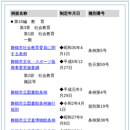
例規名称
制定年月日
種別番号
■ 第10編
教
育
第3章 社会教育
第1節 社会教育
一般
舞鶴市社会教育委員に関
◆昭和35年4
条例第5号
する条例
月1日
舞鶴市文化・スポーツ振
◆平成5年12
告示第59号
興事業実施要綱
月27日
第2節 社会教育
施設等
◆平成元年3
舞鶴市立図書館条例
条例第4号
月29日
舞鶴市立図書館条例施行
◆令和2年4月
規則第19号
規則
1日
◆昭和27年9
舞鶴市立児童博物館条例
条例第38号
月8日