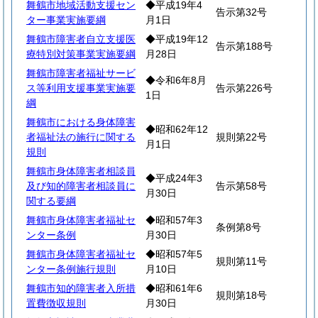
舞鶴市地域活動支援セン
◆平成19年4
告示第32号
ター事業実施要綱
月1日
舞鶴市障害者自立支援医
◆平成19年12
告示第188号
療特別対策事業実施要綱
月28日
舞鶴市障害者福祉サービ
◆令和6年8月
ス等利用支援事業実施要
告示第226号
1日
綱
舞鶴市における身体障害
◆昭和62年12
者福祉法の施行に関する
規則第22号
月1日
規則
舞鶴市身体障害者相談員
◆平成24年3
及び知的障害者相談員に
告示第58号
月30日
関する要綱
舞鶴市身体障害者福祉セ
◆昭和57年3
条例第8号
ンター条例
月30日
舞鶴市身体障害者福祉セ
◆昭和57年5
規則第11号
ンター条例施行規則
月10日
舞鶴市知的障害者入所措
◆昭和61年6
規則第18号
置費徴収規則
月30日