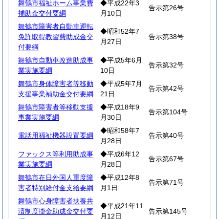
舞鶴市福祉ホーム事業費
◆平成22年3
告示第26号
補助金交付要綱
月10日
舞鶴市障害者自動車運転
◆昭和52年7
免許取得教習費助成金交
告示第38号
月27日
付要綱
舞鶴市自動車改造助成事
◆平成5年6月
告示第32号
業実施要綱
10日
舞鶴市身体障害者等移動
◆平成5年7月
告示第42号
支援事業補助金交付要綱
21日
舞鶴市障害者等移動支援
◆平成18年9
告示第104号
事業実施要綱
月30日
◆昭和58年7
電話用福祉機器設置要綱
告示第40号
月28日
ファックス等利用助成事
◆平成6年12
告示第67号
業実施要綱
月28日
舞鶴市在日外国人重度障
◆平成12年8
告示第71号
害者特別給付金支給要綱
月1日
舞鶴市心身障害者扶養共
◆平成21年11
済制度掛金助成金交付要
告示第145号
月12日