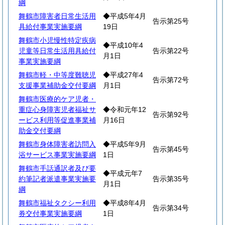
綱
舞鶴市障害者日常生活用
◆平成5年4月
告示第25号
具給付事業実施要綱
19日
舞鶴市小児慢性特定疾病
◆平成10年4
児童等日常生活用具給付
告示第22号
月1日
事業実施要綱
舞鶴市軽・中等度難聴児
◆平成27年4
告示第72号
支援事業補助金交付要綱
月1日
舞鶴市医療的ケア児者・
重症心身障害児者福祉サ
◆令和元年12
告示第92号
ービス利用等促進事業補
月16日
助金交付要綱
舞鶴市身体障害者訪問入
◆平成5年9月
告示第45号
浴サービス事業実施要綱
1日
舞鶴市手話通訳者及び要
◆平成元年7
約筆記者派遣事業実施要
告示第35号
月1日
綱
舞鶴市福祉タクシー利用
◆平成8年4月
告示第34号
券交付事業実施要綱
1日