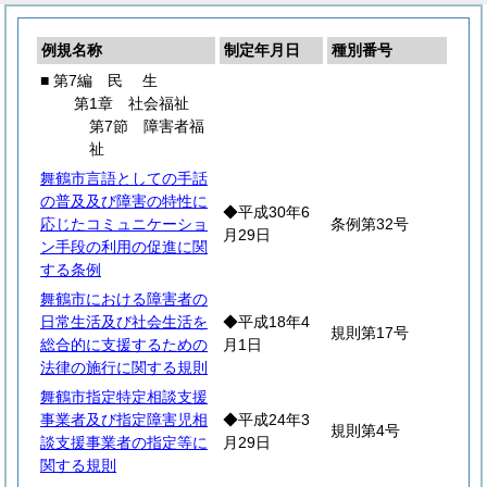
例規名称
制定年月日
種別番号
■ 第7編
民
生
第1章 社会福祉
第7節 障害者福
祉
舞鶴市言語としての手話
の普及及び障害の特性に
◆平成30年6
応じたコミュニケーショ
条例第32号
月29日
ン手段の利用の促進に関
する条例
舞鶴市における障害者の
日常生活及び社会生活を
◆平成18年4
規則第17号
総合的に支援するための
月1日
法律の施行に関する規則
舞鶴市指定特定相談支援
事業者及び指定障害児相
◆平成24年3
規則第4号
談支援事業者の指定等に
月29日
関する規則