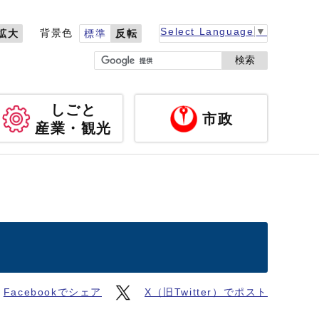
Select Language
▼
背景色
拡大
標準
反転
検索
しごと
市政
産業・観光
Facebookでシェア
X（旧Twitter）でポスト