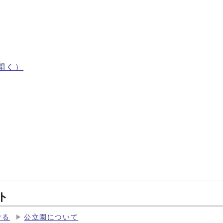
開く）
ト
ける
公立園について