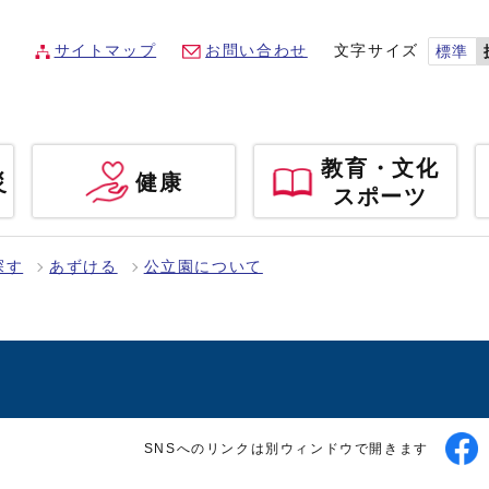
サイトマップ
お問い合わせ
文字サイズ
標準
教育・文化
災
健康
スポーツ
探す
あずける
公立園について
SNSへのリンクは別ウィンドウで開きます