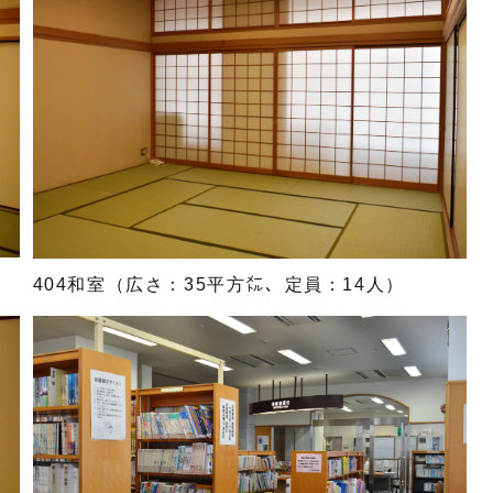
404和室（広さ：35平方㍍、定員：14人）