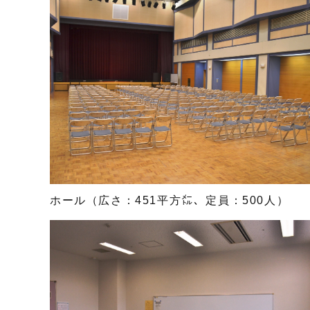
ホール（広さ：451平方㍍、定員：500人）