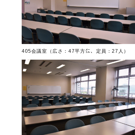
405会議室（広さ：47平方㍍、定員：27人）