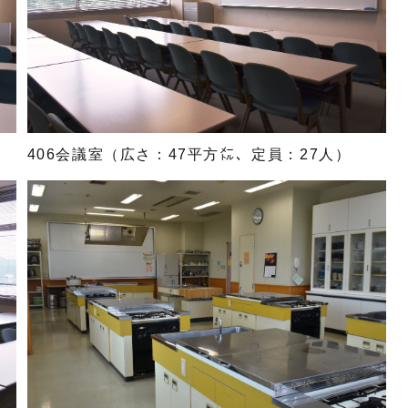
406会議室（広さ：47平方㍍、定員：27人）