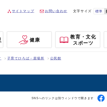
サイトマップ
お問い合わせ
文字サイズ
標準
教育・文化
災
健康
スポーツ
す
子育てひろば・居場所
公民館
SNSへのリンクは別ウィンドウで開きます