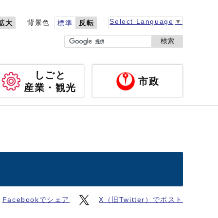
Select Language
▼
背景色
拡大
標準
反転
検索
しごと
市政
産業・観光
Facebookでシェア
X（旧Twitter）でポスト