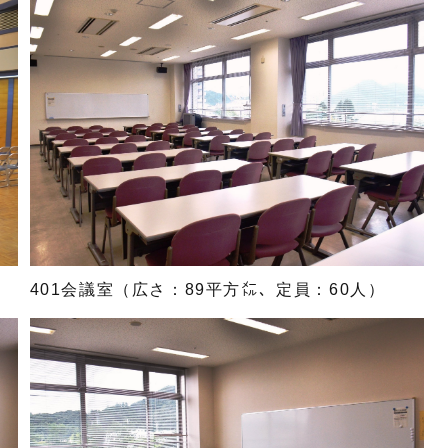
401会議室（広さ：89平方㍍、定員：60人）