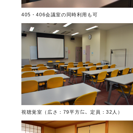
405・406会議室の同時利用も可
視聴覚室（広さ：79平方㍍、定員：32人）