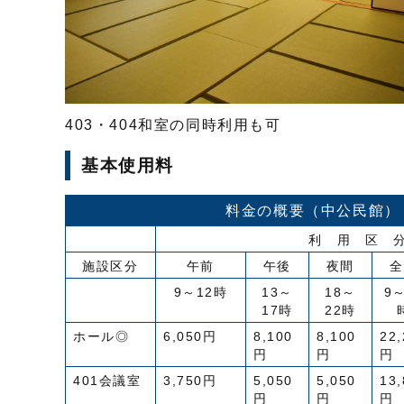
403・404和室の同時利用も可
基本使用料
料金の概要（中公民館）
利 用 区 
施設区分
午前
午後
夜間
全
9～12時
13～
18～
9～
17時
22時
ホール◎
6,050円
8,100
8,100
22,
円
円
円
401会議室
3,750円
5,050
5,050
13,
円
円
円