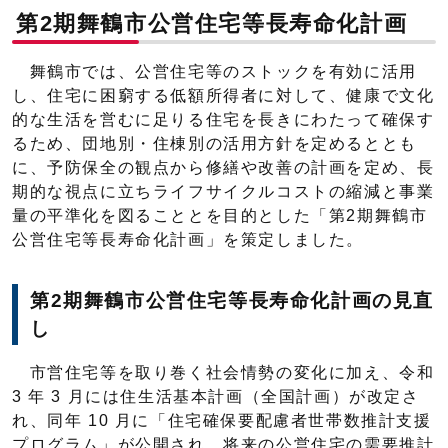
第2期舞鶴市公営住宅等長寿命化計画
舞鶴市では、公営住宅等のストックを有効に活用
し、住宅に困窮する低額所得者に対して、健康で文化
的な生活を営むに足りる住宅を長きにわたって確保す
るため、団地別・住棟別の活用方針を定めるととも
に、予防保全の観点から修繕や改善の計画を定め、長
期的な視点に立ちライフサイクルコストの縮減と事業
量の平準化を図ることとを目的とした「第2期舞鶴市
公営住宅等長寿命化計画」を策定しました。
第2期舞鶴市公営住宅等長寿命化計画の見直
し
市営住宅等を取り巻く社会情勢の変化に加え、令和
3 年 3 月には住生活基本計画（全国計画）が改定さ
れ、同年 10 月に「住宅確保要配慮者世帯数推計支援
プログラム」が公開され、将来の公営住宅の需要推計