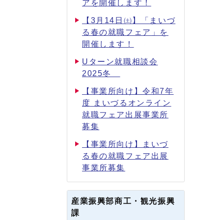
アを開催します！
【3月14日㈯】「まいづ
る春の就職フェア」を
開催します！
Uターン就職相談会
2025冬
【事業所向け】令和7年
度 まいづるオンライン
就職フェア出展事業所
募集
【事業所向け】まいづ
る春の就職フェア出展
事業所募集
産業振興部商工・観光振興
課