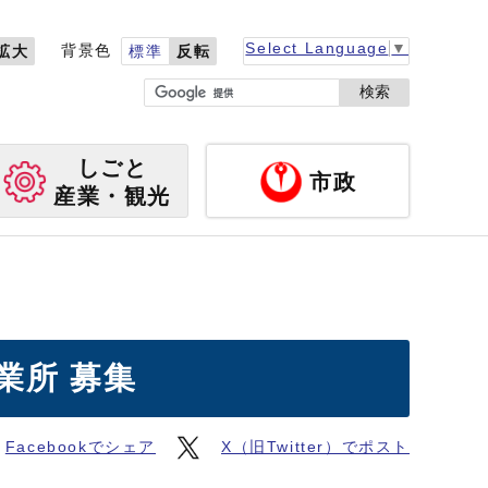
Select Language
▼
背景色
拡大
標準
反転
検索
しごと
市政
産業・観光
業所 募集
Facebookでシェア
X（旧Twitter）でポスト