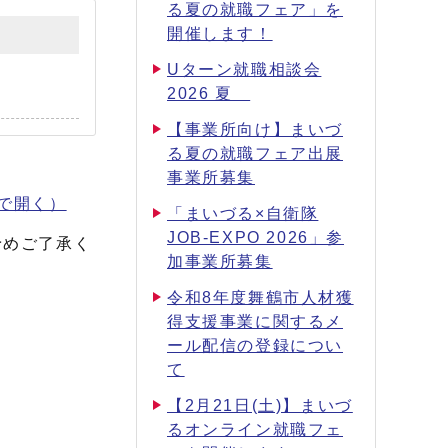
る夏の就職フェア」を
開催します！
Uターン就職相談会
2026 夏
【事業所向け】まいづ
る夏の就職フェア出展
事業所募集
で開く）
「まいづる×自衛隊
JOB-EXPO 2026」参
予めご了承く
加事業所募集
令和8年度舞鶴市人材獲
得支援事業に関するメ
ール配信の登録につい
て
【2月21日(土)】まいづ
るオンライン就職フェ