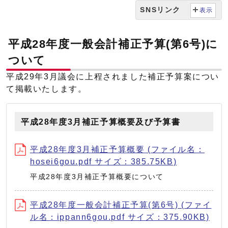
SNSリンク
表示
平成28年度一般会計補正予算(第6号)に
ついて
平成29年3月議会に上程されました補正予算案につい
て掲載いたします。
平成28年度3月補正予算概要及び予算書
平成28年度3月補正予算概要 (ファイル名：
hosei6gou.pdf サイズ：385.75KB)
平成28年度3月補正予算概要について
平成28年度一般会計補正予算(第6号) (ファイ
ル名：ippann6gou.pdf サイズ：375.90KB)