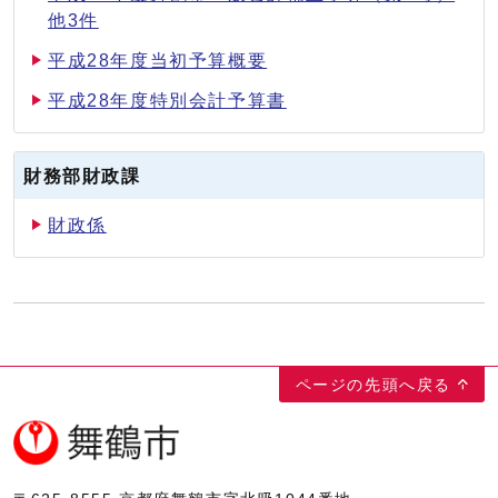
他3件
平成28年度当初予算概要
平成28年度特別会計予算書
財務部財政課
財政係
ページの先頭へ戻る