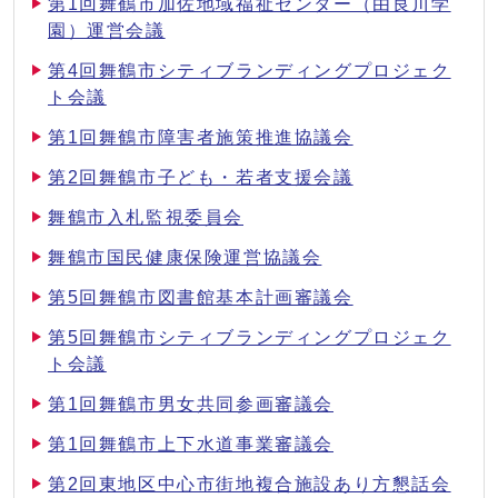
第1回舞鶴市加佐地域福祉センター（由良川学
園）運営会議
第4回舞鶴市シティブランディングプロジェク
ト会議
第1回舞鶴市障害者施策推進協議会
第2回舞鶴市子ども・若者支援会議
舞鶴市入札監視委員会
舞鶴市国民健康保険運営協議会
第5回舞鶴市図書館基本計画審議会
第5回舞鶴市シティブランディングプロジェク
ト会議
第1回舞鶴市男女共同参画審議会
第1回舞鶴市上下水道事業審議会
第2回東地区中心市街地複合施設あり方懇話会