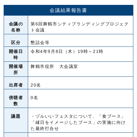
会議結果報告書
会議の
第6回舞鶴市シティブランディングプロジェク
名称
ト会議
区分
懇話会等
開催日
令和4年9月8日（木）19時～21時
時
開催場
舞鶴市役所 大会議室
所
出席者
20名
傍聴者
0名
数
議題
・ヅルいいフェスタについて、「食ブース」
「縁日をイメージしたブース」の実施に向け
た最終打合せ