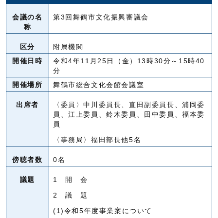
会議の名
第3回舞鶴市文化振興審議会
称
区分
附属機関
開催日時
令和4年11月25日（金）13時30分～15時40
分
開催場所
舞鶴市総合文化会館会議室
出席者
〈委員〉中川委員長、直田副委員長、浦岡委
員、江上委員、鈴木委員、田中委員、福本委
員
〈事務局〉福田部長他5名
傍聴者数
0名
議題
1 開 会
2 議 題
(1)令和5年度事業案について