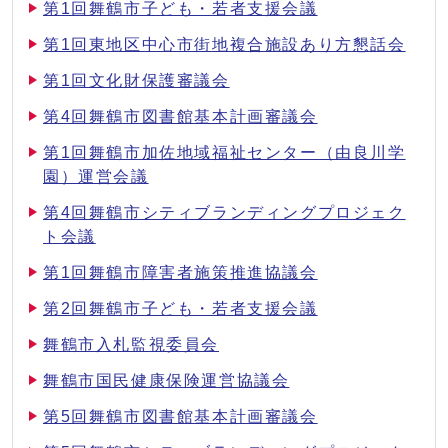
第1回舞鶴市子ども・若者支援会議
第1回東地区中心市街地複合施設あり方懇話会
第1回文化財保護審議会
第4回舞鶴市図書館基本計画審議会
第1回舞鶴市加佐地域福祉センター（由良川学
園）運営会議
第4回舞鶴市シティブランディングプロジェク
ト会議
第1回舞鶴市障害者施策推進協議会
第2回舞鶴市子ども・若者支援会議
舞鶴市入札監視委員会
舞鶴市国民健康保険運営協議会
第5回舞鶴市図書館基本計画審議会