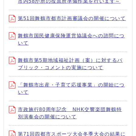
市内58か所の投票所準備作業を行います～
第51回舞鶴市都市計画審議会の開催について
舞鶴市国民健康保険運営協議会への諮問につ
いて
舞鶴市第5期地域福祉計画（案）に対するパ
ブリック・コメントの実施について
「舞鶴市出産・子育て応援事業」の開始につ
いて
市政施行80周年記念 NHK交響楽団舞鶴特
別演奏会の開催について
第71回四都市スポーツ大会冬季大会の結果に