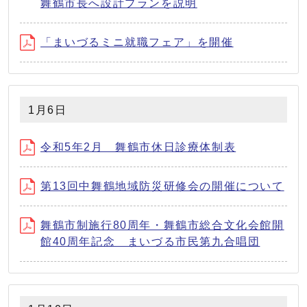
舞鶴市長へ設計プランを説明
「まいづるミニ就職フェア」を開催
1月6日
令和5年2月 舞鶴市休日診療体制表
第13回中舞鶴地域防災研修会の開催について
舞鶴市制施行80周年・舞鶴市総合文化会館開
館40周年記念 まいづる市民第九合唱団