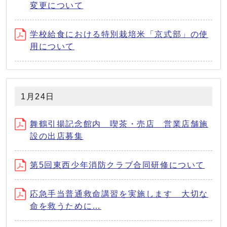
変更について
学校給食における特別栽培米「京式部」の使
用について
1月24日
舞鶴引揚記念館内 喫茶・売店 営業店舗施
設の出店募集
第5回東西少年消防クラブ合同研修について
応急手当普通救命講習を実施します 大切な
命を救うために…