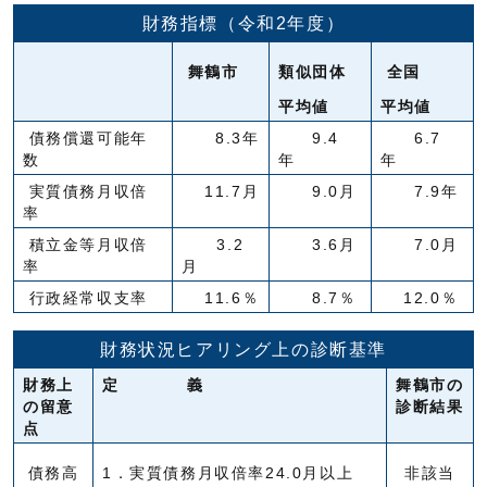
財務指標（令和2年度）
舞鶴市
類似団体
全国
平均値
平均値
債務償還可能年
8.3年
9.4
6.7
数
年
年
実質債務月収倍
11.7月
9.0月
7.9年
率
積立金等月収倍
3.2
3.6月
7.0月
率
月
行政経常収支率
11.6％
8.7％
12.0％
財務状況ヒアリング上の診断基準
財務上
定 義
舞鶴市の
の留意
診断結果
点
債務高
1．実質債務月収倍率24.0月以上
非該当