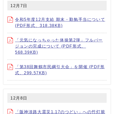
12月7日
令和5年度12月支給 期末・勤勉手当について
(PDF形式、318.38KB)
「元気になっちゃった体操第2弾」フルバー
ジョンの完成について (PDF形式、
568.39KB)
「第38回舞鶴市民綱引大会」を開催 (PDF形
式、299.57KB)
12月8日
「阪神淡路大震災1.17のつどい」への竹灯籠